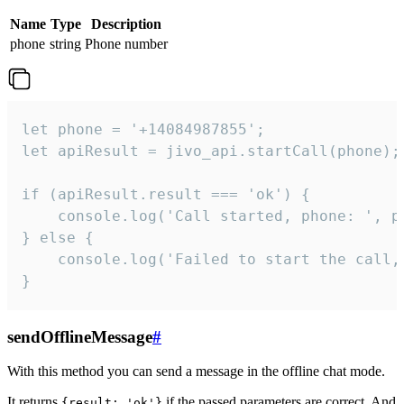
Name
Type
Description
phone
string
Phone number
let phone = '+14084987855';

let apiResult = jivo_api.startCall(phone);

if (apiResult.result === 'ok') {

    console.log('Call started, phone: ', ph
} else {

    console.log('Failed to start the call,
}
sendOfflineMessage
#
With this method you can send a message in the offline chat mode.
It returns
if the passed parameters are correct. And
{result: 'ok'}