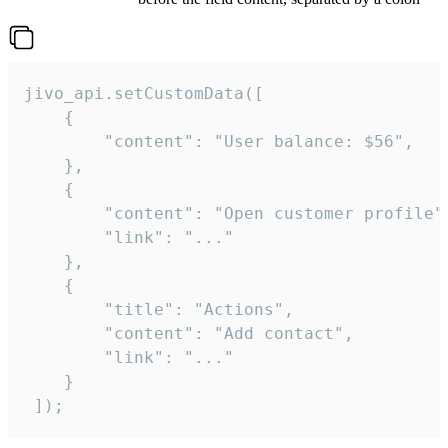
jivo_api.setCustomData([

    {

        "content": "User balance: $56",

    },

    {

        "content": "Open customer profile",
        "link": "..."

    },

    {

        "title": "Actions",

        "content": "Add contact",

        "link": "..."

    }

 ]);