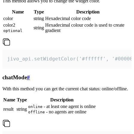
This method allows you to change the widget color.
Name
Type
Description
color
string
Hexadecimal color code
color2
Hexadecimal colour code is used to create
string
gradient
optional
jivo_api.setWidgetColor('#ffffff', '#00000
chatMode
#
With this method you can get the current chat status: online/offline.
Name
Type
Description
- at least one agent is online
online
result
string
- no agents are online
offline