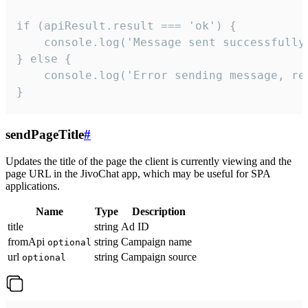
if (apiResult.result === 'ok') {

    console.log('Message sent successfully'
} else {

    console.log('Error sending message, rea
}
sendPageTitle
#
Updates the title of the page the client is currently viewing and the
page URL in the JivoChat app, which may be useful for SPA
applications.
Name
Type
Description
title
string
Ad ID
fromApi
string
Campaign name
optional
url
string
Campaign source
optional