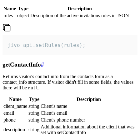
Name
Type
Description
rules
object
Description of the active invitations rules in JSON
jivo_api.setRules(rules);
getContactInfo
#
Returns visitor's contact info from the contacts form as a
contact_info structure. If visitor didn't fill in some fields, the values
there will be
.
null
Name
Type
Description
client_name
string
Client's name
email
string
Client's email
phone
string
Client's phone number
Additional information about the client that was
description
string
set with setContactInfo