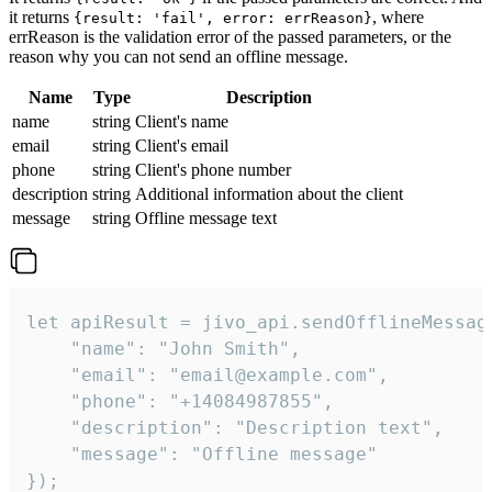
it returns
, where
{result: 'fail', error: errReason}
errReason is the validation error of the passed parameters, or the
reason why you can not send an offline message.
Name
Type
Description
name
string
Client's name
email
string
Client's email
phone
string
Client's phone number
description
string
Additional information about the client
message
string
Offline message text
let apiResult = jivo_api.sendOfflineMessage
    "name": "John Smith",

    "email": "email@example.com",

    "phone": "+14084987855",

    "description": "Description text",

    "message": "Offline message"

});
