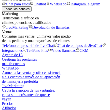
Chat para sitios
Chatbot
WhatsApp
Instagram
Telegram
Todos los canales
Marketing
Transforma el tráfico en
clientes potenciales cualificados
JivoMarketing
Devolución de llamadas
Ventas
Consigue más ventas, un mayor valor medio
de los pedidos y una mayor base de clientes
Teléfono empresarial de JivoChat
Chat de equipos de JivoChat
Integraciones
Teléfono Plus
Video llamadas
CRM
Agente de IA
Gestiona las preguntas
más frecuentes
WhatsApp
Aumenta las ventas y ofrece asistencia
a tus clientes a través de su aplicación
de mensajería preferida
JivoMarketing
Capta la atención de tus visitantes:
capta su interés antes de que se
vayan
Precios
Afiliados