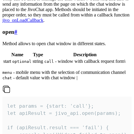
send any information from the page on which the chat window is
placed to the JivoChat app. Methods should be initiated in the
proper order, so they must be called from within a callback function
jivo_onLoadCallback
.
open
#
Method allows to open chat window in different states.
Name
Type
Description
start
string
- window with callback request form\
optional
call
- mobile menu with the selection of communication channel
menu
- default value with chat window |
chat
let params = {start: 'call'};

let apiResult = jivo_api.open(params);

if (apiResult.result === 'fail') {
