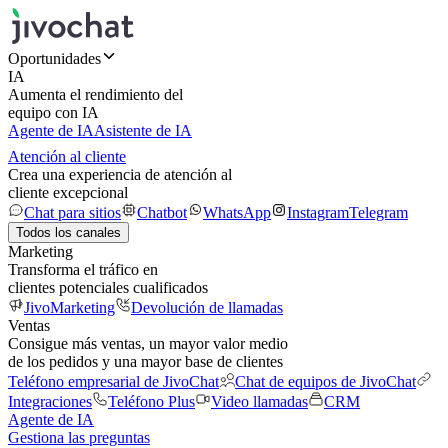
Oportunidades
IA
Aumenta el rendimiento del
equipo con IA
Agente de IA
Asistente de IA
Atención al cliente
Crea una experiencia de atención al
cliente excepcional
Chat para sitios
Chatbot
WhatsApp
Instagram
Telegram
Todos los canales
Marketing
Transforma el tráfico en
clientes potenciales cualificados
JivoMarketing
Devolución de llamadas
Ventas
Consigue más ventas, un mayor valor medio
de los pedidos y una mayor base de clientes
Teléfono empresarial de JivoChat
Chat de equipos de JivoChat
Integraciones
Teléfono Plus
Video llamadas
CRM
Agente de IA
Gestiona las preguntas