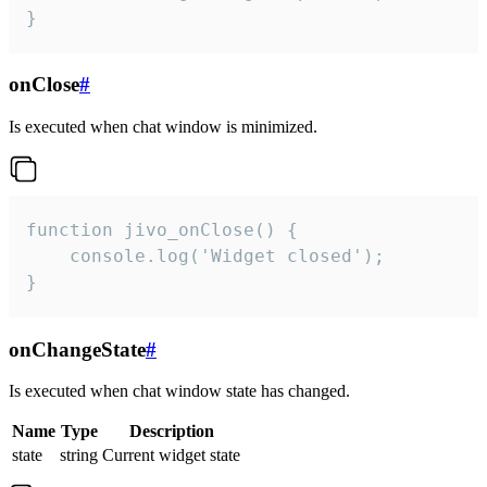
}
onClose
#
Is executed when chat window is minimized.
function jivo_onClose() {

    console.log('Widget closed');

}
onChangeState
#
Is executed when chat window state has changed.
Name
Type
Description
state
string
Current widget state