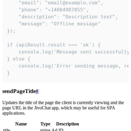
    "email": "email@example.com",

    "phone": "+14084987855",

    "description": "Description text",

    "message": "Offline message"

});

if (apiResult.result === 'ok') {

    console.log('Message sent successfully'
} else {

    console.log('Error sending message, rea
}
sendPageTitle
#
Updates the title of the page the client is currently viewing and the
page URL in the JivoChat app, which may be useful for SPA
applications.
Name
Type
Description
title
string
Ad ID