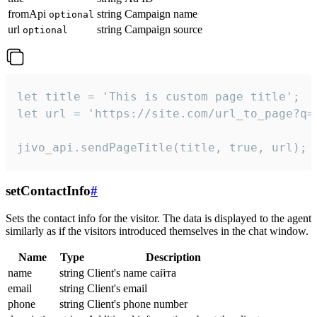
fromApi
string
Campaign name
optional
url
string
Campaign source
optional
let title = 'This is custom page title';

let url = 'https://site.com/url_to_page?q=p
jivo_api.sendPageTitle(title, true, url);
setContactInfo
#
Sets the contact info for the visitor. The data is displayed to the agent
similarly as if the visitors introduced themselves in the chat window.
Name
Type
Description
name
string
Client's name сайта
email
string
Client's email
phone
string
Client's phone number