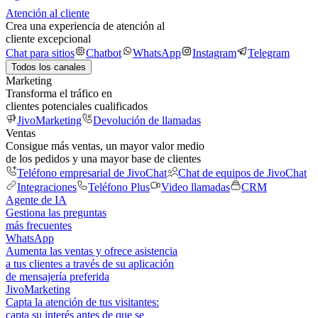
Atención al cliente
Crea una experiencia de atención al
cliente excepcional
Chat para sitios
Chatbot
WhatsApp
Instagram
Telegram
Todos los canales
Marketing
Transforma el tráfico en
clientes potenciales cualificados
JivoMarketing
Devolución de llamadas
Ventas
Consigue más ventas, un mayor valor medio
de los pedidos y una mayor base de clientes
Teléfono empresarial de JivoChat
Chat de equipos de JivoChat
Integraciones
Teléfono Plus
Video llamadas
CRM
Agente de IA
Gestiona las preguntas
más frecuentes
WhatsApp
Aumenta las ventas y ofrece asistencia
a tus clientes a través de su aplicación
de mensajería preferida
JivoMarketing
Capta la atención de tus visitantes:
capta su interés antes de que se