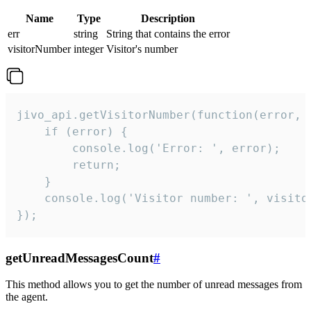
Name
Type
Description
err
string
String that contains the error
visitorNumber
integer
Visitor's number
jivo_api.getVisitorNumber(function(error, v
    if (error) {

        console.log('Error: ', error);

        return;

    }  

    console.log('Visitor number: ', visitor
});
getUnreadMessagesCount
#
This method allows you to get the number of unread messages from
the agent.