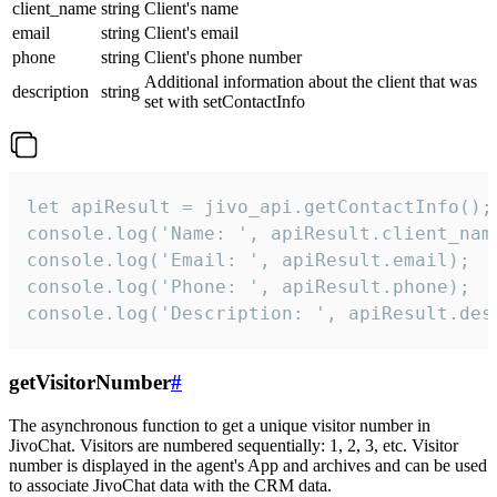
client_name
string
Client's name
email
string
Client's email
phone
string
Client's phone number
Additional information about the client that was
description
string
set with setContactInfo
let apiResult = jivo_api.getContactInfo();

console.log('Name: ', apiResult.client_name
console.log('Email: ', apiResult.email);

console.log('Phone: ', apiResult.phone);

console.log('Description: ', apiResult.des
getVisitorNumber
#
The asynchronous function to get a unique visitor number in
JivoChat. Visitors are numbered sequentially: 1, 2, 3, etc. Visitor
number is displayed in the agent's App and archives and can be used
to associate JivoChat data with the CRM data.