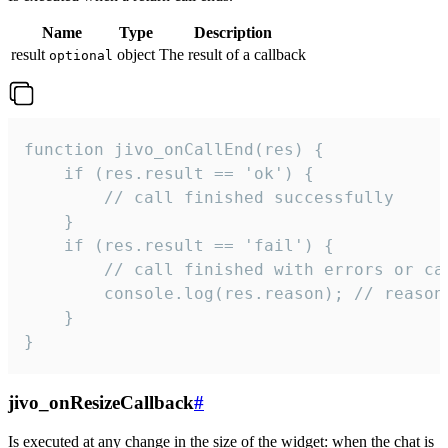
Name
Type
Description
result
object
The result of a callback
optional
function jivo_onCallEnd(res) {

    if (res.result == 'ok') {

        // call finished successfully

    }

    if (res.result == 'fail') {

        // call finished with errors or can
        console.log(res.reason); // reason 
    }

}
jivo_onResizeCallback
#
Is executed at any change in the size of the widget: when the chat is