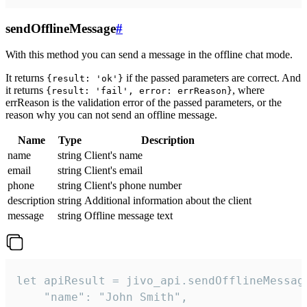
sendOfflineMessage
#
With this method you can send a message in the offline chat mode.
It returns
if the passed parameters are correct. And
{result: 'ok'}
it returns
, where
{result: 'fail', error: errReason}
errReason is the validation error of the passed parameters, or the
reason why you can not send an offline message.
Name
Type
Description
name
string
Client's name
email
string
Client's email
phone
string
Client's phone number
description
string
Additional information about the client
message
string
Offline message text
let apiResult = jivo_api.sendOfflineMessage
    "name": "John Smith",
