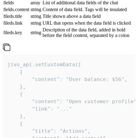
fields
array
List of additional data fields of the chat
fields.content
string
Content of data field. Tags will be insulated
fileds.title
string
Title shown above a data field
fileds.link
string
URL that opens when the data field is clicked
Description of the data field, added in bold
fileds.key
string
before the field content, separated by a colon
jivo_api.setCustomData([

    {

        "content": "User balance: $56",

    },

    {

        "content": "Open customer profile",
        "link": "..."

    },

    {

        "title": "Actions",
