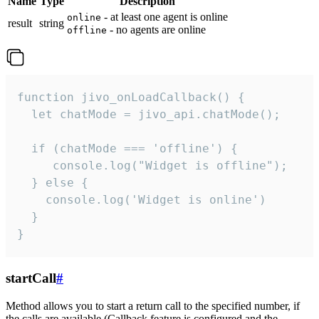
Name
Type
Description
- at least one agent is online
online
result
string
- no agents are online
offline
function jivo_onLoadCallback() {

  let chatMode = jivo_api.chatMode();

  if (chatMode === 'offline') {

     console.log("Widget is offline");

  } else {

    console.log('Widget is online')

  }

}
startCall
#
Method allows you to start a return call to the specified number, if
the calls are available (Callback feature is configured and the