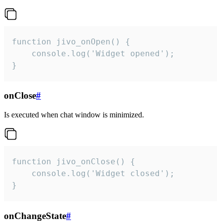
function jivo_onOpen() {

    console.log('Widget opened');

}
onClose
#
Is executed when chat window is minimized.
function jivo_onClose() {

    console.log('Widget closed');

}
onChangeState
#