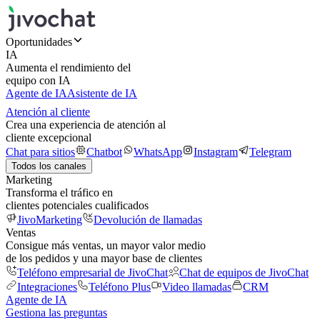
Oportunidades
IA
Aumenta el rendimiento del
equipo con IA
Agente de IA
Asistente de IA
Atención al cliente
Crea una experiencia de atención al
cliente excepcional
Chat para sitios
Chatbot
WhatsApp
Instagram
Telegram
Todos los canales
Marketing
Transforma el tráfico en
clientes potenciales cualificados
JivoMarketing
Devolución de llamadas
Ventas
Consigue más ventas, un mayor valor medio
de los pedidos y una mayor base de clientes
Teléfono empresarial de JivoChat
Chat de equipos de JivoChat
Integraciones
Teléfono Plus
Video llamadas
CRM
Agente de IA
Gestiona las preguntas