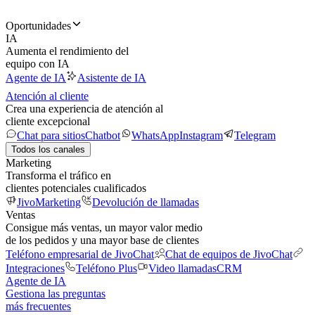
Oportunidades
IA
Aumenta el rendimiento del
equipo con IA
Agente de IA
Asistente de IA
Atención al cliente
Crea una experiencia de atención al
cliente excepcional
Chat para sitios
Chatbot
WhatsApp
Instagram
Telegram
Todos los canales
Marketing
Transforma el tráfico en
clientes potenciales cualificados
JivoMarketing
Devolución de llamadas
Ventas
Consigue más ventas, un mayor valor medio
de los pedidos y una mayor base de clientes
Teléfono empresarial de JivoChat
Chat de equipos de JivoChat
Integraciones
Teléfono Plus
Video llamadas
CRM
Agente de IA
Gestiona las preguntas
más frecuentes