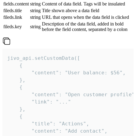
fields.content
string
Content of data field. Tags will be insulated
fileds.title
string
Title shown above a data field
fileds.link
string
URL that opens when the data field is clicked
Description of the data field, added in bold
fileds.key
string
before the field content, separated by a colon
jivo_api.setCustomData([

    {

        "content": "User balance: $56",

    },

    {

        "content": "Open customer profile",
        "link": "..."

    },

    {

        "title": "Actions",

        "content": "Add contact",
