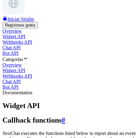
Iniciar Sesión
Regístrese gratis
Overview
Widget API
Webhooks API
Chat API
Bot API
Categorías
Overview
Widget API
Webhooks API
Chat API
Bot API
Documentation
Widget API
Callback functions
#
JivoChat executes the functions listed below to report about an event