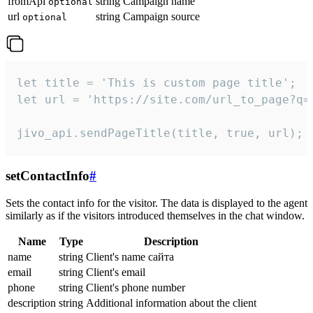
fromApi
string
Campaign name
optional
url
string
Campaign source
optional
let title = 'This is custom page title';

let url = 'https://site.com/url_to_page?q=p
jivo_api.sendPageTitle(title, true, url);
setContactInfo
#
Sets the contact info for the visitor. The data is displayed to the agent
similarly as if the visitors introduced themselves in the chat window.
Name
Type
Description
name
string
Client's name сайта
email
string
Client's email
phone
string
Client's phone number
description
string
Additional information about the client