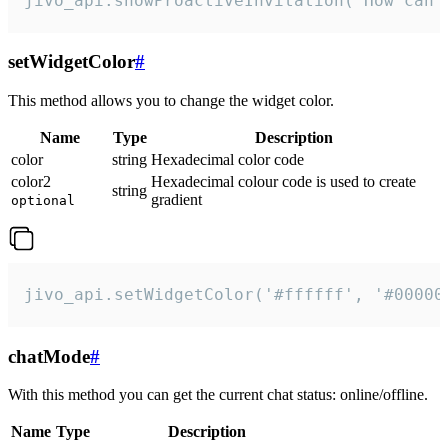
jivo_api.showProactiveInvitation("How can 
setWidgetColor
#
This method allows you to change the widget color.
Name
Type
Description
color
string
Hexadecimal color code
color2
Hexadecimal colour code is used to create
string
gradient
optional
jivo_api.setWidgetColor('#ffffff', '#00000
chatMode
#
With this method you can get the current chat status: online/offline.
Name
Type
Description