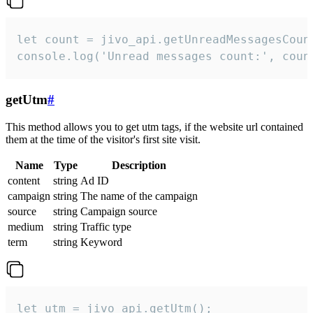
let count = jivo_api.getUnreadMessagesCount
console.log('Unread messages count:', coun
getUtm
#
This method allows you to get utm tags, if the website url contained
them at the time of the visitor's first site visit.
Name
Type
Description
content
string
Ad ID
campaign
string
The name of the campaign
source
string
Campaign source
medium
string
Traffic type
term
string
Keyword
let utm = jivo_api.getUtm();
