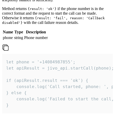
Method returns
if the phone number is in the
{result: 'ok'}
correct format and the request to start the call can be made.
Otherwise it returns
{result: 'fail', reason: 'Callback
with the call failure reason details.
disabled'}
Name
Type
Description
phone
string
Phone number
let phone = '+14084987855';

let apiResult = jivo_api.startCall(phone);

if (apiResult.result === 'ok') {

    console.log('Call started, phone: ', ph
} else {

    console.log('Failed to start the call,
}