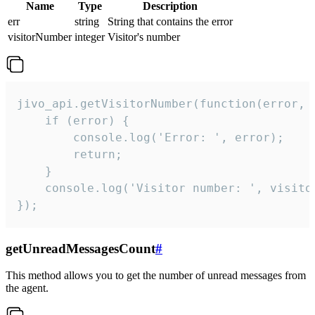
Name
Type
Description
err
string
String that contains the error
visitorNumber
integer
Visitor's number
jivo_api.getVisitorNumber(function(error, v
    if (error) {

        console.log('Error: ', error);

        return;

    }  

    console.log('Visitor number: ', visitor
});
getUnreadMessagesCount
#
This method allows you to get the number of unread messages from
the agent.