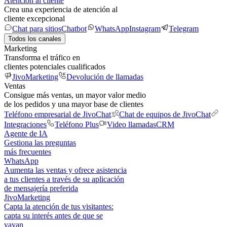
Atención al cliente
Crea una experiencia de atención al
cliente excepcional
Chat para sitios
Chatbot
WhatsApp
Instagram
Telegram
Todos los canales
Marketing
Transforma el tráfico en
clientes potenciales cualificados
JivoMarketing
Devolución de llamadas
Ventas
Consigue más ventas, un mayor valor medio
de los pedidos y una mayor base de clientes
Teléfono empresarial de JivoChat
Chat de equipos de JivoChat
Integraciones
Teléfono Plus
Video llamadas
CRM
Agente de IA
Gestiona las preguntas
más frecuentes
WhatsApp
Aumenta las ventas y ofrece asistencia
a tus clientes a través de su aplicación
de mensajería preferida
JivoMarketing
Capta la atención de tus visitantes:
capta su interés antes de que se
vayan