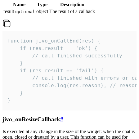
Name
Type
Description
result
object
The result of a callback
optional
function jivo_onCallEnd(res) {

    if (res.result == 'ok') {

        // call finished successfully

    }

    if (res.result == 'fail') {

        // call finished with errors or can
        console.log(res.reason); // reason 
    }

}
jivo_onResizeCallback
#
Is executed at any change in the size of the widget: when the chat is
open, closed or dragged by a user. This function can be used for