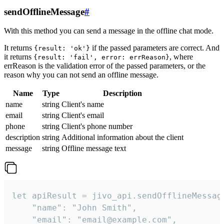
sendOfflineMessage
#
With this method you can send a message in the offline chat mode.
It returns
if the passed parameters are correct. And
{result: 'ok'}
it returns
, where
{result: 'fail', error: errReason}
errReason is the validation error of the passed parameters, or the
reason why you can not send an offline message.
Name
Type
Description
name
string
Client's name
email
string
Client's email
phone
string
Client's phone number
description
string
Additional information about the client
message
string
Offline message text
let apiResult = jivo_api.sendOfflineMessage
    "name": "John Smith",

    "email": "email@example.com",
