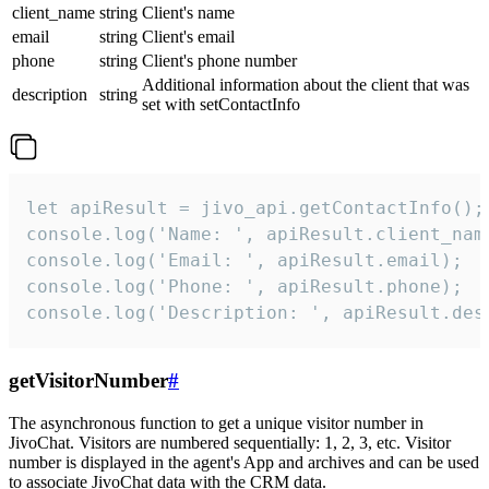
client_name
string
Client's name
email
string
Client's email
phone
string
Client's phone number
Additional information about the client that was
description
string
set with setContactInfo
let apiResult = jivo_api.getContactInfo();

console.log('Name: ', apiResult.client_name
console.log('Email: ', apiResult.email);

console.log('Phone: ', apiResult.phone);

console.log('Description: ', apiResult.des
getVisitorNumber
#
The asynchronous function to get a unique visitor number in
JivoChat. Visitors are numbered sequentially: 1, 2, 3, etc. Visitor
number is displayed in the agent's App and archives and can be used
to associate JivoChat data with the CRM data.