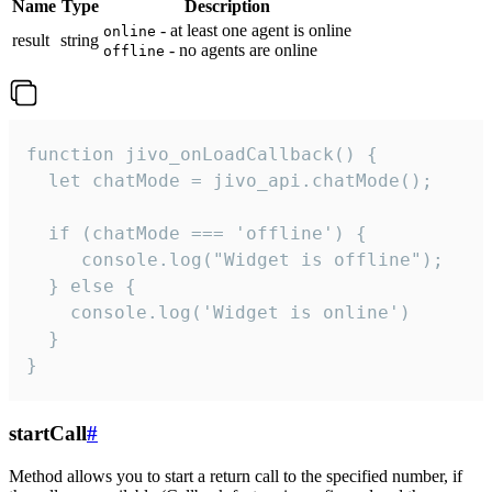
Name
Type
Description
- at least one agent is online
online
result
string
- no agents are online
offline
function jivo_onLoadCallback() {

  let chatMode = jivo_api.chatMode();

  if (chatMode === 'offline') {

     console.log("Widget is offline");

  } else {

    console.log('Widget is online')

  }

}
startCall
#
Method allows you to start a return call to the specified number, if