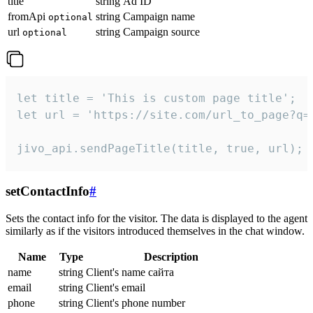
title
string
Ad ID
fromApi
string
Campaign name
optional
url
string
Campaign source
optional
let title = 'This is custom page title';

let url = 'https://site.com/url_to_page?q=p
jivo_api.sendPageTitle(title, true, url);
setContactInfo
#
Sets the contact info for the visitor. The data is displayed to the agent
similarly as if the visitors introduced themselves in the chat window.
Name
Type
Description
name
string
Client's name сайта
email
string
Client's email
phone
string
Client's phone number