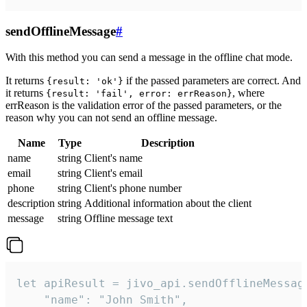
sendOfflineMessage
#
With this method you can send a message in the offline chat mode.
It returns
if the passed parameters are correct. And
{result: 'ok'}
it returns
, where
{result: 'fail', error: errReason}
errReason is the validation error of the passed parameters, or the
reason why you can not send an offline message.
Name
Type
Description
name
string
Client's name
email
string
Client's email
phone
string
Client's phone number
description
string
Additional information about the client
message
string
Offline message text
let apiResult = jivo_api.sendOfflineMessage
    "name": "John Smith",
