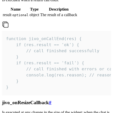
Name
Type
Description
result
object
The result of a callback
optional
function jivo_onCallEnd(res) {

    if (res.result == 'ok') {

        // call finished successfully

    }

    if (res.result == 'fail') {

        // call finished with errors or can
        console.log(res.reason); // reason 
    }

}
jivo_onResizeCallback
#
Is executed at any change in the size of the widget: when the chat is