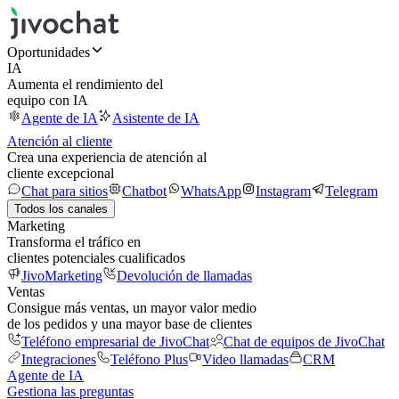
Oportunidades
IA
Aumenta el rendimiento del
equipo con IA
Agente de IA
Asistente de IA
Atención al cliente
Crea una experiencia de atención al
cliente excepcional
Chat para sitios
Chatbot
WhatsApp
Instagram
Telegram
Todos los canales
Marketing
Transforma el tráfico en
clientes potenciales cualificados
JivoMarketing
Devolución de llamadas
Ventas
Consigue más ventas, un mayor valor medio
de los pedidos y una mayor base de clientes
Teléfono empresarial de JivoChat
Chat de equipos de JivoChat
Integraciones
Teléfono Plus
Video llamadas
CRM
Agente de IA
Gestiona las preguntas