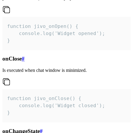
function jivo_onOpen() {

    console.log('Widget opened');

}
onClose
#
Is executed when chat window is minimized.
function jivo_onClose() {

    console.log('Widget closed');

}
onChangeState
#