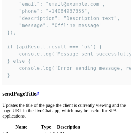
    "email": "email@example.com",

    "phone": "+14084987855",

    "description": "Description text",

    "message": "Offline message"

});

if (apiResult.result === 'ok') {

    console.log('Message sent successfully'
} else {

    console.log('Error sending message, rea
}
sendPageTitle
#
Updates the title of the page the client is currently viewing and the
page URL in the JivoChat app, which may be useful for SPA
applications.
Name
Type
Description