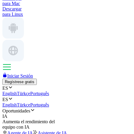
para Mac
Descargar
para Linux
Iniciar Sesión
Regístrese gratis
ES
English
Türkçe
Português
ES
English
Türkçe
Português
Oportunidades
IA
Aumenta el rendimiento del
equipo con IA
Agente de IA
Asistente de IA