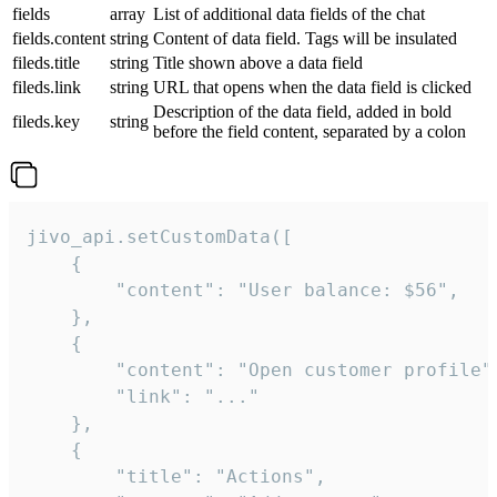
fields
array
List of additional data fields of the chat
fields.content
string
Content of data field. Tags will be insulated
fileds.title
string
Title shown above a data field
fileds.link
string
URL that opens when the data field is clicked
Description of the data field, added in bold
fileds.key
string
before the field content, separated by a colon
jivo_api.setCustomData([

    {

        "content": "User balance: $56",

    },

    {

        "content": "Open customer profile",
        "link": "..."

    },

    {

        "title": "Actions",
