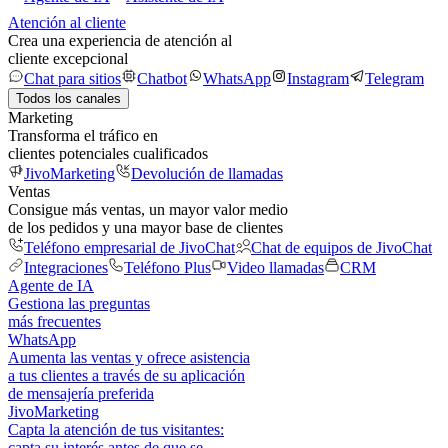
Atención al cliente
Crea una experiencia de atención al
cliente excepcional
Chat para sitios
Chatbot
WhatsApp
Instagram
Telegram
Todos los canales
Marketing
Transforma el tráfico en
clientes potenciales cualificados
JivoMarketing
Devolución de llamadas
Ventas
Consigue más ventas, un mayor valor medio
de los pedidos y una mayor base de clientes
Teléfono empresarial de JivoChat
Chat de equipos de JivoChat
Integraciones
Teléfono Plus
Video llamadas
CRM
Agente de IA
Gestiona las preguntas
más frecuentes
WhatsApp
Aumenta las ventas y ofrece asistencia
a tus clientes a través de su aplicación
de mensajería preferida
JivoMarketing
Capta la atención de tus visitantes:
capta su interés antes de que se