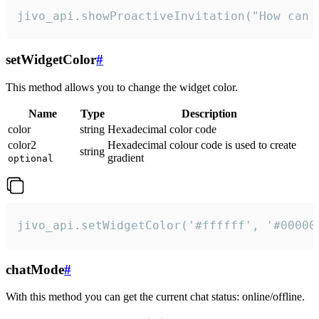
jivo_api.showProactiveInvitation("How can 
setWidgetColor
#
This method allows you to change the widget color.
Name
Type
Description
color
string
Hexadecimal color code
color2
Hexadecimal colour code is used to create
string
gradient
optional
jivo_api.setWidgetColor('#ffffff', '#00000
chatMode
#
With this method you can get the current chat status: online/offline.