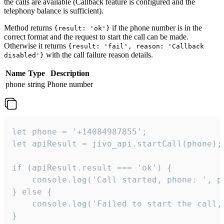
the calls are available (Callback feature is configured and the
telephony balance is sufficient).
Method returns
if the phone number is in the
{result: 'ok'}
correct format and the request to start the call can be made.
Otherwise it returns
{result: 'fail', reason: 'Callback
with the call failure reason details.
disabled'}
Name
Type
Description
phone
string
Phone number
let phone = '+14084987855';

let apiResult = jivo_api.startCall(phone);

if (apiResult.result === 'ok') {

    console.log('Call started, phone: ', ph
} else {

    console.log('Failed to start the call,
}