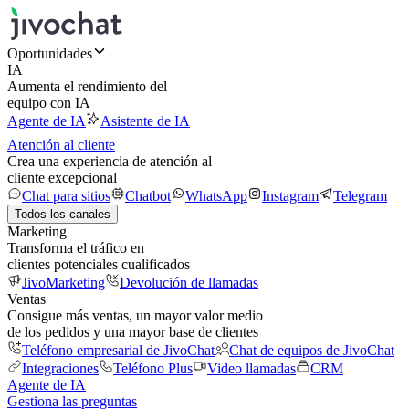
Oportunidades
IA
Aumenta el rendimiento del
equipo con IA
Agente de IA
Asistente de IA
Atención al cliente
Crea una experiencia de atención al
cliente excepcional
Chat para sitios
Chatbot
WhatsApp
Instagram
Telegram
Todos los canales
Marketing
Transforma el tráfico en
clientes potenciales cualificados
JivoMarketing
Devolución de llamadas
Ventas
Consigue más ventas, un mayor valor medio
de los pedidos y una mayor base de clientes
Teléfono empresarial de JivoChat
Chat de equipos de JivoChat
Integraciones
Teléfono Plus
Video llamadas
CRM
Agente de IA
Gestiona las preguntas