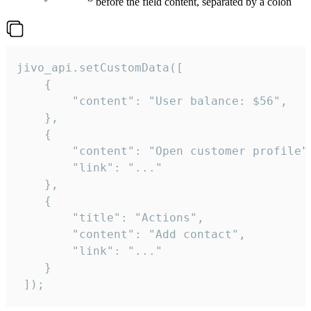
before the field content, separated by a colon
jivo_api.setCustomData([

    {

        "content": "User balance: $56",

    },

    {

        "content": "Open customer profile",
        "link": "..."

    },

    {

        "title": "Actions",

        "content": "Add contact",

        "link": "..."

    }

 ]);