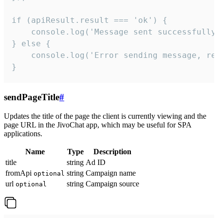
if (apiResult.result === 'ok') {

    console.log('Message sent successfully'
} else {

    console.log('Error sending message, rea
}
sendPageTitle
#
Updates the title of the page the client is currently viewing and the
page URL in the JivoChat app, which may be useful for SPA
applications.
Name
Type
Description
title
string
Ad ID
fromApi
string
Campaign name
optional
url
string
Campaign source
optional