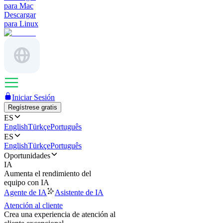
para Mac
Descargar
para Linux
Iniciar Sesión
Regístrese gratis
ES
English
Türkçe
Português
ES
English
Türkçe
Português
Oportunidades
IA
Aumenta el rendimiento del
equipo con IA
Agente de IA
Asistente de IA
Atención al cliente
Crea una experiencia de atención al