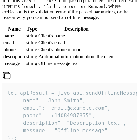
It returns
if the passed parameters are correct. And
{result: 'ok'}
it returns
, where
{result: 'fail', error: errReason}
errReason is the validation error of the passed parameters, or the
reason why you can not send an offline message.
Name
Type
Description
name
string
Client's name
email
string
Client's email
phone
string
Client's phone number
description
string
Additional information about the client
message
string
Offline message text
let apiResult = jivo_api.sendOfflineMessage
    "name": "John Smith",

    "email": "email@example.com",

    "phone": "+14084987855",

    "description": "Description text",

    "message": "Offline message"

});
