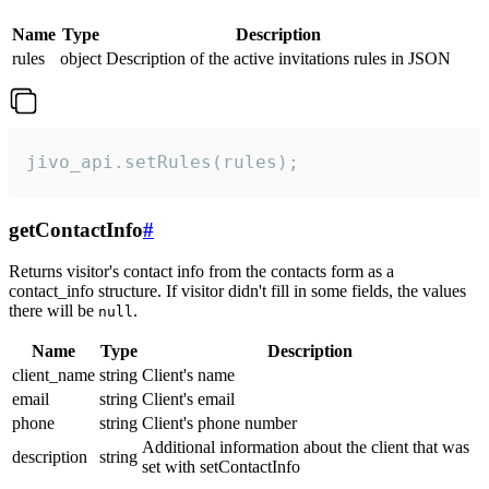
Name
Type
Description
rules
object
Description of the active invitations rules in JSON
jivo_api.setRules(rules);
getContactInfo
#
Returns visitor's contact info from the contacts form as a
contact_info structure. If visitor didn't fill in some fields, the values
there will be
.
null
Name
Type
Description
client_name
string
Client's name
email
string
Client's email
phone
string
Client's phone number
Additional information about the client that was
description
string
set with setContactInfo