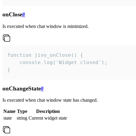
onClose
#
Is executed when chat window is minimized.
function jivo_onClose() {

    console.log('Widget closed');

}
onChangeState
#
Is executed when chat window state has changed.
Name
Type
Description
state
string
Current widget state