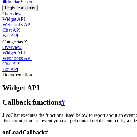
Iniciar Sesión
Regístrese gratis
Overview
Widget API
Webhooks API
Chat API
Bot API
Categorías
Overview
Widget API
Webhooks API
Chat API
Bot API
Documentation
Widget API
Callback functions
#
JivoChat executes the functions listed below to report about an event 
jivo_onIntroduction event you can get contact details entered by a clie
onLoadCallback
#