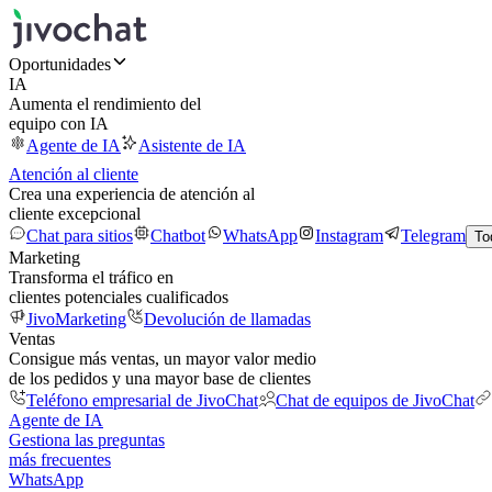
Oportunidades
IA
Aumenta el rendimiento del
equipo con IA
Agente de IA
Asistente de IA
Atención al cliente
Crea una experiencia de atención al
cliente excepcional
Chat para sitios
Chatbot
WhatsApp
Instagram
Telegram
To
Marketing
Transforma el tráfico en
clientes potenciales cualificados
JivoMarketing
Devolución de llamadas
Ventas
Consigue más ventas, un mayor valor medio
de los pedidos y una mayor base de clientes
Teléfono empresarial de JivoChat
Chat de equipos de JivoChat
Agente de IA
Gestiona las preguntas
más frecuentes
WhatsApp