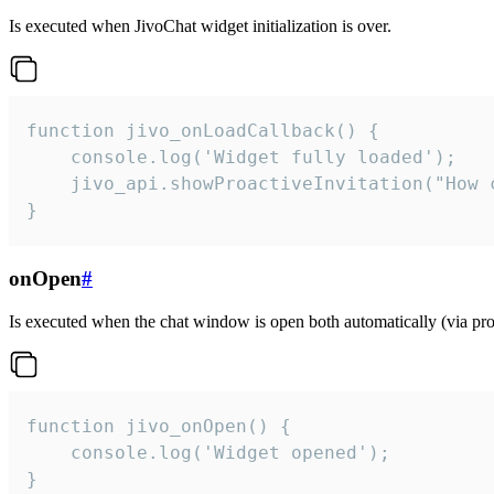
Is executed when JivoChat widget initialization is over.
function jivo_onLoadCallback() {

    console.log('Widget fully loaded');

    jivo_api.showProactiveInvitation("How c
}
onOpen
#
Is executed when the chat window is open both automatically (via proa
function jivo_onOpen() {

    console.log('Widget opened');

}