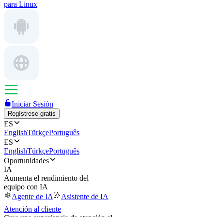
para Linux
Iniciar Sesión
Regístrese gratis
ES
English
Türkçe
Português
ES
English
Türkçe
Português
Oportunidades
IA
Aumenta el rendimiento del
equipo con IA
Agente de IA
Asistente de IA
Atención al cliente