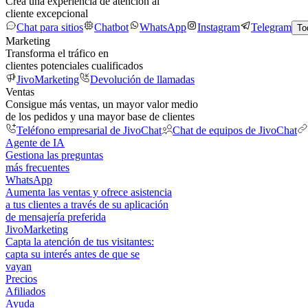
Crea una experiencia de atención al
cliente excepcional
Chat para sitios
Chatbot
WhatsApp
Instagram
Telegram
To
Marketing
Transforma el tráfico en
clientes potenciales cualificados
JivoMarketing
Devolución de llamadas
Ventas
Consigue más ventas, un mayor valor medio
de los pedidos y una mayor base de clientes
Teléfono empresarial de JivoChat
Chat de equipos de JivoChat
Agente de IA
Gestiona las preguntas
más frecuentes
WhatsApp
Aumenta las ventas y ofrece asistencia
a tus clientes a través de su aplicación
de mensajería preferida
JivoMarketing
Capta la atención de tus visitantes:
capta su interés antes de que se
vayan
Precios
Afiliados
Ayuda