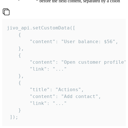
before the field content, separated by a colon
jivo_api.setCustomData([

    {

        "content": "User balance: $56",

    },

    {

        "content": "Open customer profile",
        "link": "..."

    },

    {

        "title": "Actions",

        "content": "Add contact",

        "link": "..."

    }

 ]);