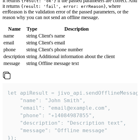
It returns
if the passed parameters are correct. And
{result: 'ok'}
it returns
, where
{result: 'fail', error: errReason}
errReason is the validation error of the passed parameters, or the
reason why you can not send an offline message.
Name
Type
Description
name
string
Client's name
email
string
Client's email
phone
string
Client's phone number
description
string
Additional information about the client
message
string
Offline message text
let apiResult = jivo_api.sendOfflineMessage
    "name": "John Smith",

    "email": "email@example.com",

    "phone": "+14084987855",

    "description": "Description text",

    "message": "Offline message"

});
