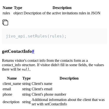
Name
Type
Description
rules
object
Description of the active invitations rules in JSON
jivo_api.setRules(rules);
getContactInfo
#
Returns visitor's contact info from the contacts form as a
contact_info structure. If visitor didn't fill in some fields, the values
there will be
.
null
Name
Type
Description
client_name
string
Client's name
email
string
Client's email
phone
string
Client's phone number
Additional information about the client that was
description
string
set with setContactInfo