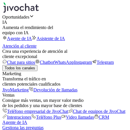
Oportunidades
IA
Aumenta el rendimiento del
equipo con IA
Agente de IA
Asistente de IA
Atención al cliente
Crea una experiencia de atención al
cliente excepcional
Chat para sitios
Chatbot
WhatsApp
Instagram
Telegram
Todos los canales
Marketing
Transforma el tráfico en
clientes potenciales cualificados
JivoMarketing
Devolución de llamadas
Ventas
Consigue más ventas, un mayor valor medio
de los pedidos y una mayor base de clientes
Teléfono empresarial de JivoChat
Chat de equipos de JivoChat
Integraciones
Teléfono Plus
Video llamadas
CRM
Agente de IA
Gestiona las preguntas