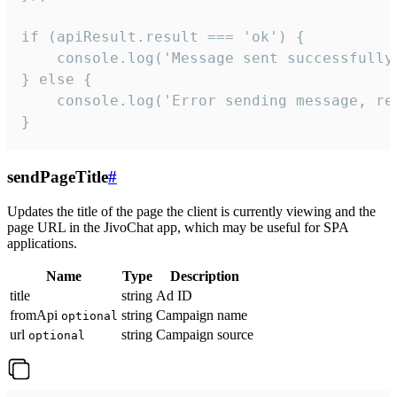
if (apiResult.result === 'ok') {

    console.log('Message sent successfully'
} else {

    console.log('Error sending message, rea
}
sendPageTitle
#
Updates the title of the page the client is currently viewing and the
page URL in the JivoChat app, which may be useful for SPA
applications.
Name
Type
Description
title
string
Ad ID
fromApi
string
Campaign name
optional
url
string
Campaign source
optional