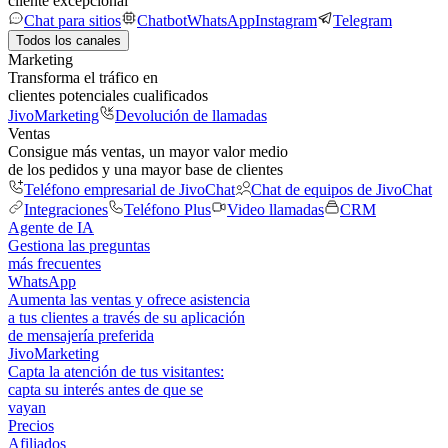
cliente excepcional
Chat para sitios
Chatbot
WhatsApp
Instagram
Telegram
Todos los canales
Marketing
Transforma el tráfico en
clientes potenciales cualificados
JivoMarketing
Devolución de llamadas
Ventas
Consigue más ventas, un mayor valor medio
de los pedidos y una mayor base de clientes
Teléfono empresarial de JivoChat
Chat de equipos de JivoChat
Integraciones
Teléfono Plus
Video llamadas
CRM
Agente de IA
Gestiona las preguntas
más frecuentes
WhatsApp
Aumenta las ventas y ofrece asistencia
a tus clientes a través de su aplicación
de mensajería preferida
JivoMarketing
Capta la atención de tus visitantes:
capta su interés antes de que se
vayan
Precios
Afiliados