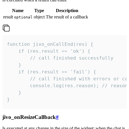
Name
Type
Description
result
object
The result of a callback
optional
function jivo_onCallEnd(res) {

    if (res.result == 'ok') {

        // call finished successfully

    }

    if (res.result == 'fail') {

        // call finished with errors or can
        console.log(res.reason); // reason 
    }

}
jivo_onResizeCallback
#
Is executed at any change in the size of the widget: when the chat is