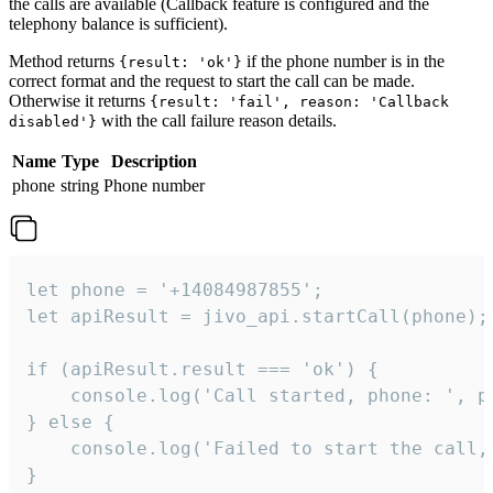
the calls are available (Callback feature is configured and the
telephony balance is sufficient).
Method returns
if the phone number is in the
{result: 'ok'}
correct format and the request to start the call can be made.
Otherwise it returns
{result: 'fail', reason: 'Callback
with the call failure reason details.
disabled'}
Name
Type
Description
phone
string
Phone number
let phone = '+14084987855';

let apiResult = jivo_api.startCall(phone);

if (apiResult.result === 'ok') {

    console.log('Call started, phone: ', ph
} else {

    console.log('Failed to start the call,
}