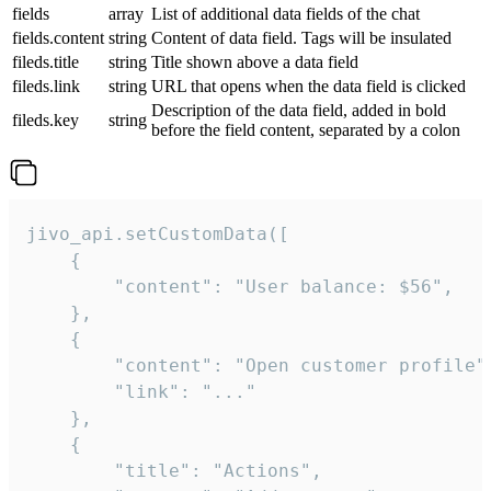
fields
array
List of additional data fields of the chat
fields.content
string
Content of data field. Tags will be insulated
fileds.title
string
Title shown above a data field
fileds.link
string
URL that opens when the data field is clicked
Description of the data field, added in bold
fileds.key
string
before the field content, separated by a colon
jivo_api.setCustomData([

    {

        "content": "User balance: $56",

    },

    {

        "content": "Open customer profile",
        "link": "..."

    },

    {

        "title": "Actions",
