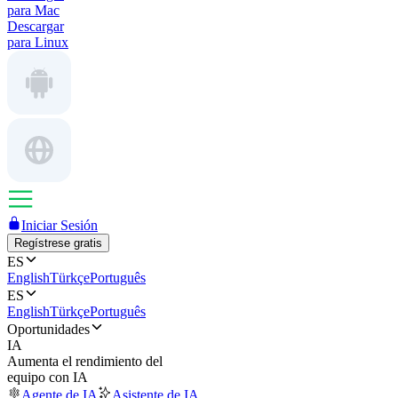
para Mac
Descargar
para Linux
Iniciar Sesión
Regístrese gratis
ES
English
Türkçe
Português
ES
English
Türkçe
Português
Oportunidades
IA
Aumenta el rendimiento del
equipo con IA
Agente de IA
Asistente de IA