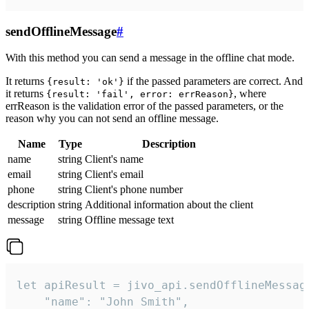
sendOfflineMessage
#
With this method you can send a message in the offline chat mode.
It returns
if the passed parameters are correct. And
{result: 'ok'}
it returns
, where
{result: 'fail', error: errReason}
errReason is the validation error of the passed parameters, or the
reason why you can not send an offline message.
Name
Type
Description
name
string
Client's name
email
string
Client's email
phone
string
Client's phone number
description
string
Additional information about the client
message
string
Offline message text
let apiResult = jivo_api.sendOfflineMessage
    "name": "John Smith",
