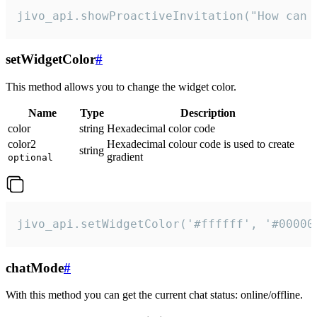
jivo_api.showProactiveInvitation("How can 
setWidgetColor
#
This method allows you to change the widget color.
Name
Type
Description
color
string
Hexadecimal color code
color2
Hexadecimal colour code is used to create
string
gradient
optional
jivo_api.setWidgetColor('#ffffff', '#00000
chatMode
#
With this method you can get the current chat status: online/offline.