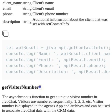
client_name
string
Client's name
email
string
Client's email
phone
string
Client's phone number
Additional information about the client that was
description
string
set with setContactInfo
let apiResult = jivo_api.getContactInfo();

console.log('Name: ', apiResult.client_name
console.log('Email: ', apiResult.email);

console.log('Phone: ', apiResult.phone);

console.log('Description: ', apiResult.des
getVisitorNumber
#
The asynchronous function to get a unique visitor number in
JivoChat. Visitors are numbered sequentially: 1, 2, 3, etc. Visitor
number is displayed in the agent's App and archives and can be used
to associate JivoChat data with the CRM data.