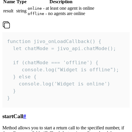
Name
Type
Description
- at least one agent is online
online
result
string
- no agents are online
offline
function jivo_onLoadCallback() {

  let chatMode = jivo_api.chatMode();

  if (chatMode === 'offline') {

     console.log("Widget is offline");

  } else {

    console.log('Widget is online')

  }

}
startCall
#
Method allows you to start a return call to the specified number, if