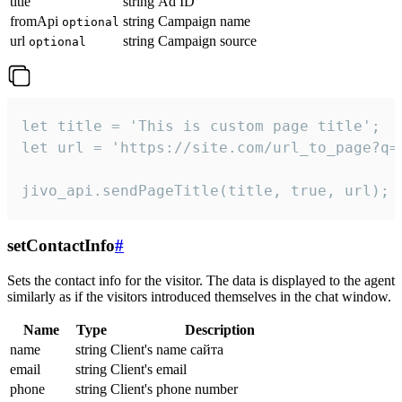
title
string
Ad ID
fromApi
string
Campaign name
optional
url
string
Campaign source
optional
let title = 'This is custom page title';

let url = 'https://site.com/url_to_page?q=p
jivo_api.sendPageTitle(title, true, url);
setContactInfo
#
Sets the contact info for the visitor. The data is displayed to the agent
similarly as if the visitors introduced themselves in the chat window.
Name
Type
Description
name
string
Client's name сайта
email
string
Client's email
phone
string
Client's phone number