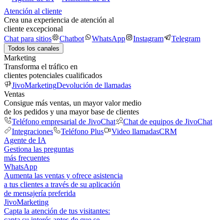
Atención al cliente
Crea una experiencia de atención al
cliente excepcional
Chat para sitios
Chatbot
WhatsApp
Instagram
Telegram
Todos los canales
Marketing
Transforma el tráfico en
clientes potenciales cualificados
JivoMarketing
Devolución de llamadas
Ventas
Consigue más ventas, un mayor valor medio
de los pedidos y una mayor base de clientes
Teléfono empresarial de JivoChat
Chat de equipos de JivoChat
Integraciones
Teléfono Plus
Video llamadas
CRM
Agente de IA
Gestiona las preguntas
más frecuentes
WhatsApp
Aumenta las ventas y ofrece asistencia
a tus clientes a través de su aplicación
de mensajería preferida
JivoMarketing
Capta la atención de tus visitantes:
capta su interés antes de que se