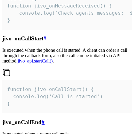
function jivo_onMessageReceived() {

	console.log(`Check agents messages:  ${i++}`)

}
jivo_onCallStart
#
Is executed when the phone call is started. A client can order a call
through the callback form, also the call can be initiated via API
method
jivo_api.startCall()
.
function jivo_onCallStart() {

  console.log('Call is started')

}
jivo_onCallEnd
#
Is executed when a return call ends.