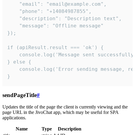
    "email": "email@example.com",

    "phone": "+14084987855",

    "description": "Description text",

    "message": "Offline message"

});

if (apiResult.result === 'ok') {

    console.log('Message sent successfully'
} else {

    console.log('Error sending message, rea
}
sendPageTitle
#
Updates the title of the page the client is currently viewing and the
page URL in the JivoChat app, which may be useful for SPA
applications.
Name
Type
Description