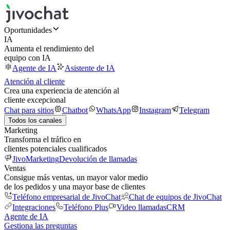
Oportunidades
IA
Aumenta el rendimiento del
equipo con IA
Agente de IA
Asistente de IA
Atención al cliente
Crea una experiencia de atención al
cliente excepcional
Chat para sitios
Chatbot
WhatsApp
Instagram
Telegram
Todos los canales
Marketing
Transforma el tráfico en
clientes potenciales cualificados
JivoMarketing
Devolución de llamadas
Ventas
Consigue más ventas, un mayor valor medio
de los pedidos y una mayor base de clientes
Teléfono empresarial de JivoChat
Chat de equipos de JivoChat
Integraciones
Teléfono Plus
Video llamadas
CRM
Agente de IA
Gestiona las preguntas