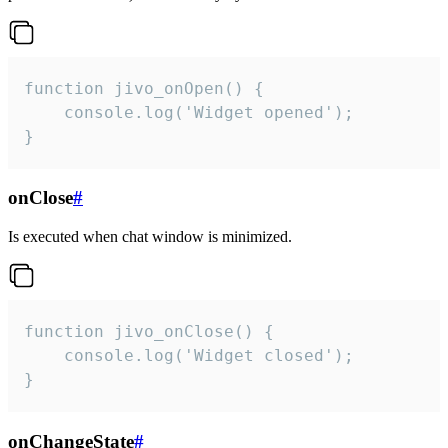
function jivo_onOpen() {

    console.log('Widget opened');

}
onClose
#
Is executed when chat window is minimized.
function jivo_onClose() {

    console.log('Widget closed');

}
onChangeState
#