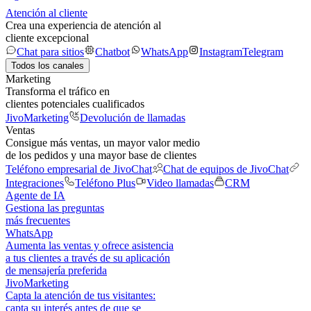
Atención al cliente
Crea una experiencia de atención al
cliente excepcional
Chat para sitios
Chatbot
WhatsApp
Instagram
Telegram
Todos los canales
Marketing
Transforma el tráfico en
clientes potenciales cualificados
JivoMarketing
Devolución de llamadas
Ventas
Consigue más ventas, un mayor valor medio
de los pedidos y una mayor base de clientes
Teléfono empresarial de JivoChat
Chat de equipos de JivoChat
Integraciones
Teléfono Plus
Video llamadas
CRM
Agente de IA
Gestiona las preguntas
más frecuentes
WhatsApp
Aumenta las ventas y ofrece asistencia
a tus clientes a través de su aplicación
de mensajería preferida
JivoMarketing
Capta la atención de tus visitantes:
capta su interés antes de que se