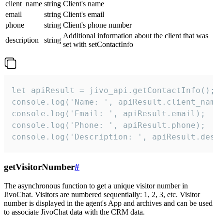
client_name
string
Client's name
email
string
Client's email
phone
string
Client's phone number
Additional information about the client that was
description
string
set with setContactInfo
let apiResult = jivo_api.getContactInfo();

console.log('Name: ', apiResult.client_name
console.log('Email: ', apiResult.email);

console.log('Phone: ', apiResult.phone);

console.log('Description: ', apiResult.des
getVisitorNumber
#
The asynchronous function to get a unique visitor number in
JivoChat. Visitors are numbered sequentially: 1, 2, 3, etc. Visitor
number is displayed in the agent's App and archives and can be used
to associate JivoChat data with the CRM data.