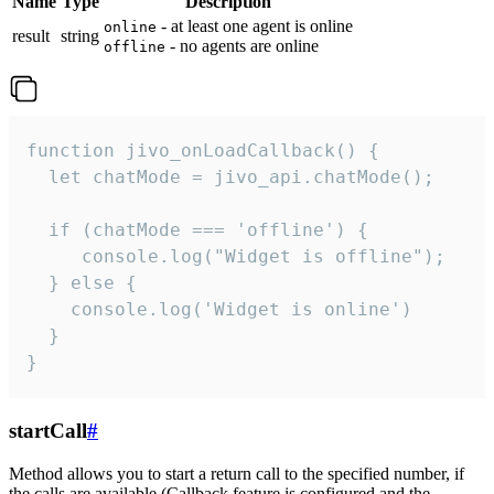
Name
Type
Description
- at least one agent is online
online
result
string
- no agents are online
offline
function jivo_onLoadCallback() {

  let chatMode = jivo_api.chatMode();

  if (chatMode === 'offline') {

     console.log("Widget is offline");

  } else {

    console.log('Widget is online')

  }

}
startCall
#
Method allows you to start a return call to the specified number, if
the calls are available (Callback feature is configured and the