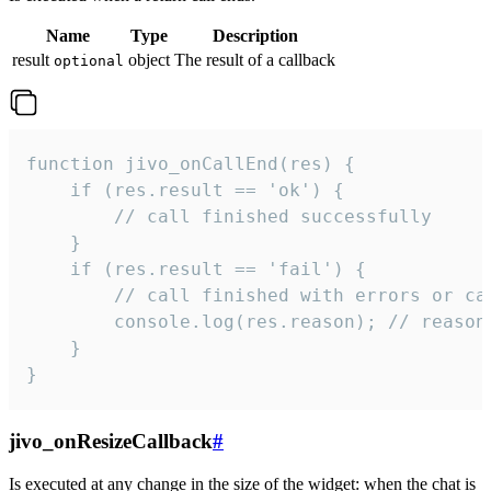
Name
Type
Description
result
object
The result of a callback
optional
function jivo_onCallEnd(res) {

    if (res.result == 'ok') {

        // call finished successfully

    }

    if (res.result == 'fail') {

        // call finished with errors or can
        console.log(res.reason); // reason 
    }

}
jivo_onResizeCallback
#
Is executed at any change in the size of the widget: when the chat is