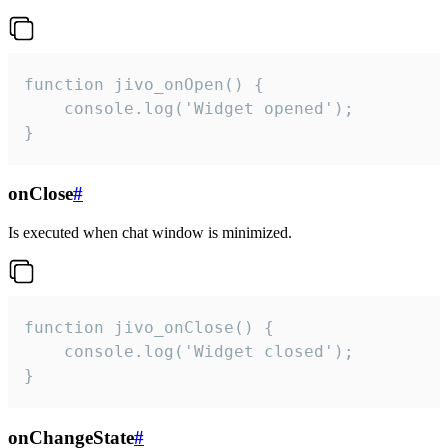
function jivo_onOpen() {

    console.log('Widget opened');

}
onClose
#
Is executed when chat window is minimized.
function jivo_onClose() {

    console.log('Widget closed');

}
onChangeState
#