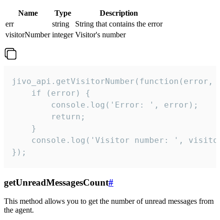
Name
Type
Description
err
string
String that contains the error
visitorNumber
integer
Visitor's number
jivo_api.getVisitorNumber(function(error, v
    if (error) {

        console.log('Error: ', error);

        return;

    }  

    console.log('Visitor number: ', visitor
});
getUnreadMessagesCount
#
This method allows you to get the number of unread messages from
the agent.