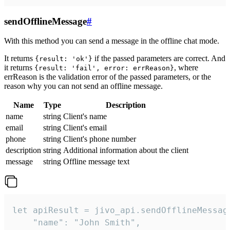
sendOfflineMessage
#
With this method you can send a message in the offline chat mode.
It returns
if the passed parameters are correct. And
{result: 'ok'}
it returns
, where
{result: 'fail', error: errReason}
errReason is the validation error of the passed parameters, or the
reason why you can not send an offline message.
Name
Type
Description
name
string
Client's name
email
string
Client's email
phone
string
Client's phone number
description
string
Additional information about the client
message
string
Offline message text
let apiResult = jivo_api.sendOfflineMessage
    "name": "John Smith",
