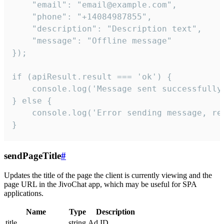
    "email": "email@example.com",

    "phone": "+14084987855",

    "description": "Description text",

    "message": "Offline message"

});

if (apiResult.result === 'ok') {

    console.log('Message sent successfully'
} else {

    console.log('Error sending message, rea
}
sendPageTitle
#
Updates the title of the page the client is currently viewing and the
page URL in the JivoChat app, which may be useful for SPA
applications.
Name
Type
Description
title
string
Ad ID