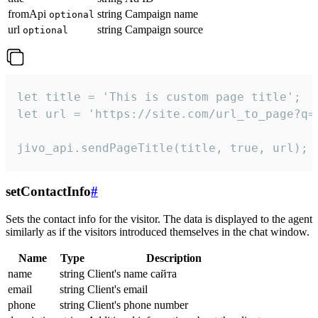
fromApi
string
Campaign name
optional
url
string
Campaign source
optional
let title = 'This is custom page title';

let url = 'https://site.com/url_to_page?q=p
jivo_api.sendPageTitle(title, true, url);
setContactInfo
#
Sets the contact info for the visitor. The data is displayed to the agent
similarly as if the visitors introduced themselves in the chat window.
Name
Type
Description
name
string
Client's name сайта
email
string
Client's email
phone
string
Client's phone number