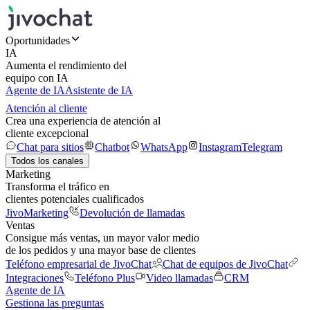
Oportunidades
IA
Aumenta el rendimiento del
equipo con IA
Agente de IA
Asistente de IA
Atención al cliente
Crea una experiencia de atención al
cliente excepcional
Chat para sitios
Chatbot
WhatsApp
Instagram
Telegram
Todos los canales
Marketing
Transforma el tráfico en
clientes potenciales cualificados
JivoMarketing
Devolución de llamadas
Ventas
Consigue más ventas, un mayor valor medio
de los pedidos y una mayor base de clientes
Teléfono empresarial de JivoChat
Chat de equipos de JivoChat
Integraciones
Teléfono Plus
Video llamadas
CRM
Agente de IA
Gestiona las preguntas