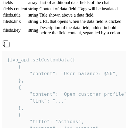
fields
array
List of additional data fields of the chat
fields.content
string
Content of data field. Tags will be insulated
fileds.title
string
Title shown above a data field
fileds.link
string
URL that opens when the data field is clicked
Description of the data field, added in bold
fileds.key
string
before the field content, separated by a colon
jivo_api.setCustomData([

    {

        "content": "User balance: $56",

    },

    {

        "content": "Open customer profile",
        "link": "..."

    },

    {

        "title": "Actions",
