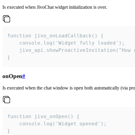
Is executed when JivoChat widget initialization is over.
function jivo_onLoadCallback() {

    console.log('Widget fully loaded');

    jivo_api.showProactiveInvitation("How c
}
onOpen
#
Is executed when the chat window is open both automatically (via proa
function jivo_onOpen() {

    console.log('Widget opened');

}