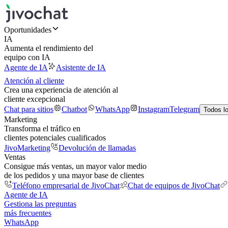
Oportunidades
IA
Aumenta el rendimiento del
equipo con IA
Agente de IA
Asistente de IA
Atención al cliente
Crea una experiencia de atención al
cliente excepcional
Chat para sitios
Chatbot
WhatsApp
Instagram
Telegram
Todos l
Marketing
Transforma el tráfico en
clientes potenciales cualificados
JivoMarketing
Devolución de llamadas
Ventas
Consigue más ventas, un mayor valor medio
de los pedidos y una mayor base de clientes
Teléfono empresarial de JivoChat
Chat de equipos de JivoChat
Agente de IA
Gestiona las preguntas
más frecuentes
WhatsApp