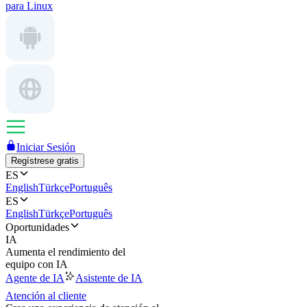
para Linux
Iniciar Sesión
Regístrese gratis
ES
English
Türkçe
Português
ES
English
Türkçe
Português
Oportunidades
IA
Aumenta el rendimiento del
equipo con IA
Agente de IA
Asistente de IA
Atención al cliente