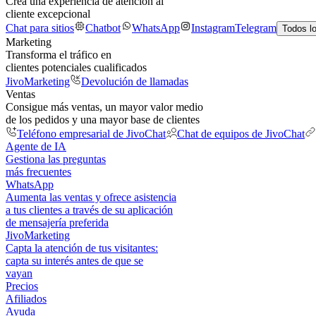
Crea una experiencia de atención al
cliente excepcional
Chat para sitios
Chatbot
WhatsApp
Instagram
Telegram
Todos l
Marketing
Transforma el tráfico en
clientes potenciales cualificados
JivoMarketing
Devolución de llamadas
Ventas
Consigue más ventas, un mayor valor medio
de los pedidos y una mayor base de clientes
Teléfono empresarial de JivoChat
Chat de equipos de JivoChat
Agente de IA
Gestiona las preguntas
más frecuentes
WhatsApp
Aumenta las ventas y ofrece asistencia
a tus clientes a través de su aplicación
de mensajería preferida
JivoMarketing
Capta la atención de tus visitantes:
capta su interés antes de que se
vayan
Precios
Afiliados
Ayuda