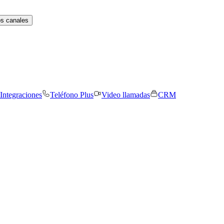
os canales
Integraciones
Teléfono Plus
Video llamadas
CRM