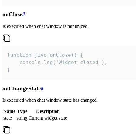
onClose
#
Is executed when chat window is minimized.
function jivo_onClose() {

    console.log('Widget closed');

}
onChangeState
#
Is executed when chat window state has changed.
Name
Type
Description
state
string
Current widget state