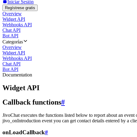
Iniciar Sesión
Regístrese gratis
Overview
Widget API
Webhooks API
Chat API
Bot API
Categorías
Overview
Widget API
Webhooks API
Chat API
Bot API
Documentation
Widget API
Callback functions
#
JivoChat executes the functions listed below to report about an event 
jivo_onIntroduction event you can get contact details entered by a clie
onLoadCallback
#