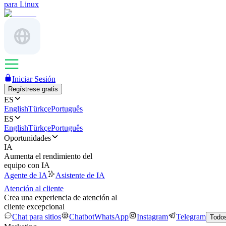
para Linux
Iniciar Sesión
Regístrese gratis
ES
English
Türkçe
Português
ES
English
Türkçe
Português
Oportunidades
IA
Aumenta el rendimiento del
equipo con IA
Agente de IA
Asistente de IA
Atención al cliente
Crea una experiencia de atención al
cliente excepcional
Chat para sitios
Chatbot
WhatsApp
Instagram
Telegram
Todos