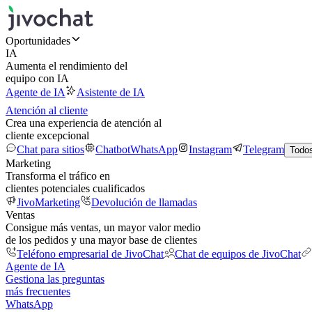
Oportunidades
IA
Aumenta el rendimiento del
equipo con IA
Agente de IA
Asistente de IA
Atención al cliente
Crea una experiencia de atención al
cliente excepcional
Chat para sitios
Chatbot
WhatsApp
Instagram
Telegram
Todos
Marketing
Transforma el tráfico en
clientes potenciales cualificados
JivoMarketing
Devolución de llamadas
Ventas
Consigue más ventas, un mayor valor medio
de los pedidos y una mayor base de clientes
Teléfono empresarial de JivoChat
Chat de equipos de JivoChat
Agente de IA
Gestiona las preguntas
más frecuentes
WhatsApp