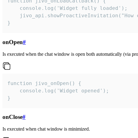
function jivo_onLoadCallback() {

    console.log('Widget fully loaded');

    jivo_api.showProactiveInvitation("How c
}
onOpen
#
Is executed when the chat window is open both automatically (via proa
function jivo_onOpen() {

    console.log('Widget opened');

}
onClose
#
Is executed when chat window is minimized.