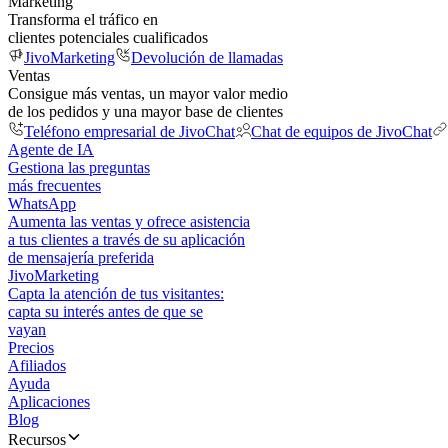
Marketing
Transforma el tráfico en
clientes potenciales cualificados
JivoMarketing
Devolución de llamadas
Ventas
Consigue más ventas, un mayor valor medio
de los pedidos y una mayor base de clientes
Teléfono empresarial de JivoChat
Chat de equipos de JivoChat
Agente de IA
Gestiona las preguntas
más frecuentes
WhatsApp
Aumenta las ventas y ofrece asistencia
a tus clientes a través de su aplicación
de mensajería preferida
JivoMarketing
Capta la atención de tus visitantes:
capta su interés antes de que se
vayan
Precios
Afiliados
Ayuda
Aplicaciones
Blog
Recursos