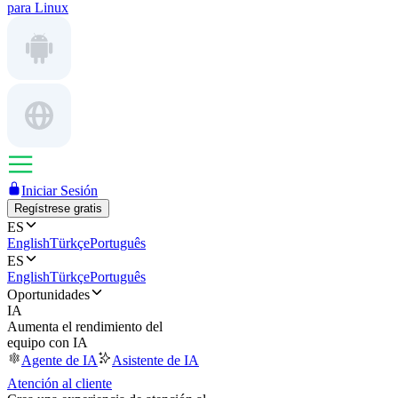
para Linux
Iniciar Sesión
Regístrese gratis
ES
English
Türkçe
Português
ES
English
Türkçe
Português
Oportunidades
IA
Aumenta el rendimiento del
equipo con IA
Agente de IA
Asistente de IA
Atención al cliente