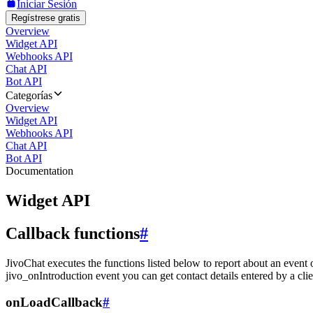
Iniciar Sesión
Regístrese gratis
Overview
Widget API
Webhooks API
Chat API
Bot API
Categorías
Overview
Widget API
Webhooks API
Chat API
Bot API
Documentation
Widget API
Callback functions
#
JivoChat executes the functions listed below to report about an event 
jivo_onIntroduction event you can get contact details entered by a clie
onLoadCallback
#