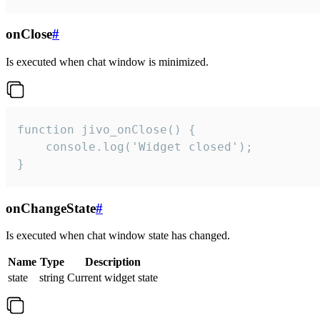
onClose
#
Is executed when chat window is minimized.
function jivo_onClose() {

    console.log('Widget closed');

}
onChangeState
#
Is executed when chat window state has changed.
Name
Type
Description
state
string
Current widget state