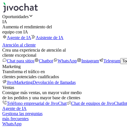
Oportunidades
IA
Aumenta el rendimiento del
equipo con IA
Agente de IA
Asistente de IA
Atención al cliente
Crea una experiencia de atención al
cliente excepcional
Chat para sitios
Chatbot
WhatsApp
Instagram
Telegram
To
Marketing
Transforma el tráfico en
clientes potenciales cualificados
JivoMarketing
Devolución de llamadas
Ventas
Consigue más ventas, un mayor valor medio
de los pedidos y una mayor base de clientes
Teléfono empresarial de JivoChat
Chat de equipos de JivoChat
In
Agente de IA
Gestiona las preguntas
más frecuentes
WhatsApp