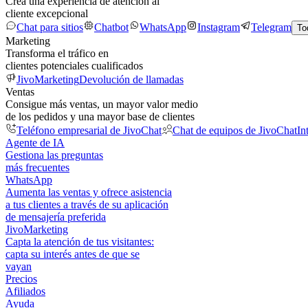
Crea una experiencia de atención al
cliente excepcional
Chat para sitios
Chatbot
WhatsApp
Instagram
Telegram
To
Marketing
Transforma el tráfico en
clientes potenciales cualificados
JivoMarketing
Devolución de llamadas
Ventas
Consigue más ventas, un mayor valor medio
de los pedidos y una mayor base de clientes
Teléfono empresarial de JivoChat
Chat de equipos de JivoChat
In
Agente de IA
Gestiona las preguntas
más frecuentes
WhatsApp
Aumenta las ventas y ofrece asistencia
a tus clientes a través de su aplicación
de mensajería preferida
JivoMarketing
Capta la atención de tus visitantes:
capta su interés antes de que se
vayan
Precios
Afiliados
Ayuda