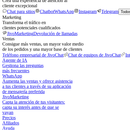
Crea una experiencia de atención al
cliente excepcional
Chat para sitios
Chatbot
WhatsApp
Instagram
Telegram
Todos
Marketing
Transforma el tráfico en
clientes potenciales cualificados
JivoMarketing
Devolución de llamadas
Ventas
Consigue más ventas, un mayor valor medio
de los pedidos y una mayor base de clientes
Teléfono empresarial de JivoChat
Chat de equipos de JivoChat
In
Agente de IA
Gestiona las preguntas
más frecuentes
WhatsApp
Aumenta las ventas y ofrece asistencia
a tus clientes a través de su aplicación
de mensajería preferida
JivoMarketing
Capta la atención de tus visitantes:
capta su interés antes de que se
vayan
Precios
Afiliados
Ayuda