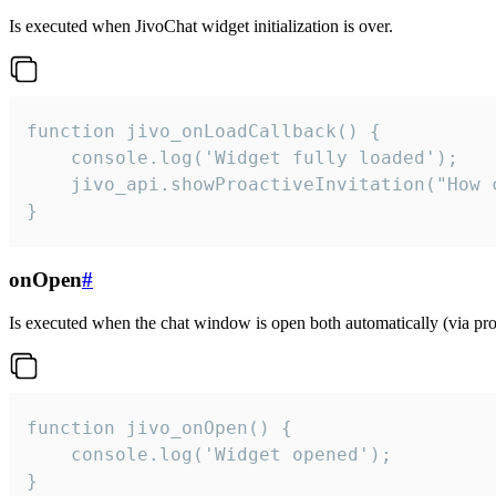
Is executed when JivoChat widget initialization is over.
function jivo_onLoadCallback() {

    console.log('Widget fully loaded');

    jivo_api.showProactiveInvitation("How c
}
onOpen
#
Is executed when the chat window is open both automatically (via proa
function jivo_onOpen() {

    console.log('Widget opened');

}