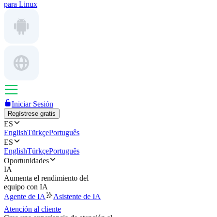
para Linux
Iniciar Sesión
Regístrese gratis
ES
English
Türkçe
Português
ES
English
Türkçe
Português
Oportunidades
IA
Aumenta el rendimiento del
equipo con IA
Agente de IA
Asistente de IA
Atención al cliente