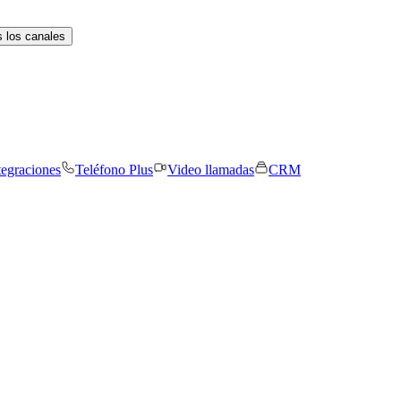
 los canales
tegraciones
Teléfono Plus
Video llamadas
CRM