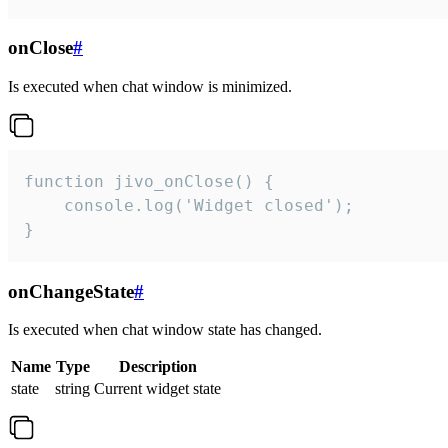
onClose
#
Is executed when chat window is minimized.
function jivo_onClose() {

    console.log('Widget closed');

}
onChangeState
#
Is executed when chat window state has changed.
Name
Type
Description
state
string
Current widget state