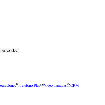
 los canales
tegraciones
Teléfono Plus
Video llamadas
CRM