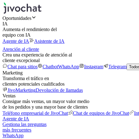
Oportunidades
IA
Aumenta el rendimiento del
equipo con IA
Agente de IA
Asistente de IA
Atención al cliente
Crea una experiencia de atención al
cliente excepcional
Chat para sitios
Chatbot
WhatsApp
Instagram
Telegram
Todos
Marketing
Transforma el tráfico en
clientes potenciales cualificados
JivoMarketing
Devolución de llamadas
Ventas
Consigue más ventas, un mayor valor medio
de los pedidos y una mayor base de clientes
Teléfono empresarial de JivoChat
Chat de equipos de JivoChat
In
Agente de IA
Gestiona las preguntas
más frecuentes
WhatsApp