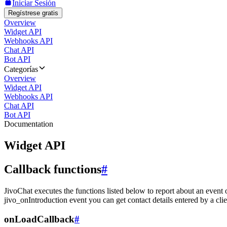
Iniciar Sesión
Regístrese gratis
Overview
Widget API
Webhooks API
Chat API
Bot API
Categorías
Overview
Widget API
Webhooks API
Chat API
Bot API
Documentation
Widget API
Callback functions
#
JivoChat executes the functions listed below to report about an event 
jivo_onIntroduction event you can get contact details entered by a clie
onLoadCallback
#