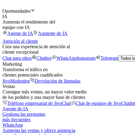
Oportunidades
IA
Aumenta el rendimiento del
equipo con IA
Agente de IA
Asistente de IA
Atención al cliente
Crea una experiencia de atención al
cliente excepcional
Chat para sitios
Chatbot
WhatsApp
Instagram
Telegram
Todos l
Marketing
Transforma el tráfico en
clientes potenciales cualificados
JivoMarketing
Devolución de llamadas
Ventas
Consigue más ventas, un mayor valor medio
de los pedidos y una mayor base de clientes
Teléfono empresarial de JivoChat
Chat de equipos de JivoChat
In
Agente de IA
Gestiona las preguntas
más frecuentes
WhatsApp
Aumenta las ventas y ofrece asistencia