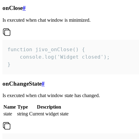
onClose
#
Is executed when chat window is minimized.
function jivo_onClose() {

    console.log('Widget closed');

}
onChangeState
#
Is executed when chat window state has changed.
Name
Type
Description
state
string
Current widget state