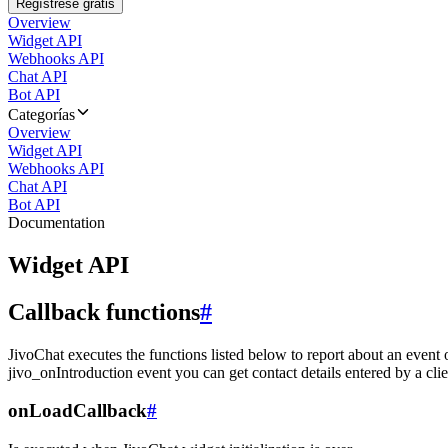
Regístrese gratis
Overview
Widget API
Webhooks API
Chat API
Bot API
Categorías
Overview
Widget API
Webhooks API
Chat API
Bot API
Documentation
Widget API
Callback functions
#
JivoChat executes the functions listed below to report about an event 
jivo_onIntroduction event you can get contact details entered by a clie
onLoadCallback
#