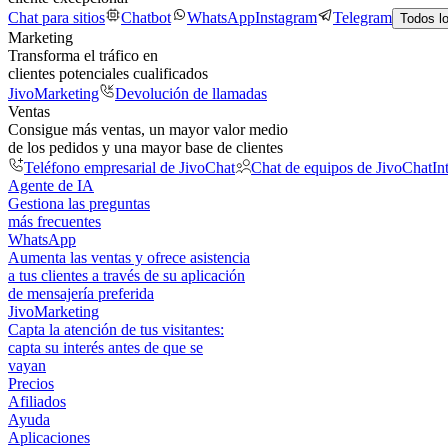
Chat para sitios
Chatbot
WhatsApp
Instagram
Telegram
Todos l
Marketing
Transforma el tráfico en
clientes potenciales cualificados
JivoMarketing
Devolución de llamadas
Ventas
Consigue más ventas, un mayor valor medio
de los pedidos y una mayor base de clientes
Teléfono empresarial de JivoChat
Chat de equipos de JivoChat
In
Agente de IA
Gestiona las preguntas
más frecuentes
WhatsApp
Aumenta las ventas y ofrece asistencia
a tus clientes a través de su aplicación
de mensajería preferida
JivoMarketing
Capta la atención de tus visitantes:
capta su interés antes de que se
vayan
Precios
Afiliados
Ayuda
Aplicaciones