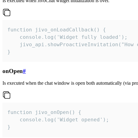
Is executed when JivoChat widget initialization is over.
function jivo_onLoadCallback() {

    console.log('Widget fully loaded');

    jivo_api.showProactiveInvitation("How c
}
onOpen
#
Is executed when the chat window is open both automatically (via proa
function jivo_onOpen() {

    console.log('Widget opened');

}