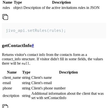
Name
Type
Description
rules
object
Description of the active invitations rules in JSON
jivo_api.setRules(rules);
getContactInfo
#
Returns visitor's contact info from the contacts form as a
contact_info structure. If visitor didn't fill in some fields, the values
there will be
.
null
Name
Type
Description
client_name
string
Client's name
email
string
Client's email
phone
string
Client's phone number
Additional information about the client that was
description
string
set with setContactInfo