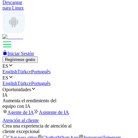
Descargar
para Linux
Iniciar Sesión
Regístrese gratis
ES
English
Türkçe
Português
ES
English
Türkçe
Português
Oportunidades
IA
Aumenta el rendimiento del
equipo con IA
Agente de IA
Asistente de IA
Atención al cliente
Crea una experiencia de atención al
cliente excepcional
Chat para sitios
Chatbot
WhatsApp
Instagram
Telegram