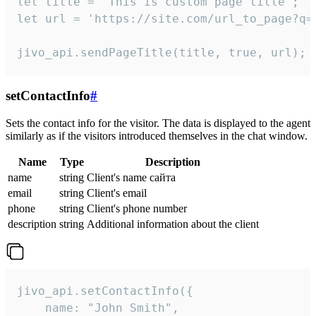
let title = 'This is custom page title';

let url = 'https://site.com/url_to_page?q=p
jivo_api.sendPageTitle(title, true, url);
setContactInfo
#
Sets the contact info for the visitor. The data is displayed to the agent
similarly as if the visitors introduced themselves in the chat window.
Name
Type
Description
name
string
Client's name сайта
email
string
Client's email
phone
string
Client's phone number
description
string
Additional information about the client
jivo_api.setContactInfo({

    name: "John Smith",
