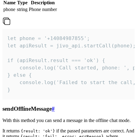
Name
Type
Description
phone
string
Phone number
let phone = '+14084987855';

let apiResult = jivo_api.startCall(phone);

if (apiResult.result === 'ok') {

    console.log('Call started, phone: ', ph
} else {

    console.log('Failed to start the call,
}
sendOfflineMessage
#
With this method you can send a message in the offline chat mode.
It returns
if the passed parameters are correct. And
{result: 'ok'}
it returns
, where
{result: 'fail', error: errReason}