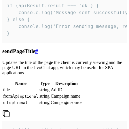
if (apiResult.result === 'ok') {

    console.log('Message sent successfully'
} else {

    console.log('Error sending message, rea
}
sendPageTitle
#
Updates the title of the page the client is currently viewing and the
page URL in the JivoChat app, which may be useful for SPA
applications.
Name
Type
Description
title
string
Ad ID
fromApi
string
Campaign name
optional
url
string
Campaign source
optional