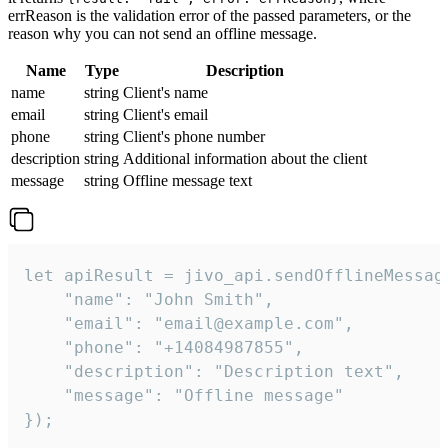
errReason is the validation error of the passed parameters, or the
reason why you can not send an offline message.
Name
Type
Description
name
string
Client's name
email
string
Client's email
phone
string
Client's phone number
description
string
Additional information about the client
message
string
Offline message text
let apiResult = jivo_api.sendOfflineMessage
    "name": "John Smith",

    "email": "email@example.com",

    "phone": "+14084987855",

    "description": "Description text",

    "message": "Offline message"

});
