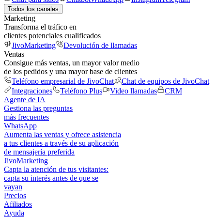
Todos los canales
Marketing
Transforma el tráfico en
clientes potenciales cualificados
JivoMarketing
Devolución de llamadas
Ventas
Consigue más ventas, un mayor valor medio
de los pedidos y una mayor base de clientes
Teléfono empresarial de JivoChat
Chat de equipos de JivoChat
Integraciones
Teléfono Plus
Video llamadas
CRM
Agente de IA
Gestiona las preguntas
más frecuentes
WhatsApp
Aumenta las ventas y ofrece asistencia
a tus clientes a través de su aplicación
de mensajería preferida
JivoMarketing
Capta la atención de tus visitantes:
capta su interés antes de que se
vayan
Precios
Afiliados
Ayuda