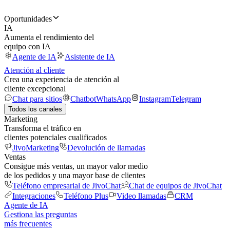
Oportunidades
IA
Aumenta el rendimiento del
equipo con IA
Agente de IA
Asistente de IA
Atención al cliente
Crea una experiencia de atención al
cliente excepcional
Chat para sitios
Chatbot
WhatsApp
Instagram
Telegram
Todos los canales
Marketing
Transforma el tráfico en
clientes potenciales cualificados
JivoMarketing
Devolución de llamadas
Ventas
Consigue más ventas, un mayor valor medio
de los pedidos y una mayor base de clientes
Teléfono empresarial de JivoChat
Chat de equipos de JivoChat
Integraciones
Teléfono Plus
Video llamadas
CRM
Agente de IA
Gestiona las preguntas
más frecuentes