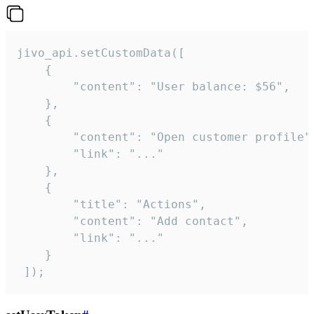
jivo_api.setCustomData([

    {

        "content": "User balance: $56",

    },

    {

        "content": "Open customer profile",
        "link": "..."

    },

    {

        "title": "Actions",

        "content": "Add contact",

        "link": "..."

    }

 ]);