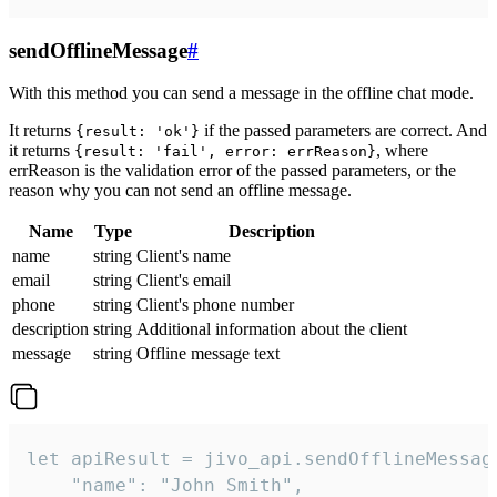
sendOfflineMessage
#
With this method you can send a message in the offline chat mode.
It returns
if the passed parameters are correct. And
{result: 'ok'}
it returns
, where
{result: 'fail', error: errReason}
errReason is the validation error of the passed parameters, or the
reason why you can not send an offline message.
Name
Type
Description
name
string
Client's name
email
string
Client's email
phone
string
Client's phone number
description
string
Additional information about the client
message
string
Offline message text
let apiResult = jivo_api.sendOfflineMessage
    "name": "John Smith",
