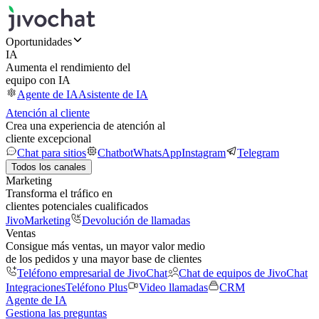
Oportunidades
IA
Aumenta el rendimiento del
equipo con IA
Agente de IA
Asistente de IA
Atención al cliente
Crea una experiencia de atención al
cliente excepcional
Chat para sitios
Chatbot
WhatsApp
Instagram
Telegram
Todos los canales
Marketing
Transforma el tráfico en
clientes potenciales cualificados
JivoMarketing
Devolución de llamadas
Ventas
Consigue más ventas, un mayor valor medio
de los pedidos y una mayor base de clientes
Teléfono empresarial de JivoChat
Chat de equipos de JivoChat
Integraciones
Teléfono Plus
Video llamadas
CRM
Agente de IA
Gestiona las preguntas