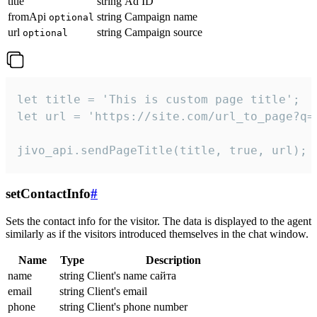
title
string
Ad ID
fromApi
string
Campaign name
optional
url
string
Campaign source
optional
let title = 'This is custom page title';

let url = 'https://site.com/url_to_page?q=p
jivo_api.sendPageTitle(title, true, url);
setContactInfo
#
Sets the contact info for the visitor. The data is displayed to the agent
similarly as if the visitors introduced themselves in the chat window.
Name
Type
Description
name
string
Client's name сайта
email
string
Client's email
phone
string
Client's phone number