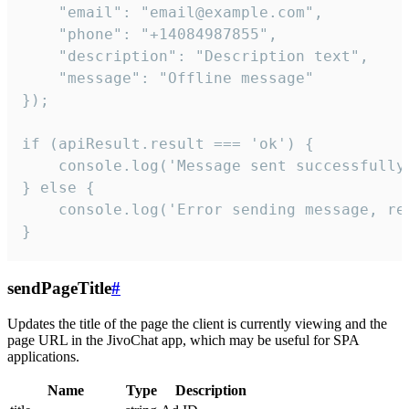
    "email": "email@example.com",

    "phone": "+14084987855",

    "description": "Description text",

    "message": "Offline message"

});

if (apiResult.result === 'ok') {

    console.log('Message sent successfully'
} else {

    console.log('Error sending message, rea
}
sendPageTitle
#
Updates the title of the page the client is currently viewing and the
page URL in the JivoChat app, which may be useful for SPA
applications.
Name
Type
Description