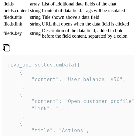
fields
array
List of additional data fields of the chat
fields.content
string
Content of data field. Tags will be insulated
fileds.title
string
Title shown above a data field
fileds.link
string
URL that opens when the data field is clicked
Description of the data field, added in bold
fileds.key
string
before the field content, separated by a colon
jivo_api.setCustomData([

    {

        "content": "User balance: $56",

    },

    {

        "content": "Open customer profile",
        "link": "..."

    },

    {

        "title": "Actions",
