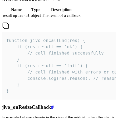
Name
Type
Description
result
object
The result of a callback
optional
function jivo_onCallEnd(res) {

    if (res.result == 'ok') {

        // call finished successfully

    }

    if (res.result == 'fail') {

        // call finished with errors or can
        console.log(res.reason); // reason 
    }

}
jivo_onResizeCallback
#
Is executed at any change in the size of the widget: when the chat is