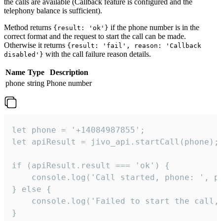
the calls are available (Callback feature is configured and the
telephony balance is sufficient).
Method returns
if the phone number is in the
{result: 'ok'}
correct format and the request to start the call can be made.
Otherwise it returns
{result: 'fail', reason: 'Callback
with the call failure reason details.
disabled'}
Name
Type
Description
phone
string
Phone number
let phone = '+14084987855';

let apiResult = jivo_api.startCall(phone);

if (apiResult.result === 'ok') {

    console.log('Call started, phone: ', ph
} else {

    console.log('Failed to start the call,
}