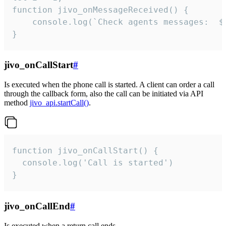
function jivo_onMessageReceived() {

	console.log(`Check agents messages:  ${i++}`)

}
jivo_onCallStart
#
Is executed when the phone call is started. A client can order a call
through the callback form, also the call can be initiated via API
method
jivo_api.startCall()
.
function jivo_onCallStart() {

  console.log('Call is started')

}
jivo_onCallEnd
#
Is executed when a return call ends.