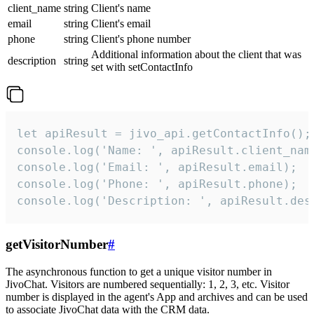
client_name
string
Client's name
email
string
Client's email
phone
string
Client's phone number
Additional information about the client that was
description
string
set with setContactInfo
let apiResult = jivo_api.getContactInfo();

console.log('Name: ', apiResult.client_name
console.log('Email: ', apiResult.email);

console.log('Phone: ', apiResult.phone);

console.log('Description: ', apiResult.des
getVisitorNumber
#
The asynchronous function to get a unique visitor number in
JivoChat. Visitors are numbered sequentially: 1, 2, 3, etc. Visitor
number is displayed in the agent's App and archives and can be used
to associate JivoChat data with the CRM data.