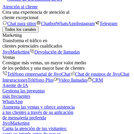
Atención al cliente
Crea una experiencia de atención al
cliente excepcional
Chat para sitios
Chatbot
WhatsApp
Instagram
Telegram
Todos los canales
Marketing
Transforma el tráfico en
clientes potenciales cualificados
JivoMarketing
Devolución de llamadas
Ventas
Consigue más ventas, un mayor valor medio
de los pedidos y una mayor base de clientes
Teléfono empresarial de JivoChat
Chat de equipos de JivoChat
Integraciones
Teléfono Plus
Video llamadas
CRM
Agente de IA
Gestiona las preguntas
más frecuentes
WhatsApp
Aumenta las ventas y ofrece asistencia
a tus clientes a través de su aplicación
de mensajería preferida
JivoMarketing
Capta la atención de tus visitantes:
capta su interés antes de que se