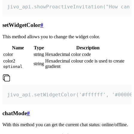
jivo_api.showProactiveInvitation("How can 
setWidgetColor
#
This method allows you to change the widget color.
Name
Type
Description
color
string
Hexadecimal color code
color2
Hexadecimal colour code is used to create
string
gradient
optional
jivo_api.setWidgetColor('#ffffff', '#00000
chatMode
#
With this method you can get the current chat status: online/offline.