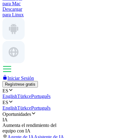
para Mac
Descargar
para Linux
Iniciar Sesión
Regístrese gratis
ES
English
Türkçe
Português
ES
English
Türkçe
Português
Oportunidades
IA
Aumenta el rendimiento del
equipo con IA
Agente de IA
Asistente de IA