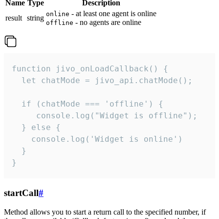
Name
Type
Description
- at least one agent is online
online
result
string
- no agents are online
offline
function jivo_onLoadCallback() {

  let chatMode = jivo_api.chatMode();

  if (chatMode === 'offline') {

     console.log("Widget is offline");

  } else {

    console.log('Widget is online')

  }

}
startCall
#
Method allows you to start a return call to the specified number, if