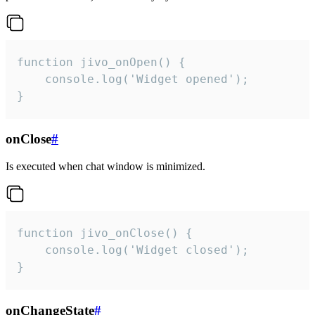
function jivo_onOpen() {

    console.log('Widget opened');

}
onClose
#
Is executed when chat window is minimized.
function jivo_onClose() {

    console.log('Widget closed');

}
onChangeState
#