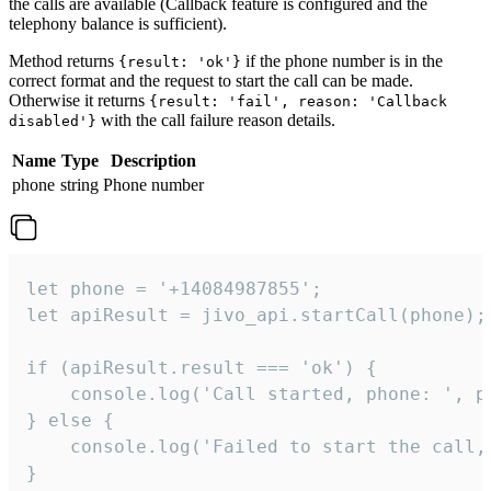
the calls are available (Callback feature is configured and the
telephony balance is sufficient).
Method returns
if the phone number is in the
{result: 'ok'}
correct format and the request to start the call can be made.
Otherwise it returns
{result: 'fail', reason: 'Callback
with the call failure reason details.
disabled'}
Name
Type
Description
phone
string
Phone number
let phone = '+14084987855';

let apiResult = jivo_api.startCall(phone);

if (apiResult.result === 'ok') {

    console.log('Call started, phone: ', ph
} else {

    console.log('Failed to start the call,
}