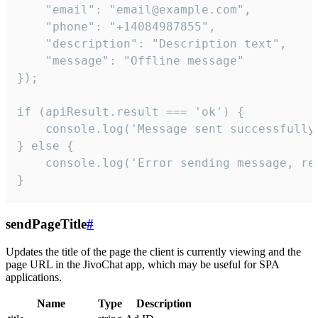
    "email": "email@example.com",

    "phone": "+14084987855",

    "description": "Description text",

    "message": "Offline message"

});

if (apiResult.result === 'ok') {

    console.log('Message sent successfully'
} else {

    console.log('Error sending message, rea
}
sendPageTitle
#
Updates the title of the page the client is currently viewing and the
page URL in the JivoChat app, which may be useful for SPA
applications.
Name
Type
Description