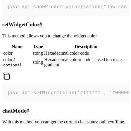
jivo_api.showProactiveInvitation("How can 
setWidgetColor
#
This method allows you to change the widget color.
Name
Type
Description
color
string
Hexadecimal color code
color2
Hexadecimal colour code is used to create
string
gradient
optional
jivo_api.setWidgetColor('#ffffff', '#00000
chatMode
#
With this method you can get the current chat status: online/offline.