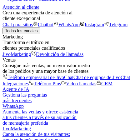
Atención al cliente
Crea una experiencia de atención al
cliente excepcional
Chat para sitios
Chatbot
WhatsApp
Instagram
Telegram
Todos los canales
Marketing
Transforma el tráfico en
clientes potenciales cualificados
JivoMarketing
Devolución de llamadas
Ventas
Consigue más ventas, un mayor valor medio
de los pedidos y una mayor base de clientes
Teléfono empresarial de JivoChat
Chat de equipos de JivoChat
Integraciones
Teléfono Plus
Video llamadas
CRM
Agente de IA
Gestiona las preguntas
más frecuentes
WhatsApp
Aumenta las ventas y ofrece asistencia
a tus clientes a través de su aplicación
de mensajería preferida
JivoMarketing
Capta la atención de tus visitantes:
capta su interés antes de que se