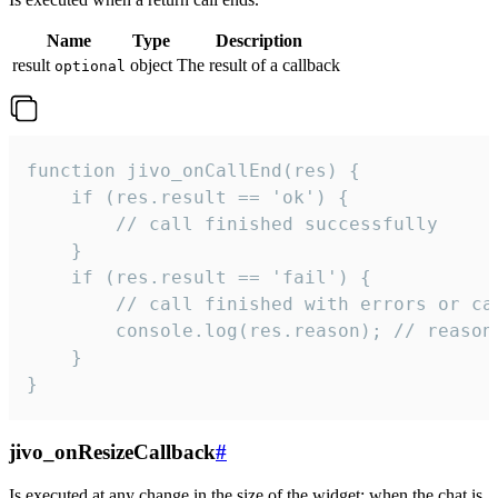
Name
Type
Description
result
object
The result of a callback
optional
function jivo_onCallEnd(res) {

    if (res.result == 'ok') {

        // call finished successfully

    }

    if (res.result == 'fail') {

        // call finished with errors or can
        console.log(res.reason); // reason 
    }

}
jivo_onResizeCallback
#
Is executed at any change in the size of the widget: when the chat is