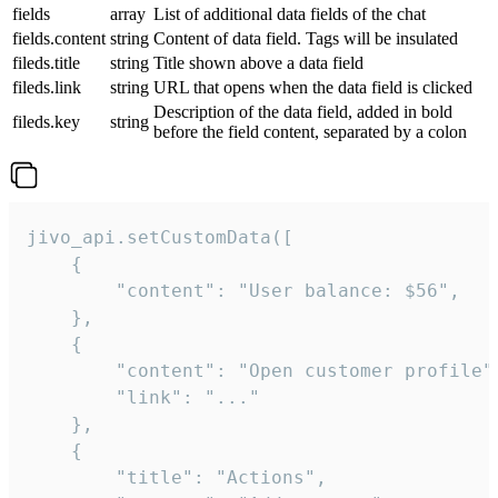
fields
array
List of additional data fields of the chat
fields.content
string
Content of data field. Tags will be insulated
fileds.title
string
Title shown above a data field
fileds.link
string
URL that opens when the data field is clicked
Description of the data field, added in bold
fileds.key
string
before the field content, separated by a colon
jivo_api.setCustomData([

    {

        "content": "User balance: $56",

    },

    {

        "content": "Open customer profile",
        "link": "..."

    },

    {

        "title": "Actions",
