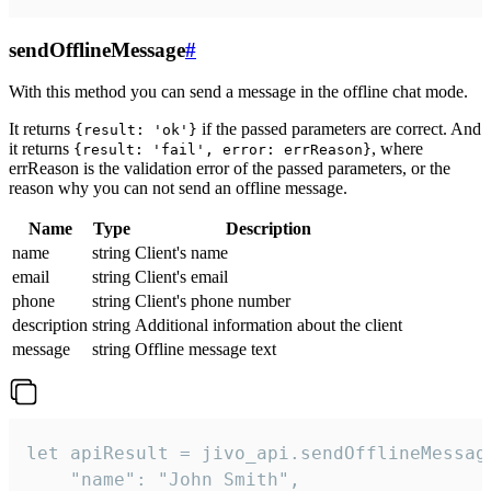
sendOfflineMessage
#
With this method you can send a message in the offline chat mode.
It returns
if the passed parameters are correct. And
{result: 'ok'}
it returns
, where
{result: 'fail', error: errReason}
errReason is the validation error of the passed parameters, or the
reason why you can not send an offline message.
Name
Type
Description
name
string
Client's name
email
string
Client's email
phone
string
Client's phone number
description
string
Additional information about the client
message
string
Offline message text
let apiResult = jivo_api.sendOfflineMessage
    "name": "John Smith",
