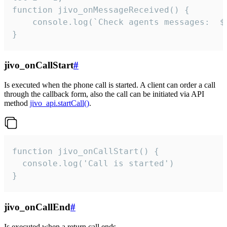
function jivo_onMessageReceived() {

	console.log(`Check agents messages:  ${i++}`)

}
jivo_onCallStart
#
Is executed when the phone call is started. A client can order a call
through the callback form, also the call can be initiated via API
method
jivo_api.startCall()
.
function jivo_onCallStart() {

  console.log('Call is started')

}
jivo_onCallEnd
#
Is executed when a return call ends.