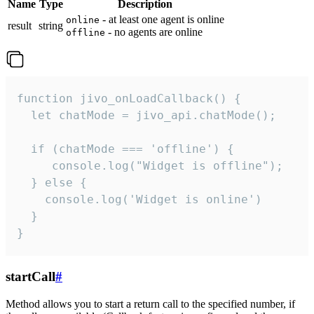
Name
Type
Description
- at least one agent is online
online
result
string
- no agents are online
offline
function jivo_onLoadCallback() {

  let chatMode = jivo_api.chatMode();

  if (chatMode === 'offline') {

     console.log("Widget is offline");

  } else {

    console.log('Widget is online')

  }

}
startCall
#
Method allows you to start a return call to the specified number, if