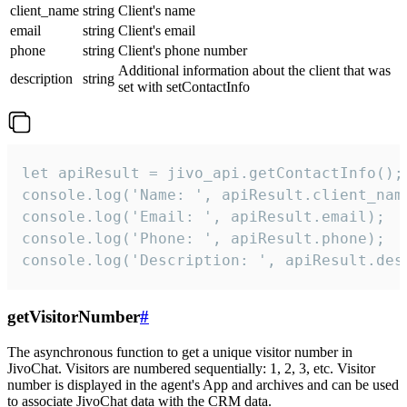
client_name
string
Client's name
email
string
Client's email
phone
string
Client's phone number
Additional information about the client that was
description
string
set with setContactInfo
let apiResult = jivo_api.getContactInfo();

console.log('Name: ', apiResult.client_name
console.log('Email: ', apiResult.email);

console.log('Phone: ', apiResult.phone);

console.log('Description: ', apiResult.des
getVisitorNumber
#
The asynchronous function to get a unique visitor number in
JivoChat. Visitors are numbered sequentially: 1, 2, 3, etc. Visitor
number is displayed in the agent's App and archives and can be used
to associate JivoChat data with the CRM data.