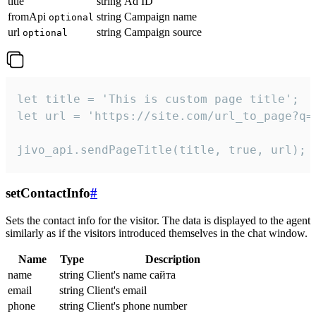
title
string
Ad ID
fromApi
string
Campaign name
optional
url
string
Campaign source
optional
let title = 'This is custom page title';

let url = 'https://site.com/url_to_page?q=p
jivo_api.sendPageTitle(title, true, url);
setContactInfo
#
Sets the contact info for the visitor. The data is displayed to the agent
similarly as if the visitors introduced themselves in the chat window.
Name
Type
Description
name
string
Client's name сайта
email
string
Client's email
phone
string
Client's phone number