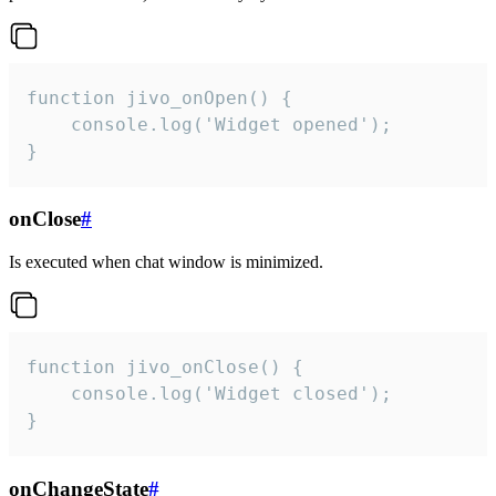
function jivo_onOpen() {

    console.log('Widget opened');

}
onClose
#
Is executed when chat window is minimized.
function jivo_onClose() {

    console.log('Widget closed');

}
onChangeState
#