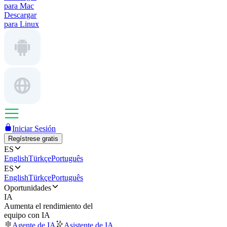
para Mac
Descargar
para Linux
Iniciar Sesión
Regístrese gratis
ES
English
Türkçe
Português
ES
English
Türkçe
Português
Oportunidades
IA
Aumenta el rendimiento del
equipo con IA
Agente de IA
Asistente de IA