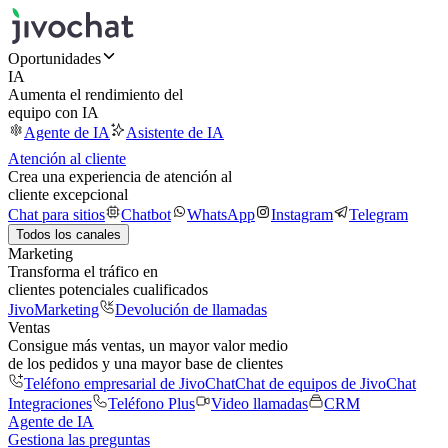
Oportunidades
IA
Aumenta el rendimiento del
equipo con IA
Agente de IA
Asistente de IA
Atención al cliente
Crea una experiencia de atención al
cliente excepcional
Chat para sitios
Chatbot
WhatsApp
Instagram
Telegram
Todos los canales
Marketing
Transforma el tráfico en
clientes potenciales cualificados
JivoMarketing
Devolución de llamadas
Ventas
Consigue más ventas, un mayor valor medio
de los pedidos y una mayor base de clientes
Teléfono empresarial de JivoChat
Chat de equipos de JivoChat
Integraciones
Teléfono Plus
Video llamadas
CRM
Agente de IA
Gestiona las preguntas