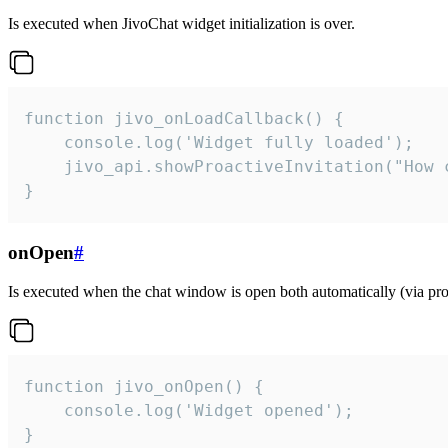
Is executed when JivoChat widget initialization is over.
function jivo_onLoadCallback() {

    console.log('Widget fully loaded');

    jivo_api.showProactiveInvitation("How c
}
onOpen
#
Is executed when the chat window is open both automatically (via proa
function jivo_onOpen() {

    console.log('Widget opened');

}