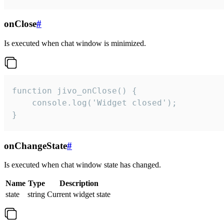
onClose
#
Is executed when chat window is minimized.
function jivo_onClose() {

    console.log('Widget closed');

}
onChangeState
#
Is executed when chat window state has changed.
Name
Type
Description
state
string
Current widget state