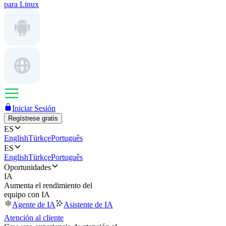
para Linux
Iniciar Sesión
Regístrese gratis
ES
English
Türkçe
Português
ES
English
Türkçe
Português
Oportunidades
IA
Aumenta el rendimiento del
equipo con IA
Agente de IA
Asistente de IA
Atención al cliente