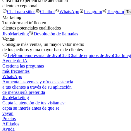
Crea una experiencia de atención al
cliente excepcional
Chat para sitios
Chatbot
WhatsApp
Instagram
Telegram
To
Marketing
Transforma el tráfico en
clientes potenciales cualificados
JivoMarketing
Devolución de llamadas
Ventas
Consigue más ventas, un mayor valor medio
de los pedidos y una mayor base de clientes
Teléfono empresarial de JivoChat
Chat de equipos de JivoChat
Inte
Agente de IA
Gestiona las preguntas
más frecuentes
WhatsApp
Aumenta las ventas y ofrece asistencia
a tus clientes a través de su aplicación
de mensajería preferida
JivoMarketing
Capta la atención de tus visitantes:
capta su interés antes de que se
vayan
Precios
Afiliados
Ayuda