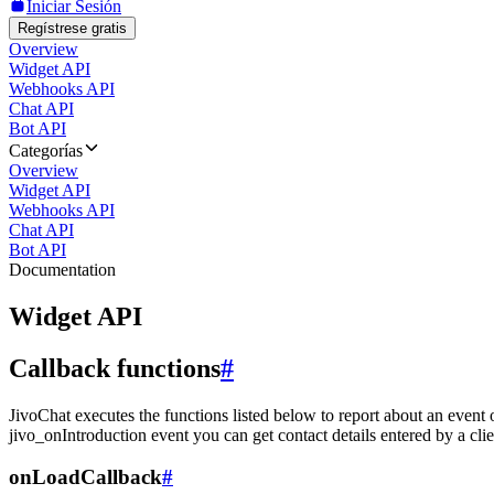
Iniciar Sesión
Regístrese gratis
Overview
Widget API
Webhooks API
Chat API
Bot API
Categorías
Overview
Widget API
Webhooks API
Chat API
Bot API
Documentation
Widget API
Callback functions
#
JivoChat executes the functions listed below to report about an event 
jivo_onIntroduction event you can get contact details entered by a clie
onLoadCallback
#