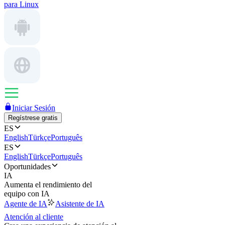
para Linux
Iniciar Sesión
Regístrese gratis
ES
English
Türkçe
Português
ES
English
Türkçe
Português
Oportunidades
IA
Aumenta el rendimiento del
equipo con IA
Agente de IA
Asistente de IA
Atención al cliente