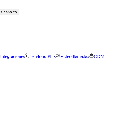
os canales
Integraciones
Teléfono Plus
Video llamadas
CRM