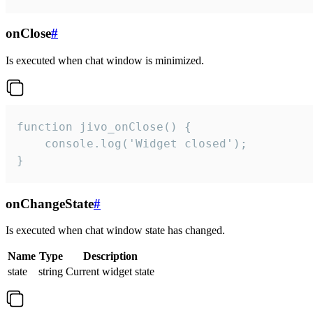
onClose
#
Is executed when chat window is minimized.
function jivo_onClose() {

    console.log('Widget closed');

}
onChangeState
#
Is executed when chat window state has changed.
Name
Type
Description
state
string
Current widget state