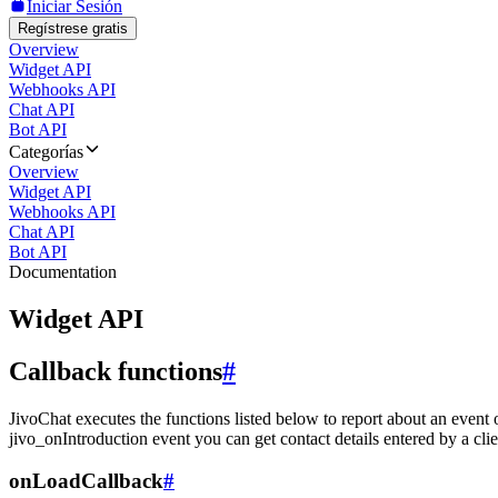
Iniciar Sesión
Regístrese gratis
Overview
Widget API
Webhooks API
Chat API
Bot API
Categorías
Overview
Widget API
Webhooks API
Chat API
Bot API
Documentation
Widget API
Callback functions
#
JivoChat executes the functions listed below to report about an event 
jivo_onIntroduction event you can get contact details entered by a clie
onLoadCallback
#