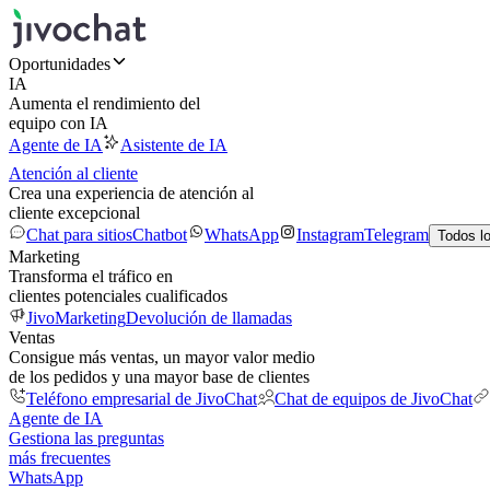
Oportunidades
IA
Aumenta el rendimiento del
equipo con IA
Agente de IA
Asistente de IA
Atención al cliente
Crea una experiencia de atención al
cliente excepcional
Chat para sitios
Chatbot
WhatsApp
Instagram
Telegram
Todos l
Marketing
Transforma el tráfico en
clientes potenciales cualificados
JivoMarketing
Devolución de llamadas
Ventas
Consigue más ventas, un mayor valor medio
de los pedidos y una mayor base de clientes
Teléfono empresarial de JivoChat
Chat de equipos de JivoChat
Agente de IA
Gestiona las preguntas
más frecuentes
WhatsApp