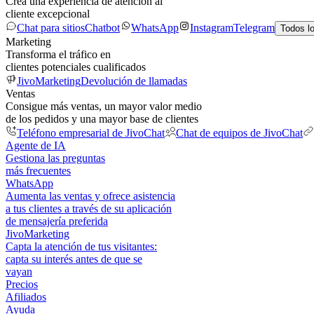
Crea una experiencia de atención al
cliente excepcional
Chat para sitios
Chatbot
WhatsApp
Instagram
Telegram
Todos l
Marketing
Transforma el tráfico en
clientes potenciales cualificados
JivoMarketing
Devolución de llamadas
Ventas
Consigue más ventas, un mayor valor medio
de los pedidos y una mayor base de clientes
Teléfono empresarial de JivoChat
Chat de equipos de JivoChat
Agente de IA
Gestiona las preguntas
más frecuentes
WhatsApp
Aumenta las ventas y ofrece asistencia
a tus clientes a través de su aplicación
de mensajería preferida
JivoMarketing
Capta la atención de tus visitantes:
capta su interés antes de que se
vayan
Precios
Afiliados
Ayuda