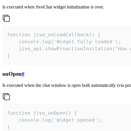
Is executed when JivoChat widget initialization is over.
function jivo_onLoadCallback() {

    console.log('Widget fully loaded');

    jivo_api.showProactiveInvitation("How c
}
onOpen
#
Is executed when the chat window is open both automatically (via proa
function jivo_onOpen() {

    console.log('Widget opened');

}