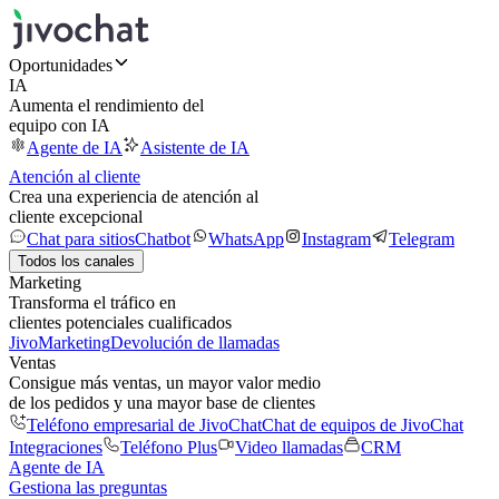
Oportunidades
IA
Aumenta el rendimiento del
equipo con IA
Agente de IA
Asistente de IA
Atención al cliente
Crea una experiencia de atención al
cliente excepcional
Chat para sitios
Chatbot
WhatsApp
Instagram
Telegram
Todos los canales
Marketing
Transforma el tráfico en
clientes potenciales cualificados
JivoMarketing
Devolución de llamadas
Ventas
Consigue más ventas, un mayor valor medio
de los pedidos y una mayor base de clientes
Teléfono empresarial de JivoChat
Chat de equipos de JivoChat
Integraciones
Teléfono Plus
Video llamadas
CRM
Agente de IA
Gestiona las preguntas