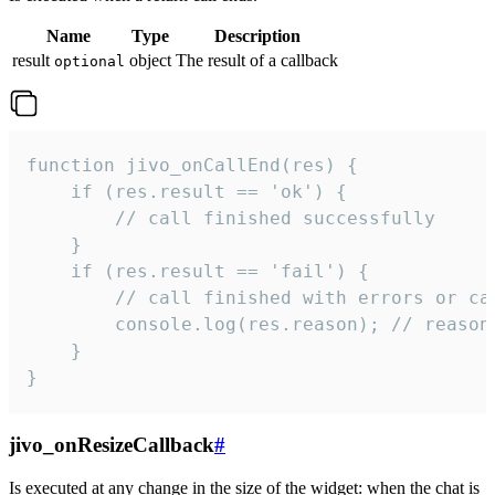
Name
Type
Description
result
object
The result of a callback
optional
function jivo_onCallEnd(res) {

    if (res.result == 'ok') {

        // call finished successfully

    }

    if (res.result == 'fail') {

        // call finished with errors or can
        console.log(res.reason); // reason 
    }

}
jivo_onResizeCallback
#
Is executed at any change in the size of the widget: when the chat is