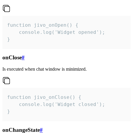
function jivo_onOpen() {

    console.log('Widget opened');

}
onClose
#
Is executed when chat window is minimized.
function jivo_onClose() {

    console.log('Widget closed');

}
onChangeState
#