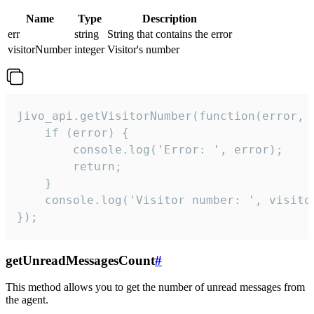
Name
Type
Description
err
string
String that contains the error
visitorNumber
integer
Visitor's number
jivo_api.getVisitorNumber(function(error, v
    if (error) {

        console.log('Error: ', error);

        return;

    }  

    console.log('Visitor number: ', visitor
});
getUnreadMessagesCount
#
This method allows you to get the number of unread messages from
the agent.