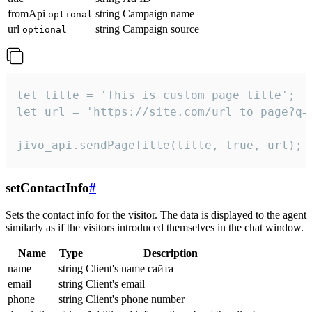
fromApi
string
Campaign name
optional
url
string
Campaign source
optional
let title = 'This is custom page title';

let url = 'https://site.com/url_to_page?q=p
jivo_api.sendPageTitle(title, true, url);
setContactInfo
#
Sets the contact info for the visitor. The data is displayed to the agent
similarly as if the visitors introduced themselves in the chat window.
Name
Type
Description
name
string
Client's name сайта
email
string
Client's email
phone
string
Client's phone number