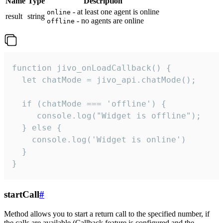
Name
Type
Description
- at least one agent is online
online
result
string
- no agents are online
offline
function jivo_onLoadCallback() {

  let chatMode = jivo_api.chatMode();

  if (chatMode === 'offline') {

     console.log("Widget is offline");

  } else {

    console.log('Widget is online')

  }

}
startCall
#
Method allows you to start a return call to the specified number, if
the calls are available (Callback feature is configured and the