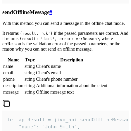
sendOfflineMessage
#
With this method you can send a message in the offline chat mode.
It returns
if the passed parameters are correct. And
{result: 'ok'}
it returns
, where
{result: 'fail', error: errReason}
errReason is the validation error of the passed parameters, or the
reason why you can not send an offline message.
Name
Type
Description
name
string
Client's name
email
string
Client's email
phone
string
Client's phone number
description
string
Additional information about the client
message
string
Offline message text
let apiResult = jivo_api.sendOfflineMessage
    "name": "John Smith",
