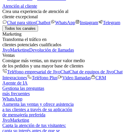
Atención al cliente
Crea una experiencia de atención al
cliente excepcional
Chat para sitios
Chatbot
WhatsApp
Instagram
Telegram
Todos los canales
Marketing
Transforma el tráfico en
clientes potenciales cualificados
JivoMarketing
Devolución de llamadas
Ventas
Consigue más ventas, un mayor valor medio
de los pedidos y una mayor base de clientes
Teléfono empresarial de JivoChat
Chat de equipos de JivoChat
Integraciones
Teléfono Plus
Video llamadas
CRM
Agente de IA
Gestiona las preguntas
más frecuentes
WhatsApp
Aumenta las ventas y ofrece asistencia
a tus clientes a través de su aplicación
de mensajería preferida
JivoMarketing
Capta la atención de tus visitantes:
capta su interés antes de que se