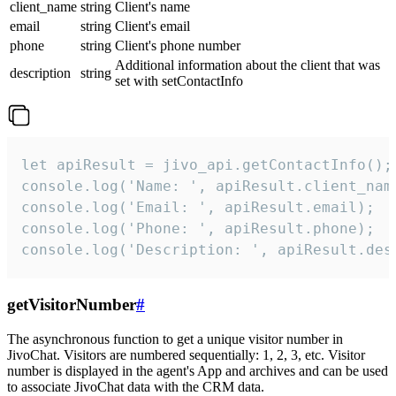
client_name
string
Client's name
email
string
Client's email
phone
string
Client's phone number
Additional information about the client that was
description
string
set with setContactInfo
let apiResult = jivo_api.getContactInfo();

console.log('Name: ', apiResult.client_name
console.log('Email: ', apiResult.email);

console.log('Phone: ', apiResult.phone);

console.log('Description: ', apiResult.des
getVisitorNumber
#
The asynchronous function to get a unique visitor number in
JivoChat. Visitors are numbered sequentially: 1, 2, 3, etc. Visitor
number is displayed in the agent's App and archives and can be used
to associate JivoChat data with the CRM data.