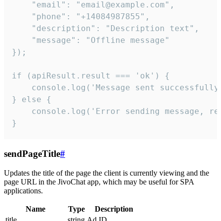
    "email": "email@example.com",

    "phone": "+14084987855",

    "description": "Description text",

    "message": "Offline message"

});

if (apiResult.result === 'ok') {

    console.log('Message sent successfully'
} else {

    console.log('Error sending message, rea
}
sendPageTitle
#
Updates the title of the page the client is currently viewing and the
page URL in the JivoChat app, which may be useful for SPA
applications.
Name
Type
Description
title
string
Ad ID