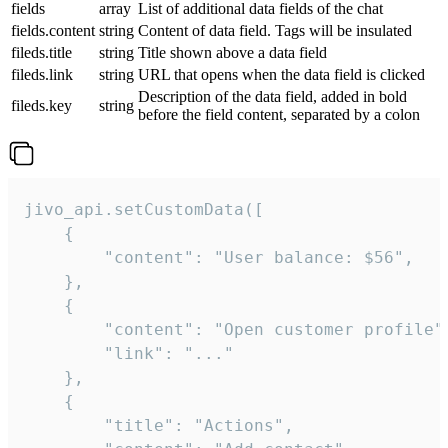
fields
array
List of additional data fields of the chat
fields.content
string
Content of data field. Tags will be insulated
fileds.title
string
Title shown above a data field
fileds.link
string
URL that opens when the data field is clicked
Description of the data field, added in bold
fileds.key
string
before the field content, separated by a colon
jivo_api.setCustomData([

    {

        "content": "User balance: $56",

    },

    {

        "content": "Open customer profile",
        "link": "..."

    },

    {

        "title": "Actions",
