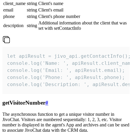
client_name
string
Client's name
email
string
Client's email
phone
string
Client's phone number
Additional information about the client that was
description
string
set with setContactInfo
let apiResult = jivo_api.getContactInfo();

console.log('Name: ', apiResult.client_name
console.log('Email: ', apiResult.email);

console.log('Phone: ', apiResult.phone);

console.log('Description: ', apiResult.des
getVisitorNumber
#
The asynchronous function to get a unique visitor number in
JivoChat. Visitors are numbered sequentially: 1, 2, 3, etc. Visitor
number is displayed in the agent's App and archives and can be used
to associate JivoChat data with the CRM data.