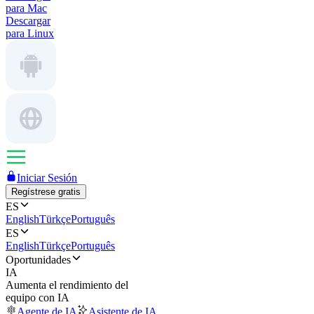
para Mac
Descargar
para Linux
Iniciar Sesión
Regístrese gratis
ES
English
Türkçe
Português
ES
English
Türkçe
Português
Oportunidades
IA
Aumenta el rendimiento del
equipo con IA
Agente de IA
Asistente de IA