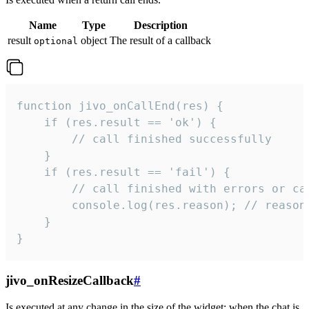
Name
Type
Description
result
object
The result of a callback
optional
function jivo_onCallEnd(res) {

    if (res.result == 'ok') {

        // call finished successfully

    }

    if (res.result == 'fail') {

        // call finished with errors or can
        console.log(res.reason); // reason 
    }

}
jivo_onResizeCallback
#
Is executed at any change in the size of the widget: when the chat is