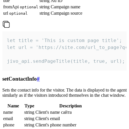
title
string
Ad ID
fromApi
string
Campaign name
optional
url
string
Campaign source
optional
let title = 'This is custom page title';

let url = 'https://site.com/url_to_page?q=p
jivo_api.sendPageTitle(title, true, url);
setContactInfo
#
Sets the contact info for the visitor. The data is displayed to the agent
similarly as if the visitors introduced themselves in the chat window.
Name
Type
Description
name
string
Client's name сайта
email
string
Client's email
phone
string
Client's phone number