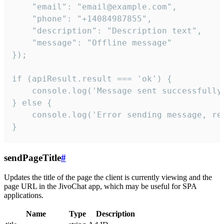
    "email": "email@example.com",

    "phone": "+14084987855",

    "description": "Description text",

    "message": "Offline message"

});

if (apiResult.result === 'ok') {

    console.log('Message sent successfully'
} else {

    console.log('Error sending message, rea
}
sendPageTitle
#
Updates the title of the page the client is currently viewing and the
page URL in the JivoChat app, which may be useful for SPA
applications.
Name
Type
Description