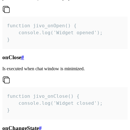
function jivo_onOpen() {

    console.log('Widget opened');

}
onClose
#
Is executed when chat window is minimized.
function jivo_onClose() {

    console.log('Widget closed');

}
onChangeState
#