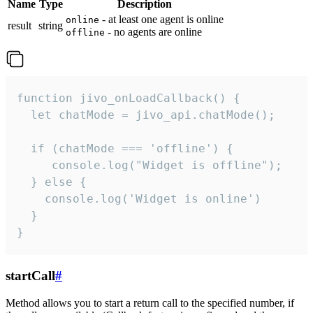
Name
Type
Description
- at least one agent is online
online
result
string
- no agents are online
offline
function jivo_onLoadCallback() {

  let chatMode = jivo_api.chatMode();

  if (chatMode === 'offline') {

     console.log("Widget is offline");

  } else {

    console.log('Widget is online')

  }

}
startCall
#
Method allows you to start a return call to the specified number, if