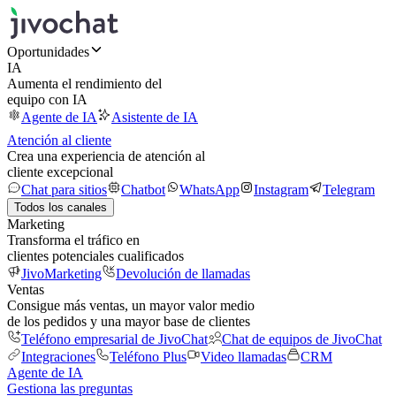
Oportunidades
IA
Aumenta el rendimiento del
equipo con IA
Agente de IA
Asistente de IA
Atención al cliente
Crea una experiencia de atención al
cliente excepcional
Chat para sitios
Chatbot
WhatsApp
Instagram
Telegram
Todos los canales
Marketing
Transforma el tráfico en
clientes potenciales cualificados
JivoMarketing
Devolución de llamadas
Ventas
Consigue más ventas, un mayor valor medio
de los pedidos y una mayor base de clientes
Teléfono empresarial de JivoChat
Chat de equipos de JivoChat
Integraciones
Teléfono Plus
Video llamadas
CRM
Agente de IA
Gestiona las preguntas