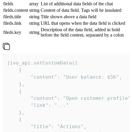
fields
array
List of additional data fields of the chat
fields.content
string
Content of data field. Tags will be insulated
fileds.title
string
Title shown above a data field
fileds.link
string
URL that opens when the data field is clicked
Description of the data field, added in bold
fileds.key
string
before the field content, separated by a colon
jivo_api.setCustomData([

    {

        "content": "User balance: $56",

    },

    {

        "content": "Open customer profile",
        "link": "..."

    },

    {

        "title": "Actions",
