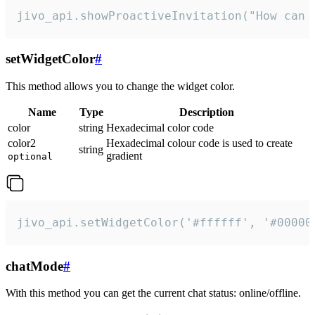
jivo_api.showProactiveInvitation("How can 
setWidgetColor
#
This method allows you to change the widget color.
Name
Type
Description
color
string
Hexadecimal color code
color2
Hexadecimal colour code is used to create
string
gradient
optional
jivo_api.setWidgetColor('#ffffff', '#00000
chatMode
#
With this method you can get the current chat status: online/offline.