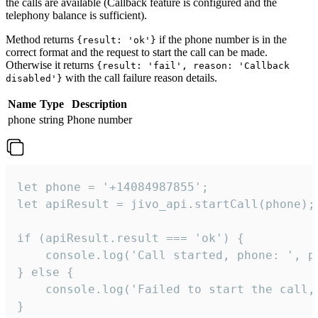
the calls are available (Callback feature is configured and the
telephony balance is sufficient).
Method returns
if the phone number is in the
{result: 'ok'}
correct format and the request to start the call can be made.
Otherwise it returns
{result: 'fail', reason: 'Callback
with the call failure reason details.
disabled'}
Name
Type
Description
phone
string
Phone number
let phone = '+14084987855';

let apiResult = jivo_api.startCall(phone);

if (apiResult.result === 'ok') {

    console.log('Call started, phone: ', ph
} else {

    console.log('Failed to start the call,
}