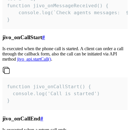
function jivo_onMessageReceived() {

	console.log(`Check agents messages:  ${i++}`)

}
jivo_onCallStart
#
Is executed when the phone call is started. A client can order a call
through the callback form, also the call can be initiated via API
method
jivo_api.startCall()
.
function jivo_onCallStart() {

  console.log('Call is started')

}
jivo_onCallEnd
#
Is executed when a return call ends.