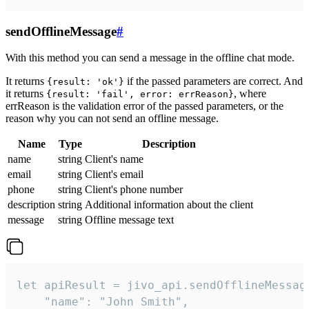
sendOfflineMessage
#
With this method you can send a message in the offline chat mode.
It returns
if the passed parameters are correct. And
{result: 'ok'}
it returns
, where
{result: 'fail', error: errReason}
errReason is the validation error of the passed parameters, or the
reason why you can not send an offline message.
Name
Type
Description
name
string
Client's name
email
string
Client's email
phone
string
Client's phone number
description
string
Additional information about the client
message
string
Offline message text
let apiResult = jivo_api.sendOfflineMessage
    "name": "John Smith",
