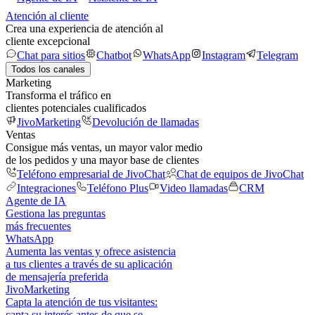
Atención al cliente
Crea una experiencia de atención al
cliente excepcional
Chat para sitios
Chatbot
WhatsApp
Instagram
Telegram
Todos los canales
Marketing
Transforma el tráfico en
clientes potenciales cualificados
JivoMarketing
Devolución de llamadas
Ventas
Consigue más ventas, un mayor valor medio
de los pedidos y una mayor base de clientes
Teléfono empresarial de JivoChat
Chat de equipos de JivoChat
Integraciones
Teléfono Plus
Video llamadas
CRM
Agente de IA
Gestiona las preguntas
más frecuentes
WhatsApp
Aumenta las ventas y ofrece asistencia
a tus clientes a través de su aplicación
de mensajería preferida
JivoMarketing
Capta la atención de tus visitantes:
capta su interés antes de que se