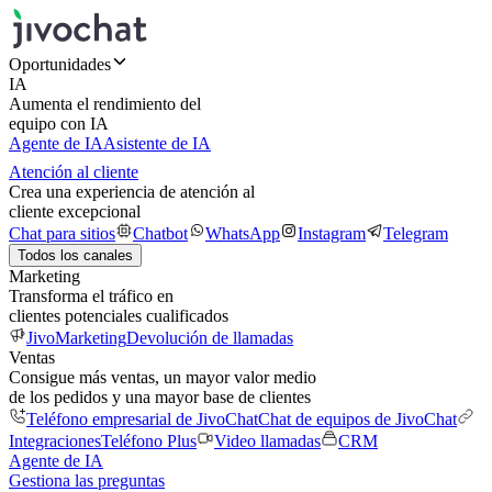
Oportunidades
IA
Aumenta el rendimiento del
equipo con IA
Agente de IA
Asistente de IA
Atención al cliente
Crea una experiencia de atención al
cliente excepcional
Chat para sitios
Chatbot
WhatsApp
Instagram
Telegram
Todos los canales
Marketing
Transforma el tráfico en
clientes potenciales cualificados
JivoMarketing
Devolución de llamadas
Ventas
Consigue más ventas, un mayor valor medio
de los pedidos y una mayor base de clientes
Teléfono empresarial de JivoChat
Chat de equipos de JivoChat
Integraciones
Teléfono Plus
Video llamadas
CRM
Agente de IA
Gestiona las preguntas