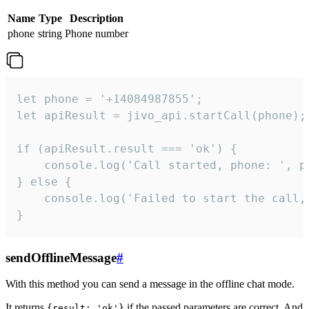
Name
Type
Description
phone
string
Phone number
let phone = '+14084987855';

let apiResult = jivo_api.startCall(phone);

if (apiResult.result === 'ok') {

    console.log('Call started, phone: ', ph
} else {

    console.log('Failed to start the call,
}
sendOfflineMessage
#
With this method you can send a message in the offline chat mode.
It returns
if the passed parameters are correct. And
{result: 'ok'}