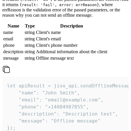
it returns
, where
{result: 'fail', error: errReason}
errReason is the validation error of the passed parameters, or the
reason why you can not send an offline message.
Name
Type
Description
name
string
Client's name
email
string
Client's email
phone
string
Client's phone number
description
string
Additional information about the client
message
string
Offline message text
let apiResult = jivo_api.sendOfflineMessage
    "name": "John Smith",

    "email": "email@example.com",

    "phone": "+14084987855",

    "description": "Description text",

    "message": "Offline message"

});
