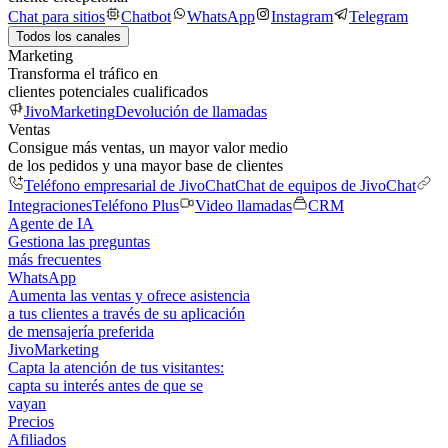
Chat para sitios
Chatbot
WhatsApp
Instagram
Telegram
Todos los canales
Marketing
Transforma el tráfico en
clientes potenciales cualificados
JivoMarketing
Devolución de llamadas
Ventas
Consigue más ventas, un mayor valor medio
de los pedidos y una mayor base de clientes
Teléfono empresarial de JivoChat
Chat de equipos de JivoChat
Integraciones
Teléfono Plus
Video llamadas
CRM
Agente de IA
Gestiona las preguntas
más frecuentes
WhatsApp
Aumenta las ventas y ofrece asistencia
a tus clientes a través de su aplicación
de mensajería preferida
JivoMarketing
Capta la atención de tus visitantes:
capta su interés antes de que se
vayan
Precios
Afiliados