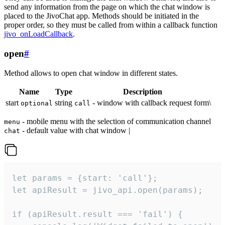
send any information from the page on which the chat window is
placed to the JivoChat app. Methods should be initiated in the
proper order, so they must be called from within a callback function
jivo_onLoadCallback
.
open
#
Method allows to open chat window in different states.
Name
Type
Description
start
string
- window with callback request form\
optional
call
- mobile menu with the selection of communication channel
menu
- default value with chat window |
chat
let params = {start: 'call'};

let apiResult = jivo_api.open(params);

if (apiResult.result === 'fail') {
