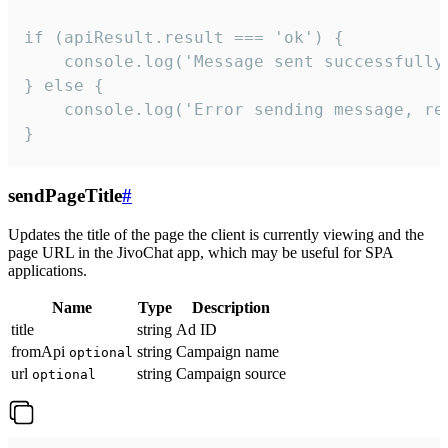
if (apiResult.result === 'ok') {

    console.log('Message sent successfully'
} else {

    console.log('Error sending message, rea
}
sendPageTitle
#
Updates the title of the page the client is currently viewing and the
page URL in the JivoChat app, which may be useful for SPA
applications.
Name
Type
Description
title
string
Ad ID
fromApi
string
Campaign name
optional
url
string
Campaign source
optional