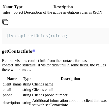
Name
Type
Description
rules
object
Description of the active invitations rules in JSON
jivo_api.setRules(rules);
getContactInfo
#
Returns visitor's contact info from the contacts form as a
contact_info structure. If visitor didn't fill in some fields, the values
there will be
.
null
Name
Type
Description
client_name
string
Client's name
email
string
Client's email
phone
string
Client's phone number
Additional information about the client that was
description
string
set with setContactInfo