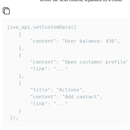
jivo_api.setCustomData([

    {

        "content": "User balance: $56",

    },

    {

        "content": "Open customer profile",
        "link": "..."

    },

    {

        "title": "Actions",

        "content": "Add contact",

        "link": "..."

    }

 ]);