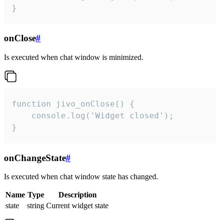
}
onClose
#
Is executed when chat window is minimized.
function jivo_onClose() {

    console.log('Widget closed');

}
onChangeState
#
Is executed when chat window state has changed.
Name
Type
Description
state
string
Current widget state