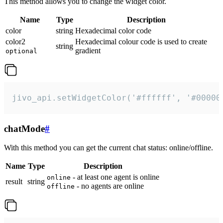
This method allows you to change the widget color.
Name
Type
Description
color
string
Hexadecimal color code
color2
Hexadecimal colour code is used to create
string
gradient
optional
jivo_api.setWidgetColor('#ffffff', '#00000
chatMode
#
With this method you can get the current chat status: online/offline.
Name
Type
Description
- at least one agent is online
online
result
string
- no agents are online
offline