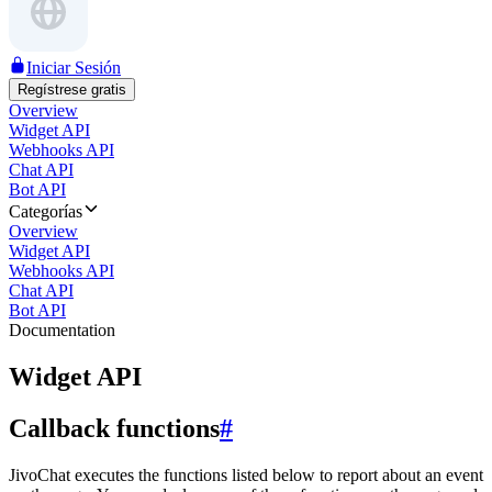
Iniciar Sesión
Regístrese gratis
Overview
Widget API
Webhooks API
Chat API
Bot API
Categorías
Overview
Widget API
Webhooks API
Chat API
Bot API
Documentation
Widget API
Callback functions
#
JivoChat executes the functions listed below to report about an event