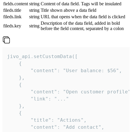
fields.content
string
Content of data field. Tags will be insulated
fileds.title
string
Title shown above a data field
fileds.link
string
URL that opens when the data field is clicked
Description of the data field, added in bold
fileds.key
string
before the field content, separated by a colon
jivo_api.setCustomData([

    {

        "content": "User balance: $56",

    },

    {

        "content": "Open customer profile",
        "link": "..."

    },

    {

        "title": "Actions",

        "content": "Add contact",
