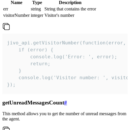
Name
Type
Description
err
string
String that contains the error
visitorNumber
integer
Visitor's number
jivo_api.getVisitorNumber(function(error, v
    if (error) {

        console.log('Error: ', error);

        return;

    }  

    console.log('Visitor number: ', visitor
});
getUnreadMessagesCount
#
This method allows you to get the number of unread messages from
the agent.