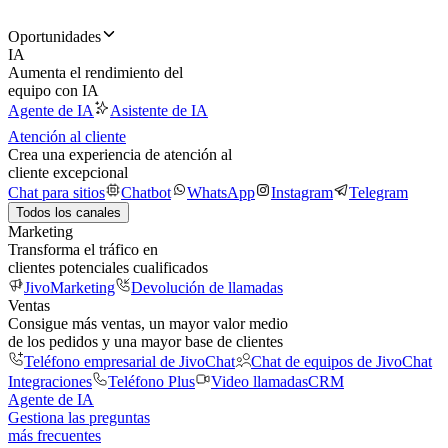
Oportunidades
IA
Aumenta el rendimiento del
equipo con IA
Agente de IA
Asistente de IA
Atención al cliente
Crea una experiencia de atención al
cliente excepcional
Chat para sitios
Chatbot
WhatsApp
Instagram
Telegram
Todos los canales
Marketing
Transforma el tráfico en
clientes potenciales cualificados
JivoMarketing
Devolución de llamadas
Ventas
Consigue más ventas, un mayor valor medio
de los pedidos y una mayor base de clientes
Teléfono empresarial de JivoChat
Chat de equipos de JivoChat
Integraciones
Teléfono Plus
Video llamadas
CRM
Agente de IA
Gestiona las preguntas
más frecuentes