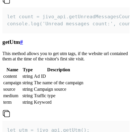
let count = jivo_api.getUnreadMessagesCount
console.log('Unread messages count:', coun
getUtm
#
This method allows you to get utm tags, if the website url contained
them at the time of the visitor's first site visit.
Name
Type
Description
content
string
Ad ID
campaign
string
The name of the campaign
source
string
Campaign source
medium
string
Traffic type
term
string
Keyword
let utm = jivo_api.getUtm();
