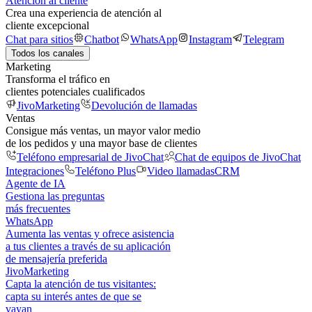
Atención al cliente
Crea una experiencia de atención al
cliente excepcional
Chat para sitios
Chatbot
WhatsApp
Instagram
Telegram
Todos los canales
Marketing
Transforma el tráfico en
clientes potenciales cualificados
JivoMarketing
Devolución de llamadas
Ventas
Consigue más ventas, un mayor valor medio
de los pedidos y una mayor base de clientes
Teléfono empresarial de JivoChat
Chat de equipos de JivoChat
Integraciones
Teléfono Plus
Video llamadas
CRM
Agente de IA
Gestiona las preguntas
más frecuentes
WhatsApp
Aumenta las ventas y ofrece asistencia
a tus clientes a través de su aplicación
de mensajería preferida
JivoMarketing
Capta la atención de tus visitantes:
capta su interés antes de que se
vayan