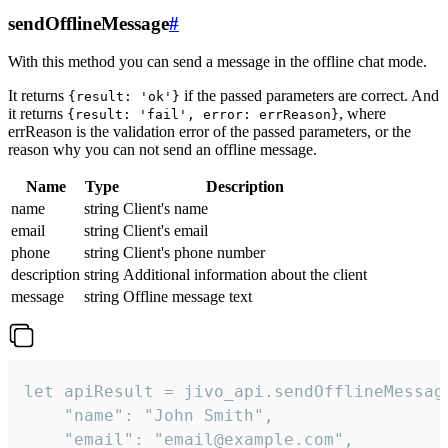
sendOfflineMessage
#
With this method you can send a message in the offline chat mode.
It returns
if the passed parameters are correct. And
{result: 'ok'}
it returns
, where
{result: 'fail', error: errReason}
errReason is the validation error of the passed parameters, or the
reason why you can not send an offline message.
Name
Type
Description
name
string
Client's name
email
string
Client's email
phone
string
Client's phone number
description
string
Additional information about the client
message
string
Offline message text
let apiResult = jivo_api.sendOfflineMessage
    "name": "John Smith",

    "email": "email@example.com",
