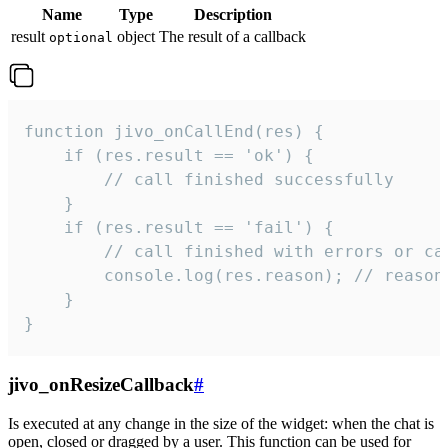
Name
Type
Description
result
object
The result of a callback
optional
function jivo_onCallEnd(res) {

    if (res.result == 'ok') {

        // call finished successfully

    }

    if (res.result == 'fail') {

        // call finished with errors or can
        console.log(res.reason); // reason 
    }

}
jivo_onResizeCallback
#
Is executed at any change in the size of the widget: when the chat is
open, closed or dragged by a user. This function can be used for