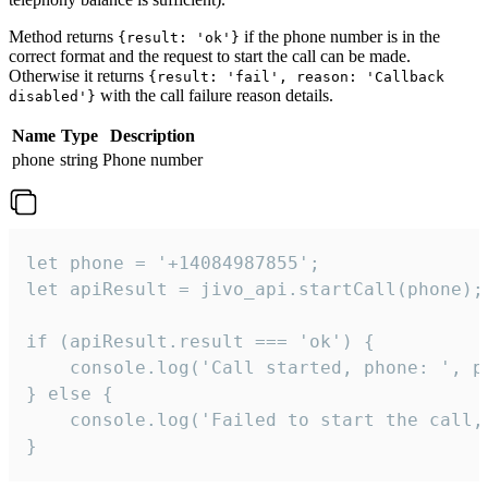
Method returns
if the phone number is in the
{result: 'ok'}
correct format and the request to start the call can be made.
Otherwise it returns
{result: 'fail', reason: 'Callback
with the call failure reason details.
disabled'}
Name
Type
Description
phone
string
Phone number
let phone = '+14084987855';

let apiResult = jivo_api.startCall(phone);

if (apiResult.result === 'ok') {

    console.log('Call started, phone: ', ph
} else {

    console.log('Failed to start the call,
}