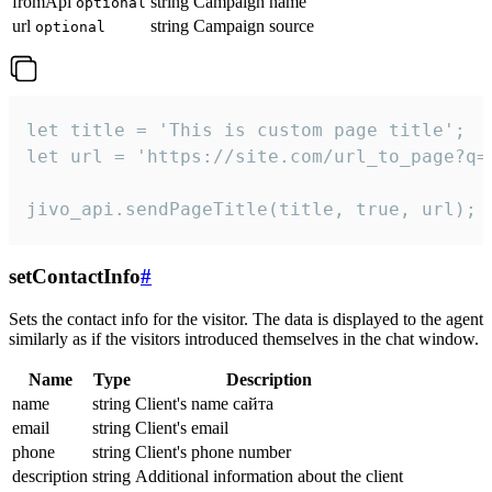
fromApi
string
Campaign name
optional
url
string
Campaign source
optional
let title = 'This is custom page title';

let url = 'https://site.com/url_to_page?q=p
jivo_api.sendPageTitle(title, true, url);
setContactInfo
#
Sets the contact info for the visitor. The data is displayed to the agent
similarly as if the visitors introduced themselves in the chat window.
Name
Type
Description
name
string
Client's name сайта
email
string
Client's email
phone
string
Client's phone number
description
string
Additional information about the client