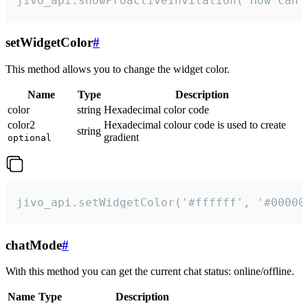
jivo_api.showProactiveInvitation("How can 
setWidgetColor
#
This method allows you to change the widget color.
Name
Type
Description
color
string
Hexadecimal color code
color2
Hexadecimal colour code is used to create
string
gradient
optional
jivo_api.setWidgetColor('#ffffff', '#00000
chatMode
#
With this method you can get the current chat status: online/offline.
Name
Type
Description