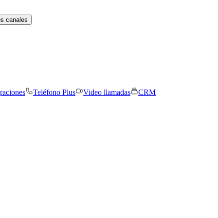
os canales
graciones
Teléfono Plus
Video llamadas
CRM