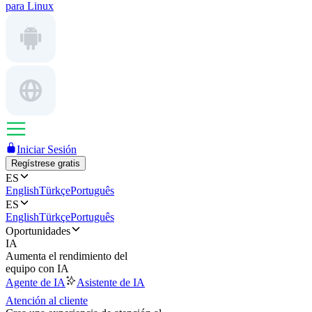
para Linux
Iniciar Sesión
Regístrese gratis
ES
English
Türkçe
Português
ES
English
Türkçe
Português
Oportunidades
IA
Aumenta el rendimiento del
equipo con IA
Agente de IA
Asistente de IA
Atención al cliente