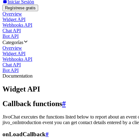
Iniciar Sesión
Regístrese gratis
Overview
Widget API
Webhooks API
Chat API
Bot API
Categorías
Overview
Widget API
Webhooks API
Chat API
Bot API
Documentation
Widget API
Callback functions
#
JivoChat executes the functions listed below to report about an event 
jivo_onIntroduction event you can get contact details entered by a clie
onLoadCallback
#