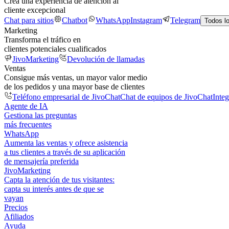
Crea una experiencia de atención al
cliente excepcional
Chat para sitios
Chatbot
WhatsApp
Instagram
Telegram
Todos l
Marketing
Transforma el tráfico en
clientes potenciales cualificados
JivoMarketing
Devolución de llamadas
Ventas
Consigue más ventas, un mayor valor medio
de los pedidos y una mayor base de clientes
Teléfono empresarial de JivoChat
Chat de equipos de JivoChat
Inte
Agente de IA
Gestiona las preguntas
más frecuentes
WhatsApp
Aumenta las ventas y ofrece asistencia
a tus clientes a través de su aplicación
de mensajería preferida
JivoMarketing
Capta la atención de tus visitantes:
capta su interés antes de que se
vayan
Precios
Afiliados
Ayuda