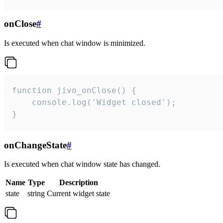
onClose
#
Is executed when chat window is minimized.
function jivo_onClose() {

    console.log('Widget closed');

}
onChangeState
#
Is executed when chat window state has changed.
Name
Type
Description
state
string
Current widget state