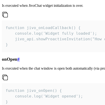
Is executed when JivoChat widget initialization is over.
function jivo_onLoadCallback() {

    console.log('Widget fully loaded');

    jivo_api.showProactiveInvitation("How c
}
onOpen
#
Is executed when the chat window is open both automatically (via proa
function jivo_onOpen() {

    console.log('Widget opened');

}