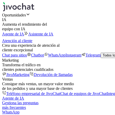
Oportunidades
IA
Aumenta el rendimiento del
equipo con IA
Agente de IA
Asistente de IA
Atención al cliente
Crea una experiencia de atención al
cliente excepcional
Chat para sitios
Chatbot
WhatsApp
Instagram
Telegram
Todos l
Marketing
Transforma el tráfico en
clientes potenciales cualificados
JivoMarketing
Devolución de llamadas
Ventas
Consigue más ventas, un mayor valor medio
de los pedidos y una mayor base de clientes
Teléfono empresarial de JivoChat
Chat de equipos de JivoChat
Inte
Agente de IA
Gestiona las preguntas
más frecuentes
WhatsApp