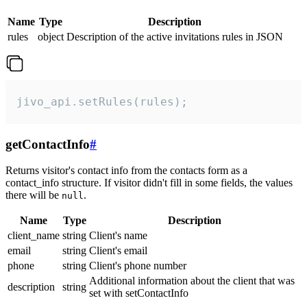
Name
Type
Description
rules
object
Description of the active invitations rules in JSON
jivo_api.setRules(rules);
getContactInfo
#
Returns visitor's contact info from the contacts form as a
contact_info structure. If visitor didn't fill in some fields, the values
there will be
.
null
Name
Type
Description
client_name
string
Client's name
email
string
Client's email
phone
string
Client's phone number
Additional information about the client that was
description
string
set with setContactInfo