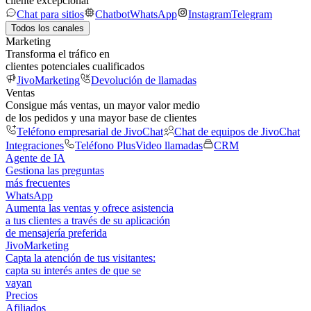
cliente excepcional
Chat para sitios
Chatbot
WhatsApp
Instagram
Telegram
Todos los canales
Marketing
Transforma el tráfico en
clientes potenciales cualificados
JivoMarketing
Devolución de llamadas
Ventas
Consigue más ventas, un mayor valor medio
de los pedidos y una mayor base de clientes
Teléfono empresarial de JivoChat
Chat de equipos de JivoChat
Integraciones
Teléfono Plus
Video llamadas
CRM
Agente de IA
Gestiona las preguntas
más frecuentes
WhatsApp
Aumenta las ventas y ofrece asistencia
a tus clientes a través de su aplicación
de mensajería preferida
JivoMarketing
Capta la atención de tus visitantes:
capta su interés antes de que se
vayan
Precios
Afiliados