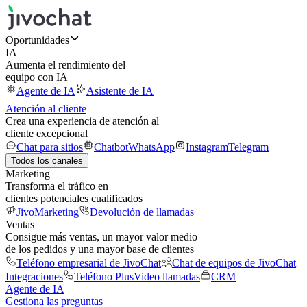
Oportunidades
IA
Aumenta el rendimiento del
equipo con IA
Agente de IA
Asistente de IA
Atención al cliente
Crea una experiencia de atención al
cliente excepcional
Chat para sitios
Chatbot
WhatsApp
Instagram
Telegram
Todos los canales
Marketing
Transforma el tráfico en
clientes potenciales cualificados
JivoMarketing
Devolución de llamadas
Ventas
Consigue más ventas, un mayor valor medio
de los pedidos y una mayor base de clientes
Teléfono empresarial de JivoChat
Chat de equipos de JivoChat
Integraciones
Teléfono Plus
Video llamadas
CRM
Agente de IA
Gestiona las preguntas