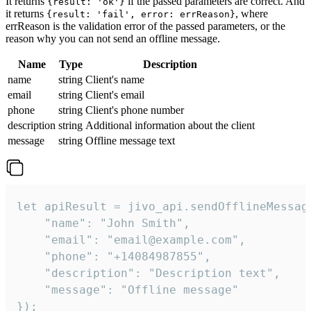
It returns
if the passed parameters are correct. And
{result: 'ok'}
it returns
, where
{result: 'fail', error: errReason}
errReason is the validation error of the passed parameters, or the
reason why you can not send an offline message.
Name
Type
Description
name
string
Client's name
email
string
Client's email
phone
string
Client's phone number
description
string
Additional information about the client
message
string
Offline message text
let apiResult = jivo_api.sendOfflineMessage
    "name": "John Smith",

    "email": "email@example.com",

    "phone": "+14084987855",

    "description": "Description text",

    "message": "Offline message"

});
