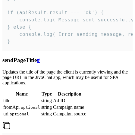
if (apiResult.result === 'ok') {

    console.log('Message sent successfully'
} else {

    console.log('Error sending message, rea
}
sendPageTitle
#
Updates the title of the page the client is currently viewing and the
page URL in the JivoChat app, which may be useful for SPA
applications.
Name
Type
Description
title
string
Ad ID
fromApi
string
Campaign name
optional
url
string
Campaign source
optional