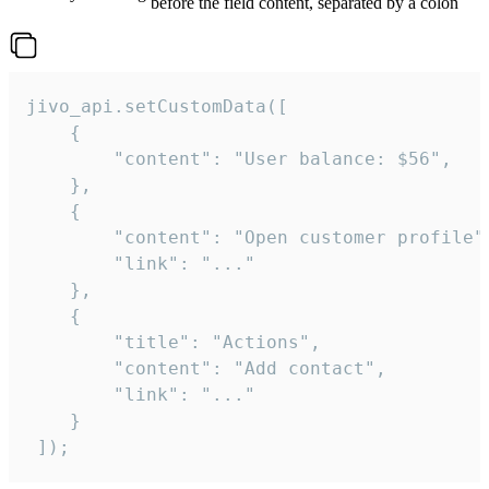
before the field content, separated by a colon
jivo_api.setCustomData([

    {

        "content": "User balance: $56",

    },

    {

        "content": "Open customer profile",
        "link": "..."

    },

    {

        "title": "Actions",

        "content": "Add contact",

        "link": "..."

    }

 ]);