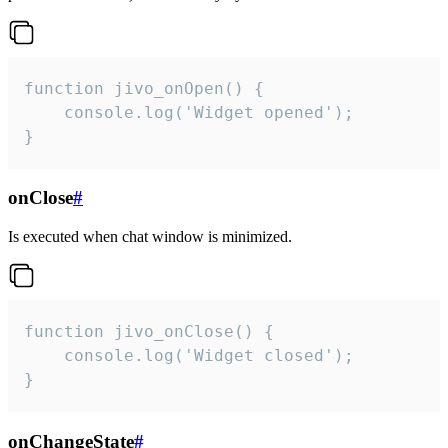
function jivo_onOpen() {

    console.log('Widget opened');

}
onClose
#
Is executed when chat window is minimized.
function jivo_onClose() {

    console.log('Widget closed');

}
onChangeState
#