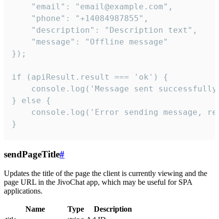
    "email": "email@example.com",

    "phone": "+14084987855",

    "description": "Description text",

    "message": "Offline message"

});

if (apiResult.result === 'ok') {

    console.log('Message sent successfully'
} else {

    console.log('Error sending message, rea
}
sendPageTitle
#
Updates the title of the page the client is currently viewing and the
page URL in the JivoChat app, which may be useful for SPA
applications.
Name
Type
Description