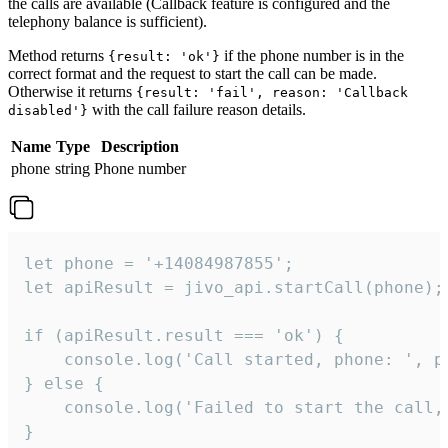
the calls are available (Callback feature is configured and the
telephony balance is sufficient).
Method returns
if the phone number is in the
{result: 'ok'}
correct format and the request to start the call can be made.
Otherwise it returns
{result: 'fail', reason: 'Callback
with the call failure reason details.
disabled'}
Name
Type
Description
phone
string
Phone number
let phone = '+14084987855';

let apiResult = jivo_api.startCall(phone);

if (apiResult.result === 'ok') {

    console.log('Call started, phone: ', ph
} else {

    console.log('Failed to start the call,
}