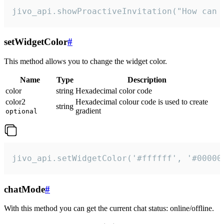
jivo_api.showProactiveInvitation("How can 
setWidgetColor
#
This method allows you to change the widget color.
Name
Type
Description
color
string
Hexadecimal color code
color2
Hexadecimal colour code is used to create
string
gradient
optional
jivo_api.setWidgetColor('#ffffff', '#00000
chatMode
#
With this method you can get the current chat status: online/offline.