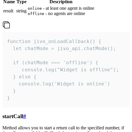
Name
Type
Description
- at least one agent is online
online
result
string
- no agents are online
offline
function jivo_onLoadCallback() {

  let chatMode = jivo_api.chatMode();

  if (chatMode === 'offline') {

     console.log("Widget is offline");

  } else {

    console.log('Widget is online')

  }

}
startCall
#
Method allows you to start a return call to the specified number, if