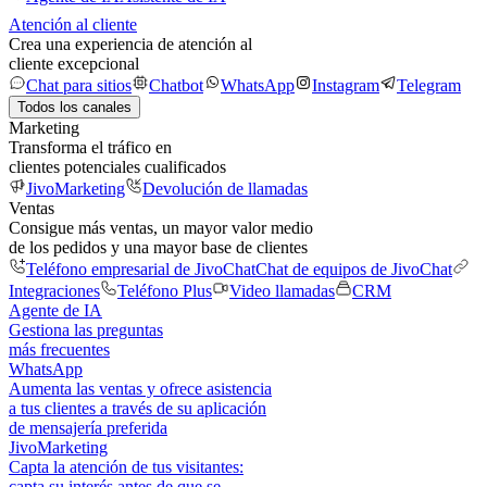
Atención al cliente
Crea una experiencia de atención al
cliente excepcional
Chat para sitios
Chatbot
WhatsApp
Instagram
Telegram
Todos los canales
Marketing
Transforma el tráfico en
clientes potenciales cualificados
JivoMarketing
Devolución de llamadas
Ventas
Consigue más ventas, un mayor valor medio
de los pedidos y una mayor base de clientes
Teléfono empresarial de JivoChat
Chat de equipos de JivoChat
Integraciones
Teléfono Plus
Video llamadas
CRM
Agente de IA
Gestiona las preguntas
más frecuentes
WhatsApp
Aumenta las ventas y ofrece asistencia
a tus clientes a través de su aplicación
de mensajería preferida
JivoMarketing
Capta la atención de tus visitantes:
capta su interés antes de que se