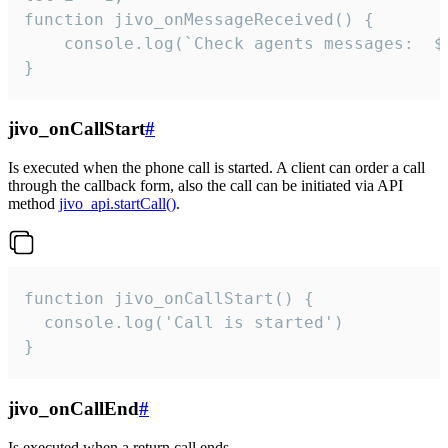
function jivo_onMessageReceived() {

	console.log(`Check agents messages:  ${i++}`)

}
jivo_onCallStart
#
Is executed when the phone call is started. A client can order a call
through the callback form, also the call can be initiated via API
method
jivo_api.startCall()
.
function jivo_onCallStart() {

  console.log('Call is started')

}
jivo_onCallEnd
#
Is executed when a return call ends.