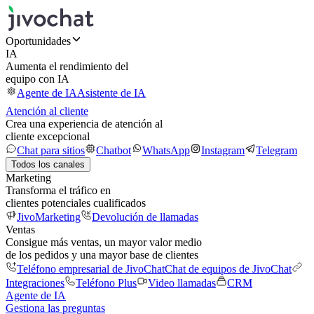
Oportunidades
IA
Aumenta el rendimiento del
equipo con IA
Agente de IA
Asistente de IA
Atención al cliente
Crea una experiencia de atención al
cliente excepcional
Chat para sitios
Chatbot
WhatsApp
Instagram
Telegram
Todos los canales
Marketing
Transforma el tráfico en
clientes potenciales cualificados
JivoMarketing
Devolución de llamadas
Ventas
Consigue más ventas, un mayor valor medio
de los pedidos y una mayor base de clientes
Teléfono empresarial de JivoChat
Chat de equipos de JivoChat
Integraciones
Teléfono Plus
Video llamadas
CRM
Agente de IA
Gestiona las preguntas