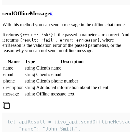
sendOfflineMessage
#
With this method you can send a message in the offline chat mode.
It returns
if the passed parameters are correct. And
{result: 'ok'}
it returns
, where
{result: 'fail', error: errReason}
errReason is the validation error of the passed parameters, or the
reason why you can not send an offline message.
Name
Type
Description
name
string
Client's name
email
string
Client's email
phone
string
Client's phone number
description
string
Additional information about the client
message
string
Offline message text
let apiResult = jivo_api.sendOfflineMessage
    "name": "John Smith",
