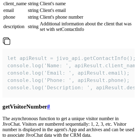
client_name
string
Client's name
email
string
Client's email
phone
string
Client's phone number
Additional information about the client that was
description
string
set with setContactInfo
let apiResult = jivo_api.getContactInfo();

console.log('Name: ', apiResult.client_name
console.log('Email: ', apiResult.email);

console.log('Phone: ', apiResult.phone);

console.log('Description: ', apiResult.des
getVisitorNumber
#
The asynchronous function to get a unique visitor number in
JivoChat. Visitors are numbered sequentially: 1, 2, 3, etc. Visitor
number is displayed in the agent's App and archives and can be used
to associate JivoChat data with the CRM data.