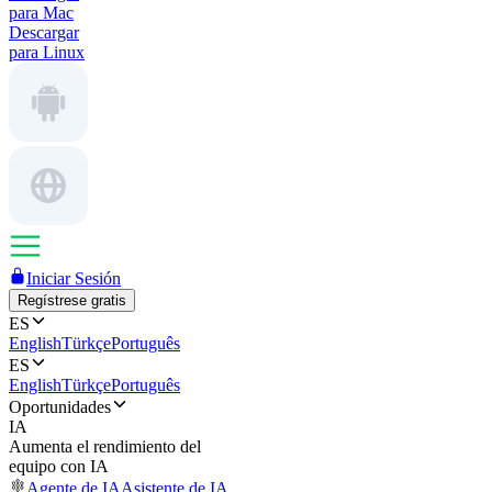
para Mac
Descargar
para Linux
Iniciar Sesión
Regístrese gratis
ES
English
Türkçe
Português
ES
English
Türkçe
Português
Oportunidades
IA
Aumenta el rendimiento del
equipo con IA
Agente de IA
Asistente de IA