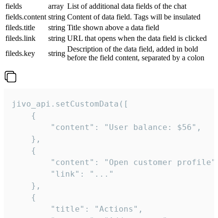
fields
array
List of additional data fields of the chat
fields.content
string
Content of data field. Tags will be insulated
fileds.title
string
Title shown above a data field
fileds.link
string
URL that opens when the data field is clicked
Description of the data field, added in bold
fileds.key
string
before the field content, separated by a colon
jivo_api.setCustomData([

    {

        "content": "User balance: $56",

    },

    {

        "content": "Open customer profile",
        "link": "..."

    },

    {

        "title": "Actions",
