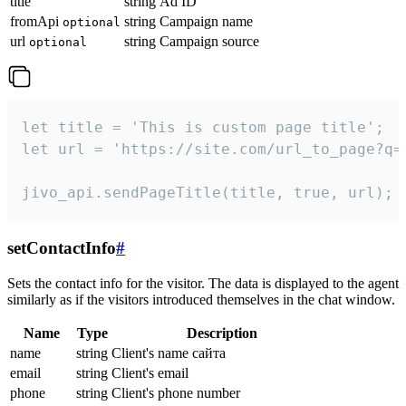
title
string
Ad ID
fromApi
string
Campaign name
optional
url
string
Campaign source
optional
let title = 'This is custom page title';

let url = 'https://site.com/url_to_page?q=p
jivo_api.sendPageTitle(title, true, url);
setContactInfo
#
Sets the contact info for the visitor. The data is displayed to the agent
similarly as if the visitors introduced themselves in the chat window.
Name
Type
Description
name
string
Client's name сайта
email
string
Client's email
phone
string
Client's phone number