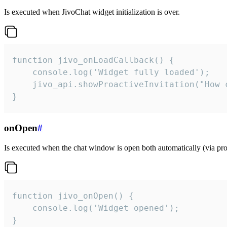
Is executed when JivoChat widget initialization is over.
function jivo_onLoadCallback() {

    console.log('Widget fully loaded');

    jivo_api.showProactiveInvitation("How c
}
onOpen
#
Is executed when the chat window is open both automatically (via proa
function jivo_onOpen() {

    console.log('Widget opened');

}