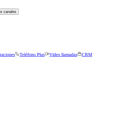
os canales
graciones
Teléfono Plus
Video llamadas
CRM