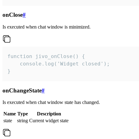
onClose
#
Is executed when chat window is minimized.
function jivo_onClose() {

    console.log('Widget closed');

}
onChangeState
#
Is executed when chat window state has changed.
Name
Type
Description
state
string
Current widget state