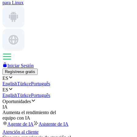
para Linux
Iniciar Sesión
Regístrese gratis
ES
English
Türkçe
Português
ES
English
Türkçe
Português
Oportunidades
IA
Aumenta el rendimiento del
equipo con IA
Agente de IA
Asistente de IA
Atención al cliente