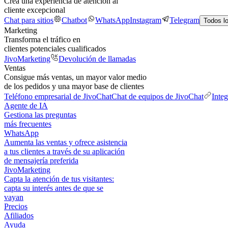
Crea una experiencia de atención al
cliente excepcional
Chat para sitios
Chatbot
WhatsApp
Instagram
Telegram
Todos l
Marketing
Transforma el tráfico en
clientes potenciales cualificados
JivoMarketing
Devolución de llamadas
Ventas
Consigue más ventas, un mayor valor medio
de los pedidos y una mayor base de clientes
Teléfono empresarial de JivoChat
Chat de equipos de JivoChat
Inte
Agente de IA
Gestiona las preguntas
más frecuentes
WhatsApp
Aumenta las ventas y ofrece asistencia
a tus clientes a través de su aplicación
de mensajería preferida
JivoMarketing
Capta la atención de tus visitantes:
capta su interés antes de que se
vayan
Precios
Afiliados
Ayuda