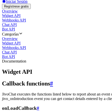
Iniciar Sesión
Regístrese gratis
Overview
Widget API
Webhooks API
Chat API
Bot API
Categorías
Overview
Widget API
Webhooks API
Chat API
Bot API
Documentation
Widget API
Callback functions
#
JivoChat executes the functions listed below to report about an event 
jivo_onIntroduction event you can get contact details entered by a clie
onLoadCallback
#