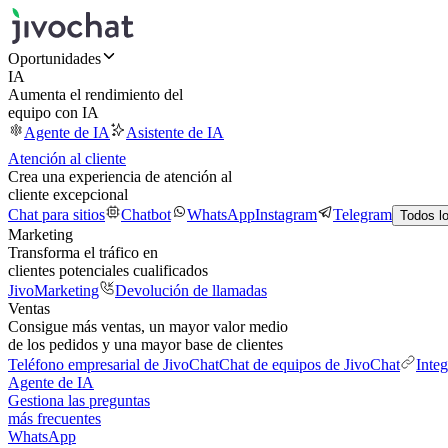
Oportunidades
IA
Aumenta el rendimiento del
equipo con IA
Agente de IA
Asistente de IA
Atención al cliente
Crea una experiencia de atención al
cliente excepcional
Chat para sitios
Chatbot
WhatsApp
Instagram
Telegram
Todos l
Marketing
Transforma el tráfico en
clientes potenciales cualificados
JivoMarketing
Devolución de llamadas
Ventas
Consigue más ventas, un mayor valor medio
de los pedidos y una mayor base de clientes
Teléfono empresarial de JivoChat
Chat de equipos de JivoChat
Inte
Agente de IA
Gestiona las preguntas
más frecuentes
WhatsApp