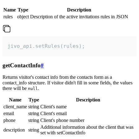
Name
Type
Description
rules
object
Description of the active invitations rules in JSON
jivo_api.setRules(rules);
getContactInfo
#
Returns visitor's contact info from the contacts form as a
contact_info structure. If visitor didn't fill in some fields, the values
there will be
.
null
Name
Type
Description
client_name
string
Client's name
email
string
Client's email
phone
string
Client's phone number
Additional information about the client that was
description
string
set with setContactInfo