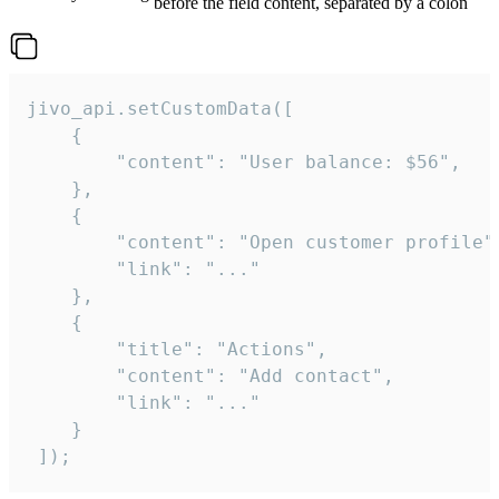
before the field content, separated by a colon
jivo_api.setCustomData([

    {

        "content": "User balance: $56",

    },

    {

        "content": "Open customer profile",
        "link": "..."

    },

    {

        "title": "Actions",

        "content": "Add contact",

        "link": "..."

    }

 ]);