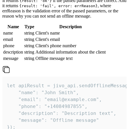
It returns
if the passed parameters are correct. And
{result: 'ok'}
it returns
, where
{result: 'fail', error: errReason}
errReason is the validation error of the passed parameters, or the
reason why you can not send an offline message.
Name
Type
Description
name
string
Client's name
email
string
Client's email
phone
string
Client's phone number
description
string
Additional information about the client
message
string
Offline message text
let apiResult = jivo_api.sendOfflineMessage
    "name": "John Smith",

    "email": "email@example.com",

    "phone": "+14084987855",

    "description": "Description text",

    "message": "Offline message"

});
