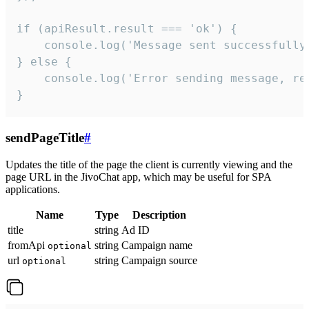
if (apiResult.result === 'ok') {

    console.log('Message sent successfully'
} else {

    console.log('Error sending message, rea
}
sendPageTitle
#
Updates the title of the page the client is currently viewing and the
page URL in the JivoChat app, which may be useful for SPA
applications.
Name
Type
Description
title
string
Ad ID
fromApi
string
Campaign name
optional
url
string
Campaign source
optional