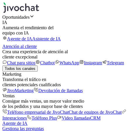
Oportunidades
IA
Aumenta el rendimiento del
equipo con IA
Agente de IA
Asistente de IA
Atención al cliente
Crea una experiencia de atención al
cliente excepcional
Chat para sitios
Chatbot
WhatsApp
Instagram
Telegram
Todos los canales
Marketing
Transforma el tráfico en
clientes potenciales cualificados
JivoMarketing
Devolución de llamadas
Ventas
Consigue más ventas, un mayor valor medio
de los pedidos y una mayor base de clientes
Teléfono empresarial de JivoChat
Chat de equipos de JivoChat
Integraciones
Teléfono Plus
Video llamadas
CRM
Agente de IA
Gestiona las preguntas