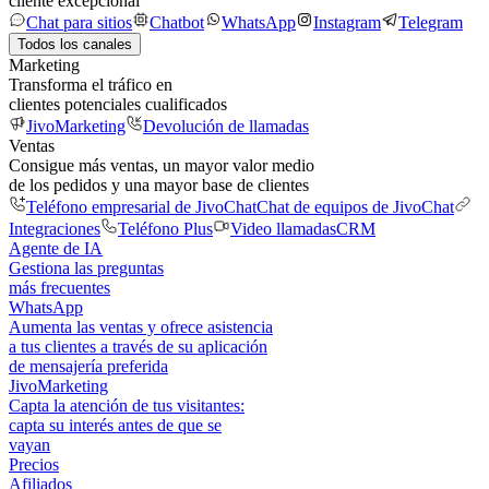
cliente excepcional
Chat para sitios
Chatbot
WhatsApp
Instagram
Telegram
Todos los canales
Marketing
Transforma el tráfico en
clientes potenciales cualificados
JivoMarketing
Devolución de llamadas
Ventas
Consigue más ventas, un mayor valor medio
de los pedidos y una mayor base de clientes
Teléfono empresarial de JivoChat
Chat de equipos de JivoChat
Integraciones
Teléfono Plus
Video llamadas
CRM
Agente de IA
Gestiona las preguntas
más frecuentes
WhatsApp
Aumenta las ventas y ofrece asistencia
a tus clientes a través de su aplicación
de mensajería preferida
JivoMarketing
Capta la atención de tus visitantes:
capta su interés antes de que se
vayan
Precios
Afiliados