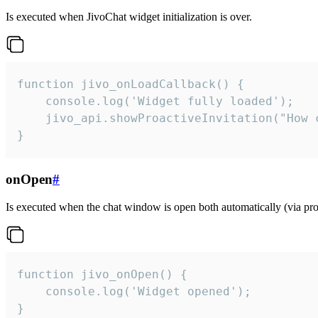
Is executed when JivoChat widget initialization is over.
function jivo_onLoadCallback() {

    console.log('Widget fully loaded');

    jivo_api.showProactiveInvitation("How c
}
onOpen
#
Is executed when the chat window is open both automatically (via proa
function jivo_onOpen() {

    console.log('Widget opened');

}