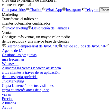
Crea una experiencia de atención al
cliente excepcional
Chat para sitios
Chatbot
WhatsApp
Instagram
Telegram
Todos
Marketing
Transforma el tráfico en
clientes potenciales cualificados
JivoMarketing
Devolución de llamadas
Ventas
Consigue más ventas, un mayor valor medio
de los pedidos y una mayor base de clientes
Teléfono empresarial de JivoChat
Chat de equipos de JivoChat
Agente de IA
Gestiona las preguntas
más frecuentes
WhatsApp
Aumenta las ventas y ofrece asistencia
a tus clientes a través de su aplicación
de mensajería preferida
JivoMarketing
Capta la atención de tus visitantes:
capta su interés antes de que se
vayan
Precios
Afiliados
Ayuda