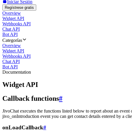
Iniciar Sesión
Regístrese gratis
Overview
Widget API
Webhooks API
Chat API
Bot API
Categorías
Overview
Widget API
Webhooks API
Chat API
Bot API
Documentation
Widget API
Callback functions
#
JivoChat executes the functions listed below to report about an event 
jivo_onIntroduction event you can get contact details entered by a clie
onLoadCallback
#