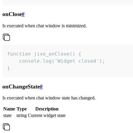
onClose
#
Is executed when chat window is minimized.
function jivo_onClose() {

    console.log('Widget closed');

}
onChangeState
#
Is executed when chat window state has changed.
Name
Type
Description
state
string
Current widget state