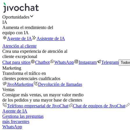
Oportunidades
IA
Aumenta el rendimiento del
equipo con IA
Agente de IA
Asistente de IA
Atención al cliente
Crea una experiencia de atención al
cliente excepcional
Chat para sitios
Chatbot
WhatsApp
Instagram
Telegram
Todos
Marketing
Transforma el tráfico en
clientes potenciales cualificados
JivoMarketing
Devolución de llamadas
Ventas
Consigue más ventas, un mayor valor medio
de los pedidos y una mayor base de clientes
Teléfono empresarial de JivoChat
Chat de equipos de JivoChat
Agente de IA
Gestiona las preguntas
más frecuentes
WhatsApp