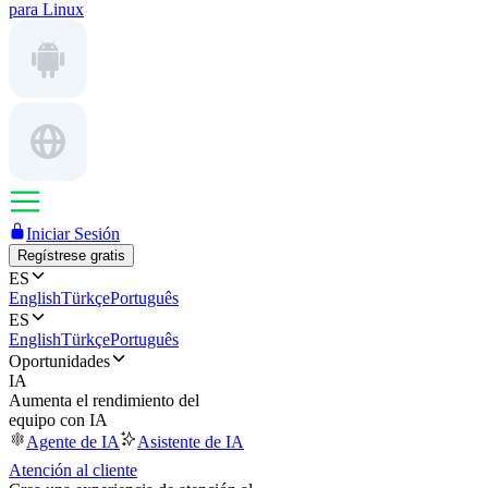
para Linux
Iniciar Sesión
Regístrese gratis
ES
English
Türkçe
Português
ES
English
Türkçe
Português
Oportunidades
IA
Aumenta el rendimiento del
equipo con IA
Agente de IA
Asistente de IA
Atención al cliente