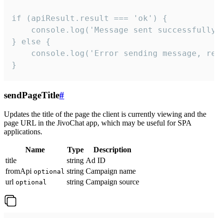
if (apiResult.result === 'ok') {

    console.log('Message sent successfully'
} else {

    console.log('Error sending message, rea
}
sendPageTitle
#
Updates the title of the page the client is currently viewing and the
page URL in the JivoChat app, which may be useful for SPA
applications.
Name
Type
Description
title
string
Ad ID
fromApi
string
Campaign name
optional
url
string
Campaign source
optional