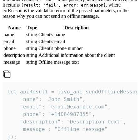
it returns
, where
{result: 'fail', error: errReason}
errReason is the validation error of the passed parameters, or the
reason why you can not send an offline message.
Name
Type
Description
name
string
Client's name
email
string
Client's email
phone
string
Client's phone number
description
string
Additional information about the client
message
string
Offline message text
let apiResult = jivo_api.sendOfflineMessage
    "name": "John Smith",

    "email": "email@example.com",

    "phone": "+14084987855",

    "description": "Description text",

    "message": "Offline message"

});
