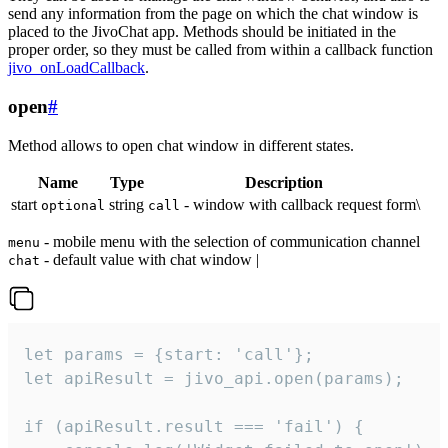
send any information from the page on which the chat window is
placed to the JivoChat app. Methods should be initiated in the
proper order, so they must be called from within a callback function
jivo_onLoadCallback
.
open
#
Method allows to open chat window in different states.
Name
Type
Description
start
string
- window with callback request form\
optional
call
- mobile menu with the selection of communication channel
menu
- default value with chat window |
chat
let params = {start: 'call'};

let apiResult = jivo_api.open(params);

if (apiResult.result === 'fail') {
