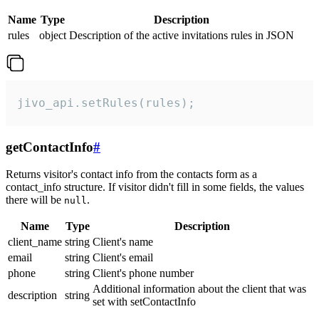
Name
Type
Description
rules
object
Description of the active invitations rules in JSON
jivo_api.setRules(rules);
getContactInfo
#
Returns visitor's contact info from the contacts form as a
contact_info structure. If visitor didn't fill in some fields, the values
there will be
.
null
Name
Type
Description
client_name
string
Client's name
email
string
Client's email
phone
string
Client's phone number
Additional information about the client that was
description
string
set with setContactInfo