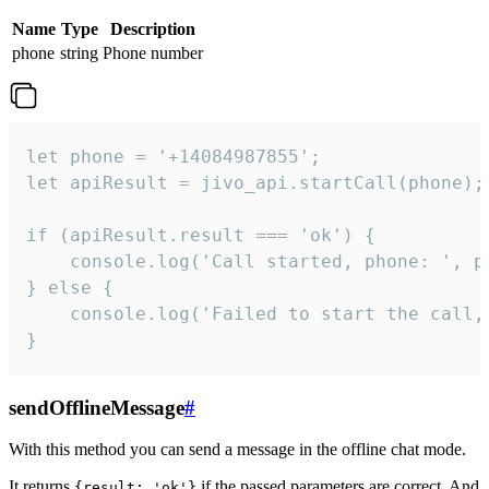
Name
Type
Description
phone
string
Phone number
let phone = '+14084987855';

let apiResult = jivo_api.startCall(phone);

if (apiResult.result === 'ok') {

    console.log('Call started, phone: ', ph
} else {

    console.log('Failed to start the call,
}
sendOfflineMessage
#
With this method you can send a message in the offline chat mode.
It returns
if the passed parameters are correct. And
{result: 'ok'}