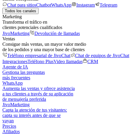
Chat para sitios
Chatbot
WhatsApp
Instagram
Telegram
Todos los canales
Marketing
Transforma el tráfico en
clientes potenciales cualificados
JivoMarketing
Devolución de llamadas
Ventas
Consigue más ventas, un mayor valor medio
de los pedidos y una mayor base de clientes
Teléfono empresarial de JivoChat
Chat de equipos de JivoChat
Integraciones
Teléfono Plus
Video llamadas
CRM
Agente de IA
Gestiona las preguntas
más frecuentes
WhatsApp
Aumenta las ventas y ofrece asistencia
a tus clientes a través de su aplicación
de mensajería preferida
JivoMarketing
Capta la atención de tus visitantes:
capta su interés antes de que se
vayan
Precios
Afiliados