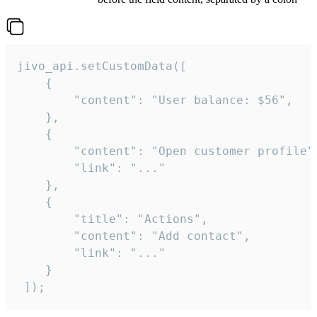
jivo_api.setCustomData([

    {

        "content": "User balance: $56",

    },

    {

        "content": "Open customer profile",
        "link": "..."

    },

    {

        "title": "Actions",

        "content": "Add contact",

        "link": "..."

    }

 ]);