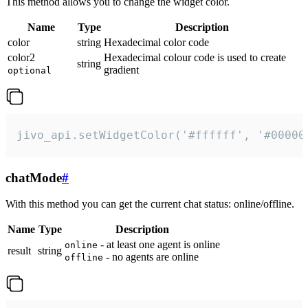
This method allows you to change the widget color.
Name
Type
Description
color
string
Hexadecimal color code
color2
Hexadecimal colour code is used to create
string
gradient
optional
jivo_api.setWidgetColor('#ffffff', '#00000
chatMode
#
With this method you can get the current chat status: online/offline.
Name
Type
Description
- at least one agent is online
online
result
string
- no agents are online
offline