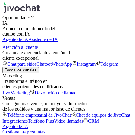
Oportunidades
IA
Aumenta el rendimiento del
equipo con IA
Agente de IA
Asistente de IA
Atención al cliente
Crea una experiencia de atención al
cliente excepcional
Chat para sitios
Chatbot
WhatsApp
Instagram
Telegram
Todos los canales
Marketing
Transforma el tráfico en
clientes potenciales cualificados
JivoMarketing
Devolución de llamadas
Ventas
Consigue más ventas, un mayor valor medio
de los pedidos y una mayor base de clientes
Teléfono empresarial de JivoChat
Chat de equipos de JivoChat
Integraciones
Teléfono Plus
Video llamadas
CRM
Agente de IA
Gestiona las preguntas