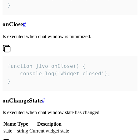
}
onClose
#
Is executed when chat window is minimized.
function jivo_onClose() {

    console.log('Widget closed');

}
onChangeState
#
Is executed when chat window state has changed.
Name
Type
Description
state
string
Current widget state