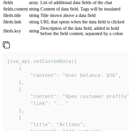
fields
array
List of additional data fields of the chat
fields.content
string
Content of data field. Tags will be insulated
fileds.title
string
Title shown above a data field
fileds.link
string
URL that opens when the data field is clicked
Description of the data field, added in bold
fileds.key
string
before the field content, separated by a colon
jivo_api.setCustomData([

    {

        "content": "User balance: $56",

    },

    {

        "content": "Open customer profile",
        "link": "..."

    },

    {

        "title": "Actions",
