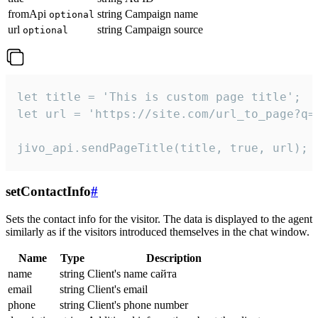
fromApi
string
Campaign name
optional
url
string
Campaign source
optional
let title = 'This is custom page title';

let url = 'https://site.com/url_to_page?q=p
jivo_api.sendPageTitle(title, true, url);
setContactInfo
#
Sets the contact info for the visitor. The data is displayed to the agent
similarly as if the visitors introduced themselves in the chat window.
Name
Type
Description
name
string
Client's name сайта
email
string
Client's email
phone
string
Client's phone number