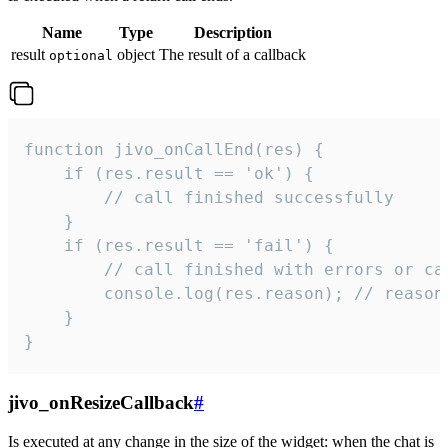
Name
Type
Description
result
object
The result of a callback
optional
function jivo_onCallEnd(res) {

    if (res.result == 'ok') {

        // call finished successfully

    }

    if (res.result == 'fail') {

        // call finished with errors or can
        console.log(res.reason); // reason 
    }

}
jivo_onResizeCallback
#
Is executed at any change in the size of the widget: when the chat is