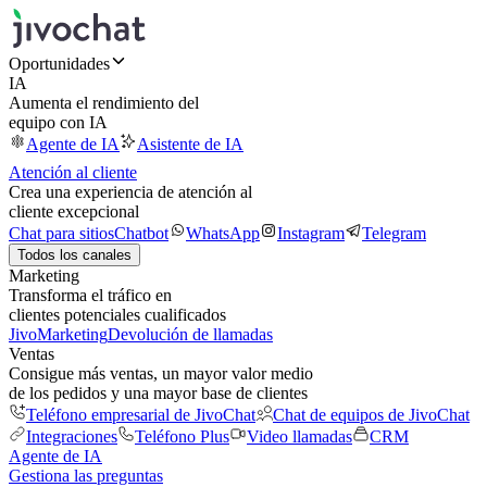
Oportunidades
IA
Aumenta el rendimiento del
equipo con IA
Agente de IA
Asistente de IA
Atención al cliente
Crea una experiencia de atención al
cliente excepcional
Chat para sitios
Chatbot
WhatsApp
Instagram
Telegram
Todos los canales
Marketing
Transforma el tráfico en
clientes potenciales cualificados
JivoMarketing
Devolución de llamadas
Ventas
Consigue más ventas, un mayor valor medio
de los pedidos y una mayor base de clientes
Teléfono empresarial de JivoChat
Chat de equipos de JivoChat
Integraciones
Teléfono Plus
Video llamadas
CRM
Agente de IA
Gestiona las preguntas