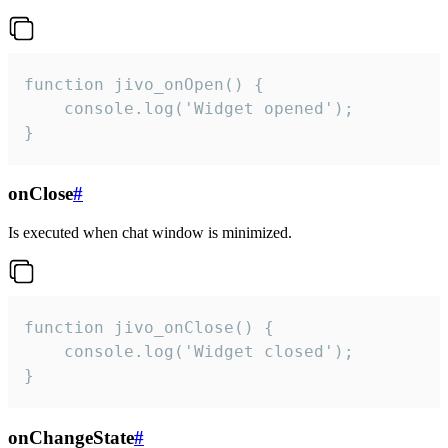
function jivo_onOpen() {

    console.log('Widget opened');

}
onClose
#
Is executed when chat window is minimized.
function jivo_onClose() {

    console.log('Widget closed');

}
onChangeState
#