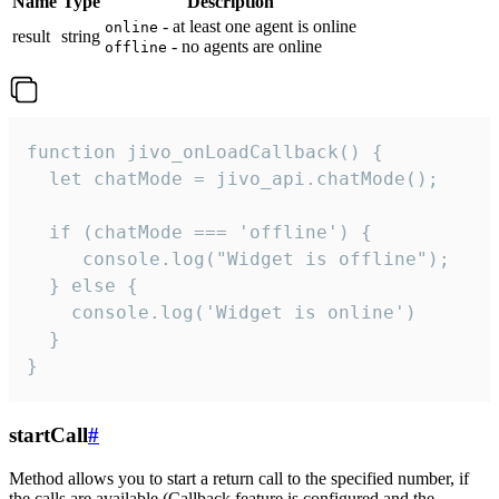
Name
Type
Description
- at least one agent is online
online
result
string
- no agents are online
offline
function jivo_onLoadCallback() {

  let chatMode = jivo_api.chatMode();

  if (chatMode === 'offline') {

     console.log("Widget is offline");

  } else {

    console.log('Widget is online')

  }

}
startCall
#
Method allows you to start a return call to the specified number, if
the calls are available (Callback feature is configured and the