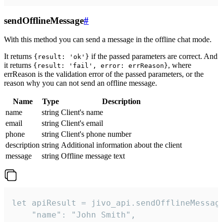
sendOfflineMessage
#
With this method you can send a message in the offline chat mode.
It returns
if the passed parameters are correct. And
{result: 'ok'}
it returns
, where
{result: 'fail', error: errReason}
errReason is the validation error of the passed parameters, or the
reason why you can not send an offline message.
Name
Type
Description
name
string
Client's name
email
string
Client's email
phone
string
Client's phone number
description
string
Additional information about the client
message
string
Offline message text
let apiResult = jivo_api.sendOfflineMessage
    "name": "John Smith",
