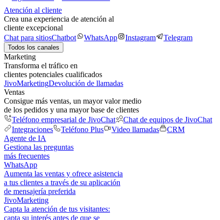
Atención al cliente
Crea una experiencia de atención al
cliente excepcional
Chat para sitios
Chatbot
WhatsApp
Instagram
Telegram
Todos los canales
Marketing
Transforma el tráfico en
clientes potenciales cualificados
JivoMarketing
Devolución de llamadas
Ventas
Consigue más ventas, un mayor valor medio
de los pedidos y una mayor base de clientes
Teléfono empresarial de JivoChat
Chat de equipos de JivoChat
Integraciones
Teléfono Plus
Video llamadas
CRM
Agente de IA
Gestiona las preguntas
más frecuentes
WhatsApp
Aumenta las ventas y ofrece asistencia
a tus clientes a través de su aplicación
de mensajería preferida
JivoMarketing
Capta la atención de tus visitantes:
capta su interés antes de que se