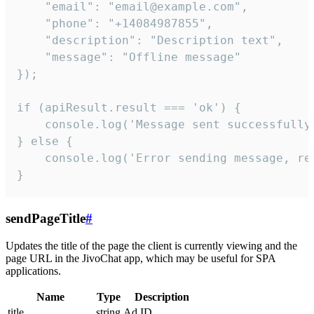
    "email": "email@example.com",

    "phone": "+14084987855",

    "description": "Description text",

    "message": "Offline message"

});

if (apiResult.result === 'ok') {

    console.log('Message sent successfully'
} else {

    console.log('Error sending message, rea
}
sendPageTitle
#
Updates the title of the page the client is currently viewing and the
page URL in the JivoChat app, which may be useful for SPA
applications.
Name
Type
Description
title
string
Ad ID