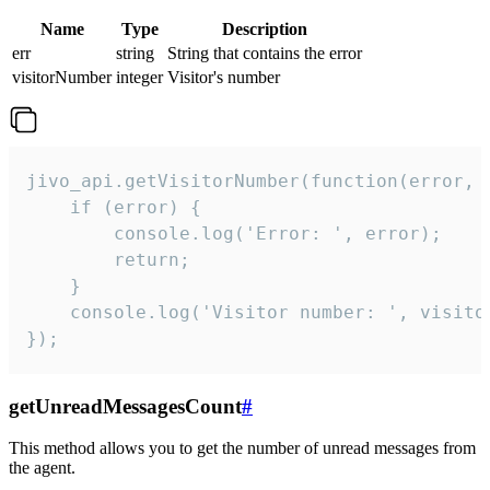
Name
Type
Description
err
string
String that contains the error
visitorNumber
integer
Visitor's number
jivo_api.getVisitorNumber(function(error, v
    if (error) {

        console.log('Error: ', error);

        return;

    }  

    console.log('Visitor number: ', visitor
});
getUnreadMessagesCount
#
This method allows you to get the number of unread messages from
the agent.