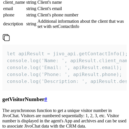
client_name
string
Client's name
email
string
Client's email
phone
string
Client's phone number
Additional information about the client that was
description
string
set with setContactInfo
let apiResult = jivo_api.getContactInfo();

console.log('Name: ', apiResult.client_name
console.log('Email: ', apiResult.email);

console.log('Phone: ', apiResult.phone);

console.log('Description: ', apiResult.des
getVisitorNumber
#
The asynchronous function to get a unique visitor number in
JivoChat. Visitors are numbered sequentially: 1, 2, 3, etc. Visitor
number is displayed in the agent's App and archives and can be used
to associate JivoChat data with the CRM data.