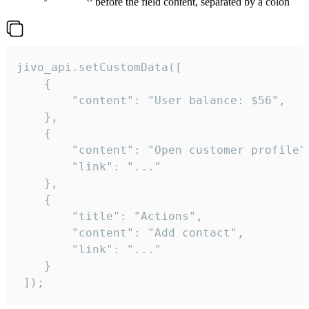
before the field content, separated by a colon
jivo_api.setCustomData([

    {

        "content": "User balance: $56",

    },

    {

        "content": "Open customer profile",
        "link": "..."

    },

    {

        "title": "Actions",

        "content": "Add contact",

        "link": "..."

    }

 ]);