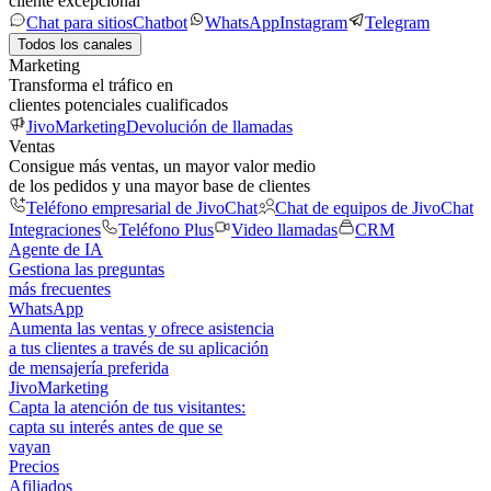
cliente excepcional
Chat para sitios
Chatbot
WhatsApp
Instagram
Telegram
Todos los canales
Marketing
Transforma el tráfico en
clientes potenciales cualificados
JivoMarketing
Devolución de llamadas
Ventas
Consigue más ventas, un mayor valor medio
de los pedidos y una mayor base de clientes
Teléfono empresarial de JivoChat
Chat de equipos de JivoChat
Integraciones
Teléfono Plus
Video llamadas
CRM
Agente de IA
Gestiona las preguntas
más frecuentes
WhatsApp
Aumenta las ventas y ofrece asistencia
a tus clientes a través de su aplicación
de mensajería preferida
JivoMarketing
Capta la atención de tus visitantes:
capta su interés antes de que se
vayan
Precios
Afiliados