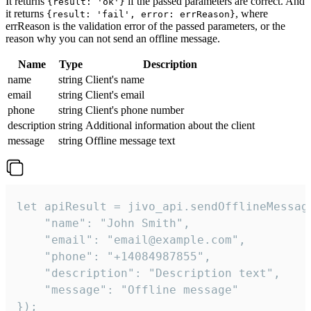
It returns
if the passed parameters are correct. And
{result: 'ok'}
it returns
, where
{result: 'fail', error: errReason}
errReason is the validation error of the passed parameters, or the
reason why you can not send an offline message.
Name
Type
Description
name
string
Client's name
email
string
Client's email
phone
string
Client's phone number
description
string
Additional information about the client
message
string
Offline message text
let apiResult = jivo_api.sendOfflineMessage
    "name": "John Smith",

    "email": "email@example.com",

    "phone": "+14084987855",

    "description": "Description text",

    "message": "Offline message"

});
