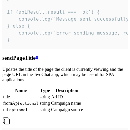
if (apiResult.result === 'ok') {

    console.log('Message sent successfully'
} else {

    console.log('Error sending message, rea
}
sendPageTitle
#
Updates the title of the page the client is currently viewing and the
page URL in the JivoChat app, which may be useful for SPA
applications.
Name
Type
Description
title
string
Ad ID
fromApi
string
Campaign name
optional
url
string
Campaign source
optional