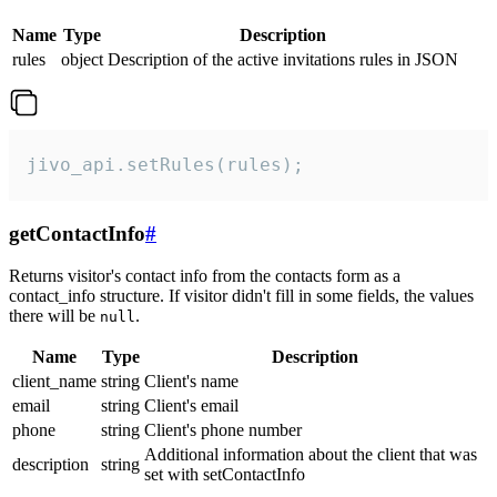
Name
Type
Description
rules
object
Description of the active invitations rules in JSON
jivo_api.setRules(rules);
getContactInfo
#
Returns visitor's contact info from the contacts form as a
contact_info structure. If visitor didn't fill in some fields, the values
there will be
.
null
Name
Type
Description
client_name
string
Client's name
email
string
Client's email
phone
string
Client's phone number
Additional information about the client that was
description
string
set with setContactInfo