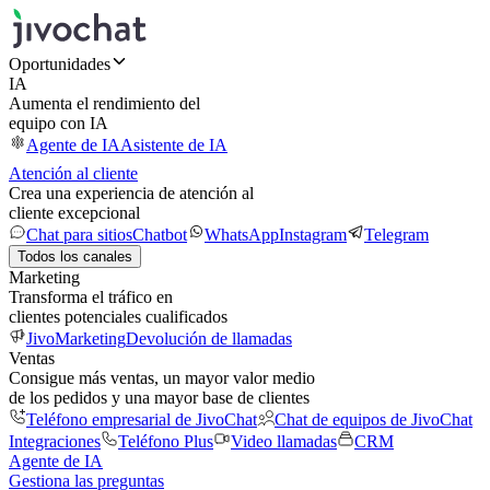
Oportunidades
IA
Aumenta el rendimiento del
equipo con IA
Agente de IA
Asistente de IA
Atención al cliente
Crea una experiencia de atención al
cliente excepcional
Chat para sitios
Chatbot
WhatsApp
Instagram
Telegram
Todos los canales
Marketing
Transforma el tráfico en
clientes potenciales cualificados
JivoMarketing
Devolución de llamadas
Ventas
Consigue más ventas, un mayor valor medio
de los pedidos y una mayor base de clientes
Teléfono empresarial de JivoChat
Chat de equipos de JivoChat
Integraciones
Teléfono Plus
Video llamadas
CRM
Agente de IA
Gestiona las preguntas