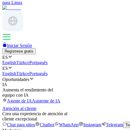
para Linux
Iniciar Sesión
Regístrese gratis
ES
English
Türkçe
Português
ES
English
Türkçe
Português
Oportunidades
IA
Aumenta el rendimiento del
equipo con IA
Agente de IA
Asistente de IA
Atención al cliente
Crea una experiencia de atención al
cliente excepcional
Chat para sitios
Chatbot
WhatsApp
Instagram
Telegram
To