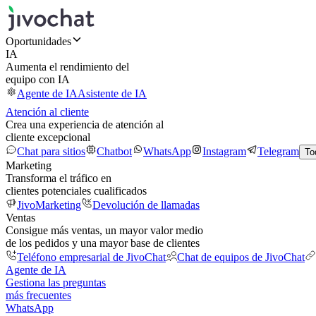
Oportunidades
IA
Aumenta el rendimiento del
equipo con IA
Agente de IA
Asistente de IA
Atención al cliente
Crea una experiencia de atención al
cliente excepcional
Chat para sitios
Chatbot
WhatsApp
Instagram
Telegram
To
Marketing
Transforma el tráfico en
clientes potenciales cualificados
JivoMarketing
Devolución de llamadas
Ventas
Consigue más ventas, un mayor valor medio
de los pedidos y una mayor base de clientes
Teléfono empresarial de JivoChat
Chat de equipos de JivoChat
Agente de IA
Gestiona las preguntas
más frecuentes
WhatsApp