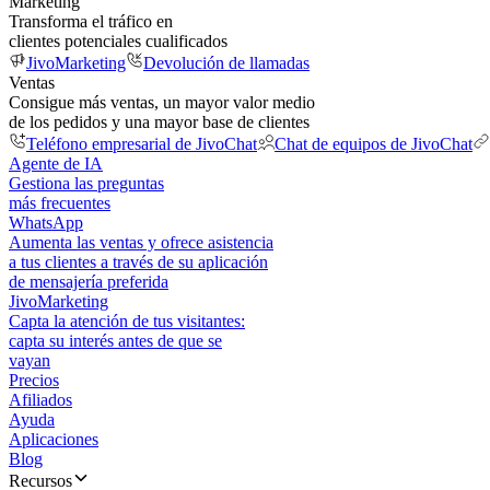
Marketing
Transforma el tráfico en
clientes potenciales cualificados
JivoMarketing
Devolución de llamadas
Ventas
Consigue más ventas, un mayor valor medio
de los pedidos y una mayor base de clientes
Teléfono empresarial de JivoChat
Chat de equipos de JivoChat
Agente de IA
Gestiona las preguntas
más frecuentes
WhatsApp
Aumenta las ventas y ofrece asistencia
a tus clientes a través de su aplicación
de mensajería preferida
JivoMarketing
Capta la atención de tus visitantes:
capta su interés antes de que se
vayan
Precios
Afiliados
Ayuda
Aplicaciones
Blog
Recursos