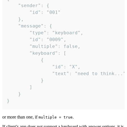
	"sender": {

		"id": "001"

	},

	"message": {

		"type": "keyboard",

		"id": "0009",

		"multiple": false,

		"keyboard": [

			{

				"id": "X",

				"text": "need to think..."

			}

		]

	}

}
or more than one, if
.
multiple = true
If client’s app does not support a keyboard with answer options, it is