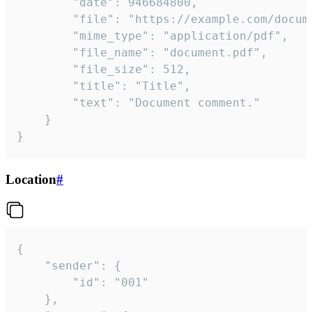
		"date": 946684800,

		"file": "https://example.com/document.pdf",

		"mime_type": "application/pdf",

		"file_name": "document.pdf",

		"file_size": 512,

		"title": "Title",

		"text": "Document comment."

	}

}
Location
#
{

	"sender": {

		"id": "001"

	},
