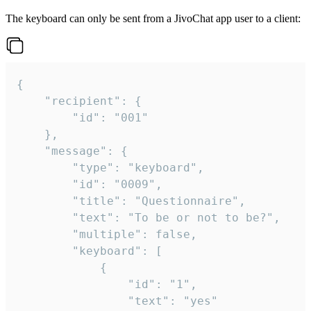
The keyboard can only be sent from a JivoChat app user to a client:
{

	"recipient": {

		"id": "001"

	},

	"message": {

		"type": "keyboard",

		"id": "0009",

		"title": "Questionnaire",

		"text": "To be or not to be?",

		"multiple": false,

		"keyboard": [

			{

				"id": "1",

				"text": "yes"
