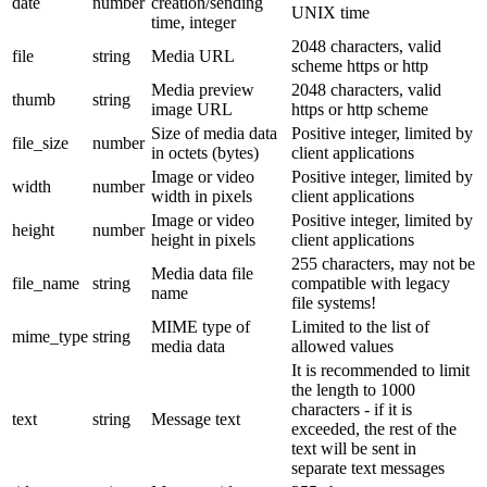
date
number
creation/sending
UNIX time
time, integer
2048 characters, valid
file
string
Media URL
scheme https or http
Media preview
2048 characters, valid
thumb
string
image URL
https or http scheme
Size of media data
Positive integer, limited by
file_size
number
in octets (bytes)
client applications
Image or video
Positive integer, limited by
width
number
width in pixels
client applications
Image or video
Positive integer, limited by
height
number
height in pixels
client applications
255 characters, may not be
Media data file
file_name
string
compatible with legacy
name
file systems!
MIME type of
Limited to the list of
mime_type
string
media data
allowed values
It is recommended to limit
the length to 1000
characters - if it is
text
string
Message text
exceeded, the rest of the
text will be sent in
separate text messages