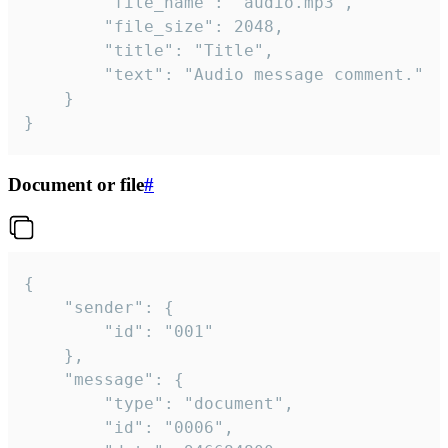
		"file_name": "audio.mp3",

		"file_size": 2048,

		"title": "Title",

		"text": "Audio message comment."

	}

}
Document or file
#
{

	"sender": {

		"id": "001"

	},

	"message": {

		"type": "document",

		"id": "0006",
