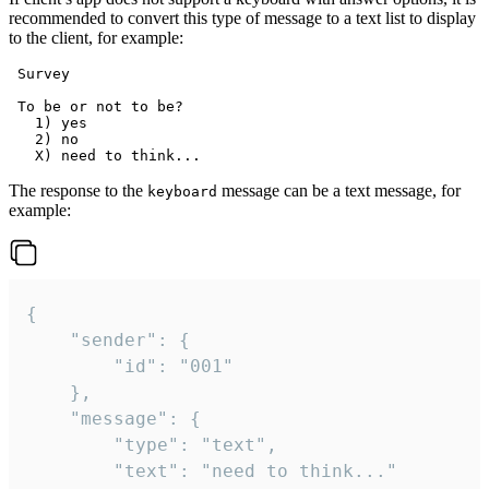
recommended to convert this type of message to a text list to display
to the client, for example:
 Survey

 To be or not to be?

   1) yes

   2) no

The response to the
message can be a text message, for
keyboard
example:
{

	"sender": {

		"id": "001"

	},

	"message": {

		"type": "text",

		"text": "need to think..."
