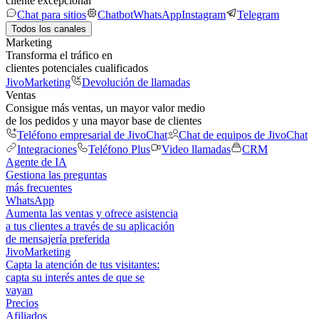
cliente excepcional
Chat para sitios
Chatbot
WhatsApp
Instagram
Telegram
Todos los canales
Marketing
Transforma el tráfico en
clientes potenciales cualificados
JivoMarketing
Devolución de llamadas
Ventas
Consigue más ventas, un mayor valor medio
de los pedidos y una mayor base de clientes
Teléfono empresarial de JivoChat
Chat de equipos de JivoChat
Integraciones
Teléfono Plus
Video llamadas
CRM
Agente de IA
Gestiona las preguntas
más frecuentes
WhatsApp
Aumenta las ventas y ofrece asistencia
a tus clientes a través de su aplicación
de mensajería preferida
JivoMarketing
Capta la atención de tus visitantes:
capta su interés antes de que se
vayan
Precios
Afiliados