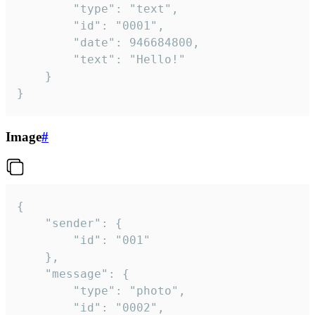
		"type": "text",

		"id": "0001",

		"date": 946684800,

		"text": "Hello!"

	}

}
Image
#
{

	"sender": {

		"id": "001"

	},

	"message": {

		"type": "photo",

		"id": "0002",
