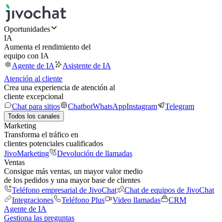
Oportunidades
IA
Aumenta el rendimiento del
equipo con IA
Agente de IA
Asistente de IA
Atención al cliente
Crea una experiencia de atención al
cliente excepcional
Chat para sitios
Chatbot
WhatsApp
Instagram
Telegram
Todos los canales
Marketing
Transforma el tráfico en
clientes potenciales cualificados
JivoMarketing
Devolución de llamadas
Ventas
Consigue más ventas, un mayor valor medio
de los pedidos y una mayor base de clientes
Teléfono empresarial de JivoChat
Chat de equipos de JivoChat
Integraciones
Teléfono Plus
Video llamadas
CRM
Agente de IA
Gestiona las preguntas