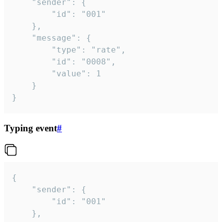
	"sender": {

		"id": "001"

	},

	"message": {

		"type": "rate",

		"id": "0008",

		"value": 1

	}

}
Typing event
#
{

	"sender": {

		"id": "001"

	},
