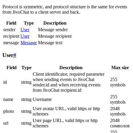
Protocol is symmetric, and protocol structure is the same for events
from JivoChat to a client server and back.
Field
Type
Description
sender
User
Message sender
recipient
User
Message recipient
message
Message
Message text
User
#
Field
Type
Description
Max size
Client identificator, required parameter
when sending events to JivoChat
255
id
string
sender.id and when receiving events
symbols
from JivoChat recipient.id
255
name
string
Username
symbols
User avatar URL, valid https or http
2048
photo
string
schemes
symbols
User page URL, valid https or http
2048
url
string
schemes
символов
255