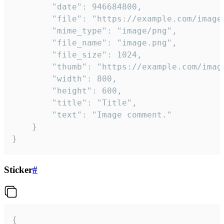
		"date": 946684800,

		"file": "https://example.com/image.png",

		"mime_type": "image/png",

		"file_name": "image.png",

		"file_size": 1024,

		"thumb": "https://example.com/image_thumb.png",

		"width": 800,

		"height": 600,

		"title": "Title",

		"text": "Image comment."

	}

}
Sticker
#
{
