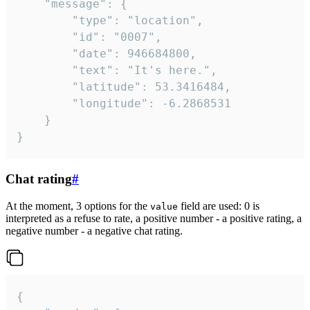
	"message": {

		"type": "location",

		"id": "0007",

		"date": 946684800,

		"text": "It's here.",

		"latitude": 53.3416484,

		"longitude": -6.2868531

	}

}
Chat rating
#
At the moment, 3 options for the
field are used: 0 is
value
interpreted as a refuse to rate, a positive number - a positive rating, a
negative number - a negative chat rating.
{
