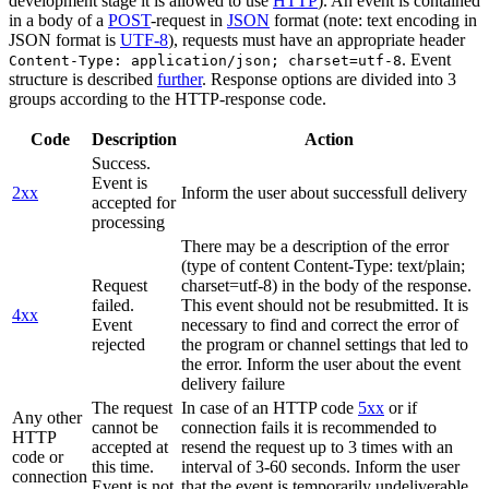
development stage it is allowed to use
HTTP
). An event is contained
in a body of a
POST
-request in
JSON
format (note: text encoding in
JSON format is
UTF-8
), requests must have an appropriate header
. Event
Content-Type: application/json; charset=utf-8
structure is described
further
. Response options are divided into 3
groups according to the HTTP-response code.
Code
Description
Action
Success.
Event is
2xx
Inform the user about successfull delivery
accepted for
processing
There may be a description of the error
(type of content Content-Type: text/plain;
Request
charset=utf-8) in the body of the response.
failed.
This event should not be resubmitted. It is
4xx
Event
necessary to find and correct the error of
rejected
the program or channel settings that led to
the error. Inform the user about the event
delivery failure
The request
In case of an HTTP code
5xx
or if
Any other
cannot be
connection fails it is recommended to
HTTP
accepted at
resend the request up to 3 times with an
code or
this time.
interval of 3-60 seconds. Inform the user
connection
Event is not
that the event is temporarily undeliverable.