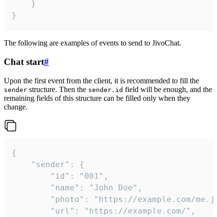
	}

}
The following are examples of events to send to JivoChat.
Chat start
#
Upon the first event from the client, it is recommended to fill the
structure. Then the
field will be enough, and the
sender
sender.id
remaining fields of this structure can be filled only when they
change.
{

	"sender": {

		"id": "001",

		"name": "John Doe",

		"photo": "https://example.com/me.jpg",

		"url": "https://example.com/",
