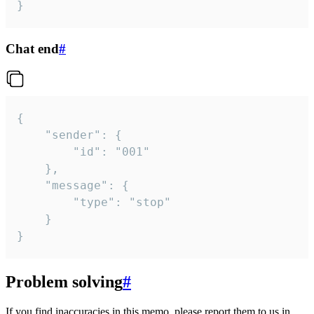
}
Chat end
#
{

	"sender": {

		"id": "001"

	},

	"message": {

		"type": "stop"

	}

}
Problem solving
#
If you find inaccuracies in this memo, please report them to us in