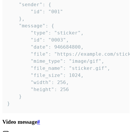
	"sender": {

		"id": "001"

	},

	"message": {

		"type": "sticker",

		"id": "0003",

		"date": 946684800,

		"file": "https://example.com/sticker.gif",

		"mime_type": "image/gif",

		"file_name": "sticker.gif",

		"file_size": 1024,

		"width": 256,

		"height": 256

	}

}
Video message
#