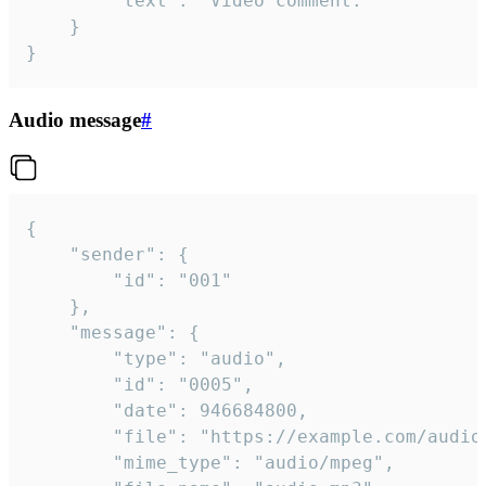
		"text": "Video comment."

	}

}
Audio message
#
{

	"sender": {

		"id": "001"

	},

	"message": {

		"type": "audio",

		"id": "0005",

		"date": 946684800,

		"file": "https://example.com/audio.mp3",

		"mime_type": "audio/mpeg",
