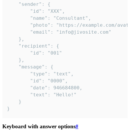
	"sender": {

		"id": "XXX",

		"name": "Consultant",

		"photo": "https://example.com/avatar.png",

		"email": "info@jivosite.com"

	},

	"recipient": {

		"id": "001"

	},

	"message": {

		"type": "text",

		"id": "0000",

		"date": 946684800,

		"text": "Hello!"

	}

}
Keyboard with answer options
#