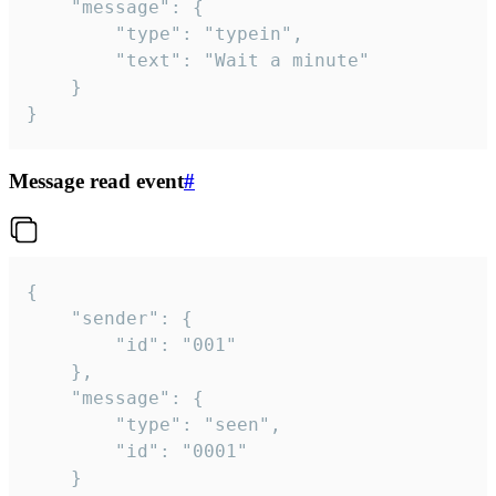
	"message": {

		"type": "typein",

		"text": "Wait a minute"

	}

}
Message read event
#
{

	"sender": {

		"id": "001"

	},

	"message": {

		"type": "seen",

		"id": "0001"

	}
