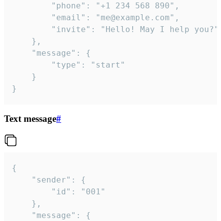
		"phone": "+1 234 568 890",

		"email": "me@example.com",

		"invite": "Hello! May I help you?"

	},

	"message": {

		"type": "start"

	}

}
Text message
#
{

	"sender": {

		"id": "001"

	},

	"message": {
