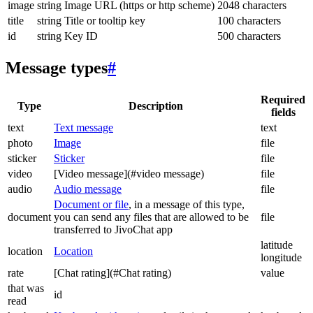
image
string
Image URL (https or http scheme)
2048 characters
title
string
Title or tooltip key
100 characters
id
string
Key ID
500 characters
Message types
#
Required
Type
Description
fields
text
Text message
text
photo
Image
file
sticker
Sticker
file
video
[Video message](#video message)
file
audio
Audio message
file
Document or file
, in a message of this type,
document
you can send any files that are allowed to be
file
transferred to JivoChat app
latitude
location
Location
longitude
rate
[Chat rating](#Chat rating)
value
that was
id
read