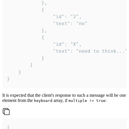
			},

			{

				"id": "2",

				"text": "no"

			},

			{

				"id": "X",

				"text": "need to think..."

			}

		]

	}

}
It is expected that the client's response to such a message will be one
element from the
array, if
:
keyboard
multiple != true
{
