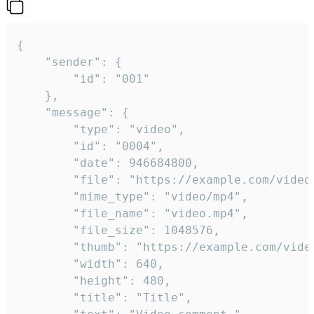
{

	"sender": {

		"id": "001"

	},

	"message": {

		"type": "video",

		"id": "0004",

		"date": 946684800,

		"file": "https://example.com/video.mp4",

		"mime_type": "video/mp4",

		"file_name": "video.mp4",

		"file_size": 1048576,

		"thumb": "https://example.com/video_thumb.png",

		"width": 640,

		"height": 480,

		"title": "Title",
