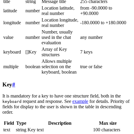
title
string
Message title
255 characters
Location latitude,
from -90.0000 to
latitude
number
real number
+90.0000
Location longitude,
longitude
number
-180.0000 to +180.0000
real number
Number, usually
value
number
used in the chat
any number
evaluation
Array of Key
keyboard
[]Key
7 keys
structures
Allows multiple
multiple
boolean
selection on the
true or false
keyboard, boolean
Key
#
It is mandatory for a key to have one structure field, both in the
request and response. See
example
for details. Priority of
keyboard
fields for display to the user is shown in the table in descending
order.
Field
Type
Description
Max size
text
string
Key text
100 characters