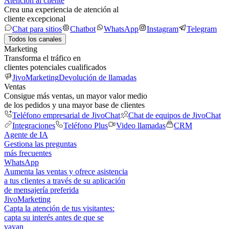
Atención al cliente
Crea una experiencia de atención al
cliente excepcional
Chat para sitios
Chatbot
WhatsApp
Instagram
Telegram
Todos los canales
Marketing
Transforma el tráfico en
clientes potenciales cualificados
JivoMarketing
Devolución de llamadas
Ventas
Consigue más ventas, un mayor valor medio
de los pedidos y una mayor base de clientes
Teléfono empresarial de JivoChat
Chat de equipos de JivoChat
Integraciones
Teléfono Plus
Video llamadas
CRM
Agente de IA
Gestiona las preguntas
más frecuentes
WhatsApp
Aumenta las ventas y ofrece asistencia
a tus clientes a través de su aplicación
de mensajería preferida
JivoMarketing
Capta la atención de tus visitantes:
capta su interés antes de que se
vayan