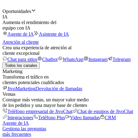
Oportunidades
IA
Aumenta el rendimiento del
equipo con IA
Agente de IA
Asistente de IA
Atención al cliente
Crea una experiencia de atención al
cliente excepcional
Chat para sitios
Chatbot
WhatsApp
Instagram
Telegram
Todos los canales
Marketing
Transforma el tráfico en
clientes potenciales cualificados
JivoMarketing
Devolución de llamadas
Ventas
Consigue más ventas, un mayor valor medio
de los pedidos y una mayor base de clientes
Teléfono empresarial de JivoChat
Chat de equipos de JivoChat
Integraciones
Teléfono Plus
Video llamadas
CRM
Agente de IA
Gestiona las preguntas
más frecuentes