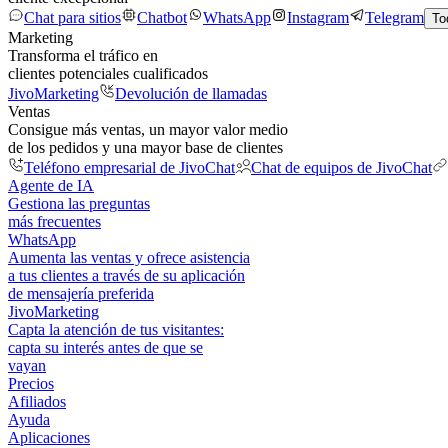
Chat para sitios
Chatbot
WhatsApp
Instagram
Telegram
To
Marketing
Transforma el tráfico en
clientes potenciales cualificados
JivoMarketing
Devolución de llamadas
Ventas
Consigue más ventas, un mayor valor medio
de los pedidos y una mayor base de clientes
Teléfono empresarial de JivoChat
Chat de equipos de JivoChat
Agente de IA
Gestiona las preguntas
más frecuentes
WhatsApp
Aumenta las ventas y ofrece asistencia
a tus clientes a través de su aplicación
de mensajería preferida
JivoMarketing
Capta la atención de tus visitantes:
capta su interés antes de que se
vayan
Precios
Afiliados
Ayuda
Aplicaciones