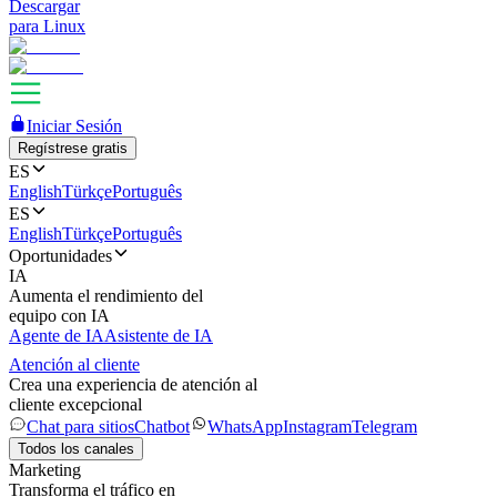
Descargar
para Linux
Iniciar Sesión
Regístrese gratis
ES
English
Türkçe
Português
ES
English
Türkçe
Português
Oportunidades
IA
Aumenta el rendimiento del
equipo con IA
Agente de IA
Asistente de IA
Atención al cliente
Crea una experiencia de atención al
cliente excepcional
Chat para sitios
Chatbot
WhatsApp
Instagram
Telegram
Todos los canales
Marketing
Transforma el tráfico en