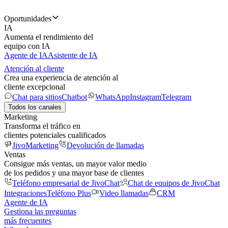
Oportunidades
IA
Aumenta el rendimiento del
equipo con IA
Agente de IA
Asistente de IA
Atención al cliente
Crea una experiencia de atención al
cliente excepcional
Chat para sitios
Chatbot
WhatsApp
Instagram
Telegram
Todos los canales
Marketing
Transforma el tráfico en
clientes potenciales cualificados
JivoMarketing
Devolución de llamadas
Ventas
Consigue más ventas, un mayor valor medio
de los pedidos y una mayor base de clientes
Teléfono empresarial de JivoChat
Chat de equipos de JivoChat
Integraciones
Teléfono Plus
Video llamadas
CRM
Agente de IA
Gestiona las preguntas
más frecuentes