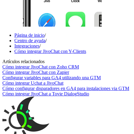
Página de inicio
/
Centro de ayuda
/
Integraciones
/
Cómo integrar JivoChat con Y-Clients
Artículos relacionados
Cómo integrar JivoChat con Zoho CRM
Cómo integrar JivoChat con Zapier
Configurar variables para GA4 utilizando una GTM
Cómo integrar Uchat a JivoChat
Cómo configurar disparadores en GA4 para instalaciones via GTM
Cómo integrar JivoChat a Tovie DialogStudio