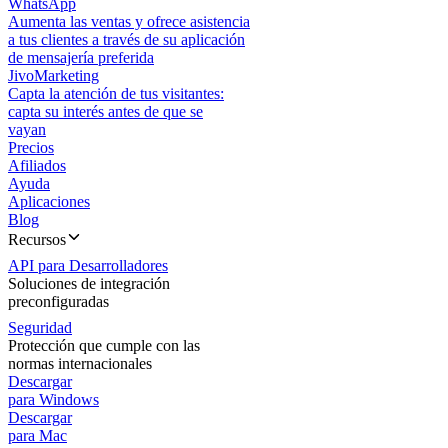
WhatsApp
Aumenta las ventas y ofrece asistencia
a tus clientes a través de su aplicación
de mensajería preferida
JivoMarketing
Capta la atención de tus visitantes:
capta su interés antes de que se
vayan
Precios
Afiliados
Ayuda
Aplicaciones
Blog
Recursos
API para Desarrolladores
Soluciones de integración
preconfiguradas
Seguridad
Protección que cumple con las
normas internacionales
Descargar
para Windows
Descargar
para Mac