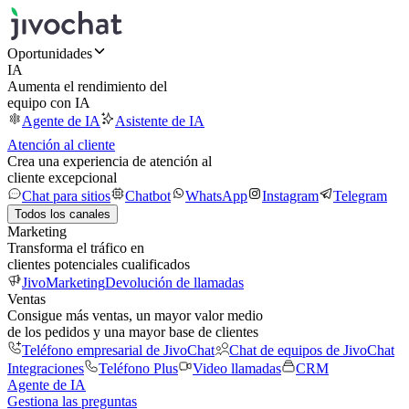
Oportunidades
IA
Aumenta el rendimiento del
equipo con IA
Agente de IA
Asistente de IA
Atención al cliente
Crea una experiencia de atención al
cliente excepcional
Chat para sitios
Chatbot
WhatsApp
Instagram
Telegram
Todos los canales
Marketing
Transforma el tráfico en
clientes potenciales cualificados
JivoMarketing
Devolución de llamadas
Ventas
Consigue más ventas, un mayor valor medio
de los pedidos y una mayor base de clientes
Teléfono empresarial de JivoChat
Chat de equipos de JivoChat
Integraciones
Teléfono Plus
Video llamadas
CRM
Agente de IA
Gestiona las preguntas