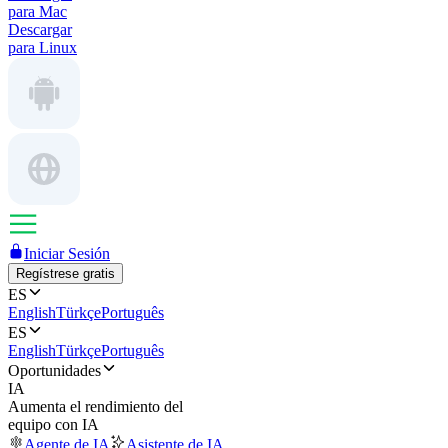
para Mac
Descargar
para Linux
Iniciar Sesión
Regístrese gratis
ES
English
Türkçe
Português
ES
English
Türkçe
Português
Oportunidades
IA
Aumenta el rendimiento del
equipo con IA
Agente de IA
Asistente de IA