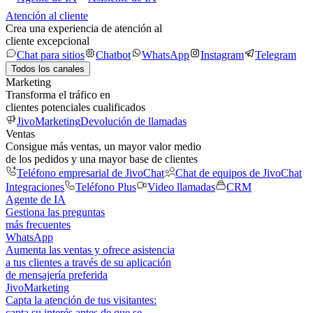
Atención al cliente
Crea una experiencia de atención al
cliente excepcional
Chat para sitios
Chatbot
WhatsApp
Instagram
Telegram
Todos los canales
Marketing
Transforma el tráfico en
clientes potenciales cualificados
JivoMarketing
Devolución de llamadas
Ventas
Consigue más ventas, un mayor valor medio
de los pedidos y una mayor base de clientes
Teléfono empresarial de JivoChat
Chat de equipos de JivoChat
Integraciones
Teléfono Plus
Video llamadas
CRM
Agente de IA
Gestiona las preguntas
más frecuentes
WhatsApp
Aumenta las ventas y ofrece asistencia
a tus clientes a través de su aplicación
de mensajería preferida
JivoMarketing
Capta la atención de tus visitantes:
capta su interés antes de que se