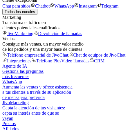
cliente excepcional
Chat para sitios
Chatbot
WhatsApp
Instagram
Telegram
Todos los canales
Marketing
Transforma el tráfico en
clientes potenciales cualificados
JivoMarketing
Devolución de llamadas
Ventas
Consigue más ventas, un mayor valor medio
de los pedidos y una mayor base de clientes
Teléfono empresarial de JivoChat
Chat de equipos de JivoChat
Integraciones
Teléfono Plus
Video llamadas
CRM
Agente de IA
Gestiona las preguntas
más frecuentes
WhatsApp
Aumenta las ventas y ofrece asistencia
a tus clientes a través de su aplicación
de mensajería preferida
JivoMarketing
Capta la atención de tus visitantes:
capta su interés antes de que se
vayan
Precios
Afiliados