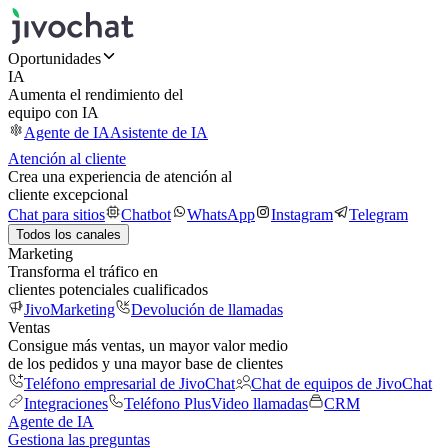
Oportunidades
IA
Aumenta el rendimiento del
equipo con IA
Agente de IA
Asistente de IA
Atención al cliente
Crea una experiencia de atención al
cliente excepcional
Chat para sitios
Chatbot
WhatsApp
Instagram
Telegram
Todos los canales
Marketing
Transforma el tráfico en
clientes potenciales cualificados
JivoMarketing
Devolución de llamadas
Ventas
Consigue más ventas, un mayor valor medio
de los pedidos y una mayor base de clientes
Teléfono empresarial de JivoChat
Chat de equipos de JivoChat
Integraciones
Teléfono Plus
Video llamadas
CRM
Agente de IA
Gestiona las preguntas